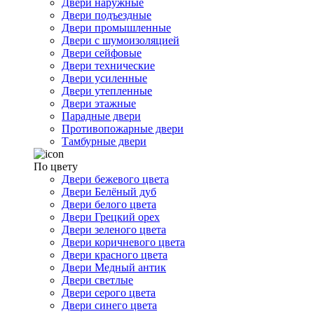
Двери наружные
Двери подъездные
Двери промышленные
Двери с шумоизоляцией
Двери сейфовые
Двери технические
Двери усиленные
Двери утепленные
Двери этажные
Парадные двери
Противопожарные двери
Тамбурные двери
По цвету
Двери бежевого цвета
Двери Белёный дуб
Двери белого цвета
Двери Грецкий орех
Двери зеленого цвета
Двери коричневого цвета
Двери красного цвета
Двери Медный антик
Двери светлые
Двери серого цвета
Двери синего цвета