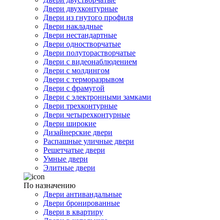
Двери двухконтурные
Двери из гнутого профиля
Двери накладные
Двери нестандартные
Двери одностворчатые
Двери полуторастворчатые
Двери с видеонаблюдением
Двери с молдингом
Двери с терморазрывом
Двери с фрамугой
Двери с электронными замками
Двери трехконтурные
Двери четырехконтурные
Двери широкие
Дизайнерские двери
Распашные уличные двери
Решетчатые двери
Умные двери
Элитные двери
По назначению
Двери антивандальные
Двери бронированные
Двери в квартиру