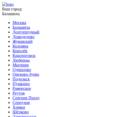
Ваш город:
Балашиха
Москва
Балашиха
Долгопрудный
Домодедово
Жуковский
Коломна
Королёв
Красногорск
Люберцы
Мытищи
Одинцово
Орехово-Зуево
Подольск
Пушкино
Раменское
Реутов
Сергиев Посад
Серпухов
Химки
Щёлково
Электросталь