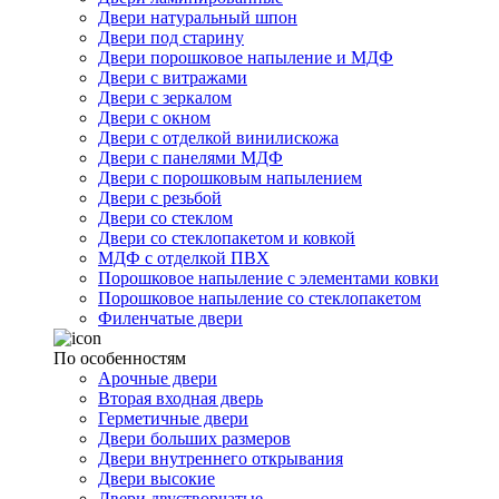
Двери натуральный шпон
Двери под старину
Двери порошковое напыление и МДФ
Двери с витражами
Двери с зеркалом
Двери с окном
Двери с отделкой винилискожа
Двери с панелями МДФ
Двери с порошковым напылением
Двери с резьбой
Двери со стеклом
Двери со стеклопакетом и ковкой
МДФ с отделкой ПВХ
Порошковое напыление с элементами ковки
Порошковое напыление со стеклопакетом
Филенчатые двери
По особенностям
Арочные двери
Вторая входная дверь
Герметичные двери
Двери больших размеров
Двери внутреннего открывания
Двери высокие
Двери двустворчатые