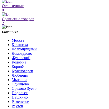
Отложенные
0
Сравнение товаров
2
Балашиха
Москва
Балашиха
Долгопрудный
Домодедово
Жуковский
Коломна
Королёв
Красногорск
Люберцы
Мытищи
Одинцово
Орехово-Зуево
Подольск
Пушкино
Раменское
Реутов