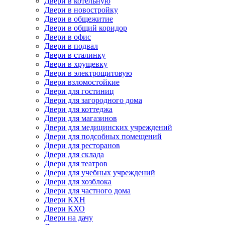
Двери в котельную
Двери в новостройку
Двери в общежитие
Двери в общий коридор
Двери в офис
Двери в подвал
Двери в сталинку
Двери в хрущевку
Двери в электрощитовую
Двери взломостойкие
Двери для гостиниц
Двери для загородного дома
Двери для коттеджа
Двери для магазинов
Двери для медицинских учреждений
Двери для подсобных помещений
Двери для ресторанов
Двери для склада
Двери для театров
Двери для учебных учреждений
Двери для хозблока
Двери для частного дома
Двери КХН
Двери КХО
Двери на дачу