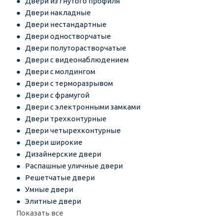
Двери из гнутого профиля
Двери накладные
Двери нестандартные
Двери одностворчатые
Двери полуторастворчатые
Двери с видеонаблюдением
Двери с молдингом
Двери с терморазрывом
Двери с фрамугой
Двери с электронными замками
Двери трехконтурные
Двери четырехконтурные
Двери широкие
Дизайнерские двери
Распашные уличные двери
Решетчатые двери
Умные двери
Элитные двери
Показать все