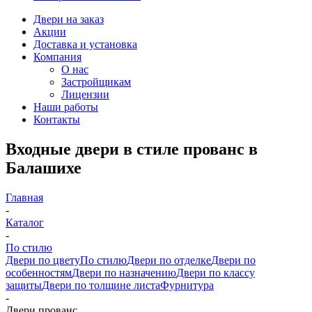
Двери на заказ
Акции
Доставка и установка
Компания
О нас
Застройщикам
Лицензии
Наши работы
Контакты
Входные двери в стиле прованс в
Балашихе
Главная
-
Каталог
-
По стилю
Двери по цвету
По стилю
Двери по отделке
Двери по
особенностям
Двери по назначению
Двери по классу
защиты
Двери по толщине листа
Фурнитура
-
Двери прованс