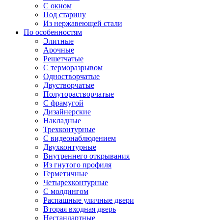
С окном
Под старину
Из нержавеющей стали
По особенностям
Элитные
Арочные
Решетчатые
С терморазрывом
Одностворчатые
Двустворчатые
Полуторастворчатые
С фрамугой
Дизайнерские
Накладные
Трехконтурные
С видеонаблюдением
Двухконтурные
Внутреннего открывания
Из гнутого профиля
Герметичные
Четырехконтурные
С молдингом
Распашные уличные двери
Вторая входная дверь
Нестандартные