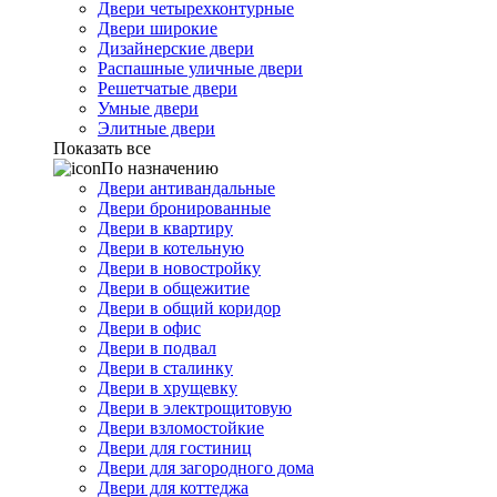
Двери четырехконтурные
Двери широкие
Дизайнерские двери
Распашные уличные двери
Решетчатые двери
Умные двери
Элитные двери
Показать все
По назначению
Двери антивандальные
Двери бронированные
Двери в квартиру
Двери в котельную
Двери в новостройку
Двери в общежитие
Двери в общий коридор
Двери в офис
Двери в подвал
Двери в сталинку
Двери в хрущевку
Двери в электрощитовую
Двери взломостойкие
Двери для гостиниц
Двери для загородного дома
Двери для коттеджа