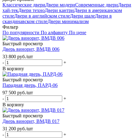
Классические двери
Двери модерн
Современные двери
Двери
хай-тек
Двери техно
Двери кантри
Двери в американском
стиле
Двери в английском стиле
Двери шале
Двери в
скандинавском стиле
Двери минимализм
Фильтр
По популярности
По алфавиту
По цене
Быстрый просмотр
Дверь винорит, ВМДВ 006
33 800
руб.
/шт
-
+
В корзину
Быстрый просмотр
Парадная дверь, ПАРД-06
97 500
руб.
/шт
-
+
В корзину
Быстрый просмотр
Дверь винорит, ВМДВ 017
31 200
руб.
/шт
-
+