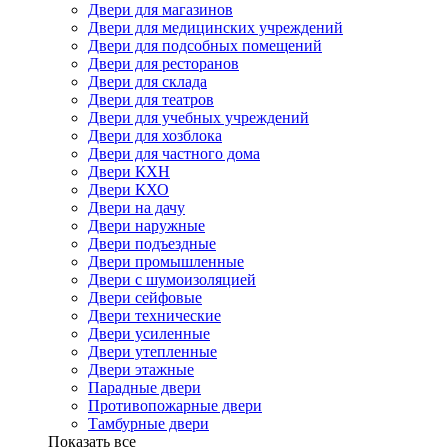
Двери для магазинов
Двери для медицинских учреждений
Двери для подсобных помещений
Двери для ресторанов
Двери для склада
Двери для театров
Двери для учебных учреждений
Двери для хозблока
Двери для частного дома
Двери КХН
Двери КХО
Двери на дачу
Двери наружные
Двери подъездные
Двери промышленные
Двери с шумоизоляцией
Двери сейфовые
Двери технические
Двери усиленные
Двери утепленные
Двери этажные
Парадные двери
Противопожарные двери
Тамбурные двери
Показать все