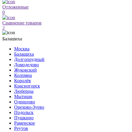
Отложенные
0
Сравнение товаров
2
Балашиха
Москва
Балашиха
Долгопрудный
Домодедово
Жуковский
Коломна
Королёв
Красногорск
Люберцы
Мытищи
Одинцово
Орехово-Зуево
Подольск
Пушкино
Раменское
Реутов