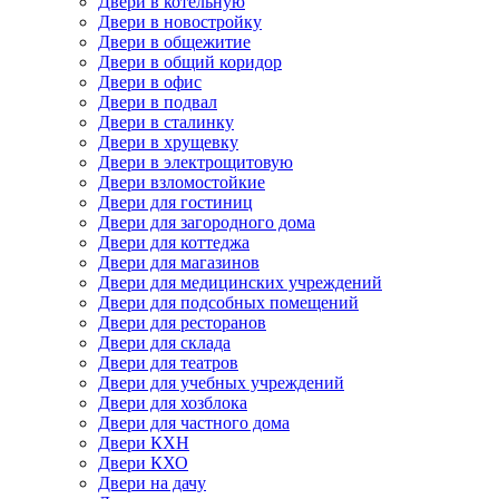
Двери в котельную
Двери в новостройку
Двери в общежитие
Двери в общий коридор
Двери в офис
Двери в подвал
Двери в сталинку
Двери в хрущевку
Двери в электрощитовую
Двери взломостойкие
Двери для гостиниц
Двери для загородного дома
Двери для коттеджа
Двери для магазинов
Двери для медицинских учреждений
Двери для подсобных помещений
Двери для ресторанов
Двери для склада
Двери для театров
Двери для учебных учреждений
Двери для хозблока
Двери для частного дома
Двери КХН
Двери КХО
Двери на дачу