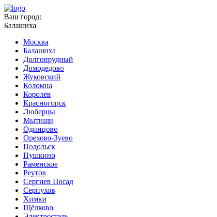
Ваш город:
Балашиха
Москва
Балашиха
Долгопрудный
Домодедово
Жуковский
Коломна
Королёв
Красногорск
Люберцы
Мытищи
Одинцово
Орехово-Зуево
Подольск
Пушкино
Раменское
Реутов
Сергиев Посад
Серпухов
Химки
Щёлково
Электросталь