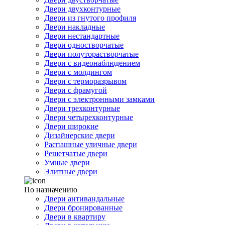
Двери двухконтурные
Двери из гнутого профиля
Двери накладные
Двери нестандартные
Двери одностворчатые
Двери полуторастворчатые
Двери с видеонаблюдением
Двери с молдингом
Двери с терморазрывом
Двери с фрамугой
Двери с электронными замками
Двери трехконтурные
Двери четырехконтурные
Двери широкие
Дизайнерские двери
Распашные уличные двери
Решетчатые двери
Умные двери
Элитные двери
По назначению
Двери антивандальные
Двери бронированные
Двери в квартиру