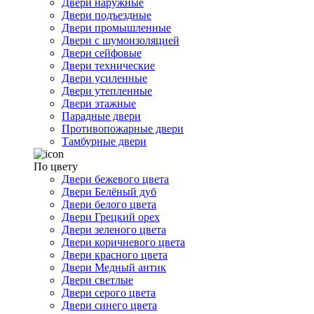
Двери наружные
Двери подъездные
Двери промышленные
Двери с шумоизоляцией
Двери сейфовые
Двери технические
Двери усиленные
Двери утепленные
Двери этажные
Парадные двери
Противопожарные двери
Тамбурные двери
По цвету
Двери бежевого цвета
Двери Белёный дуб
Двери белого цвета
Двери Грецкий орех
Двери зеленого цвета
Двери коричневого цвета
Двери красного цвета
Двери Медный антик
Двери светлые
Двери серого цвета
Двери синего цвета