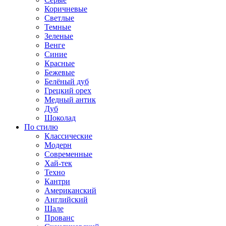
Коричневые
Светлые
Темные
Зеленые
Венге
Синие
Красные
Бежевые
Белёный дуб
Грецкий орех
Медный антик
Дуб
Шоколад
По стилю
Классические
Модерн
Современные
Хай-тек
Техно
Кантри
Американский
Английский
Шале
Прованс