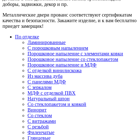
доборы, задвижки, декор и пр.
Металлические двери прованс соответствуют сертификатам
качества и безопасности. Закажите изделие, и к вам бесплатно
приедет замерщик!
По отделке
Ламинированные
С порошковым напылением
Порошковое напыление с элементами ковки
Порошковое напыление со стеклопакетом
Порошковое напыление и МДФ
С отделкой винилискожа
Из массива дуба
С панелями МДФ
С зеркалом
МДФ с отделкой ПВХ
Натуральный шпон
Со стеклопакетом и ковкой
Винорит
Со стеклом
С витражами
С резьбой
Филенчатые
Глянцевые