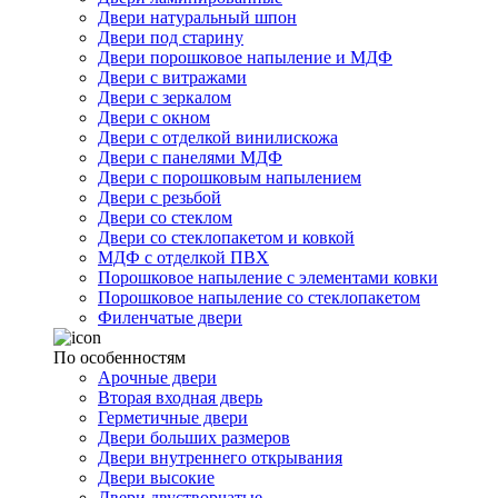
Двери натуральный шпон
Двери под старину
Двери порошковое напыление и МДФ
Двери с витражами
Двери с зеркалом
Двери с окном
Двери с отделкой винилискожа
Двери с панелями МДФ
Двери с порошковым напылением
Двери с резьбой
Двери со стеклом
Двери со стеклопакетом и ковкой
МДФ с отделкой ПВХ
Порошковое напыление с элементами ковки
Порошковое напыление со стеклопакетом
Филенчатые двери
По особенностям
Арочные двери
Вторая входная дверь
Герметичные двери
Двери больших размеров
Двери внутреннего открывания
Двери высокие
Двери двустворчатые