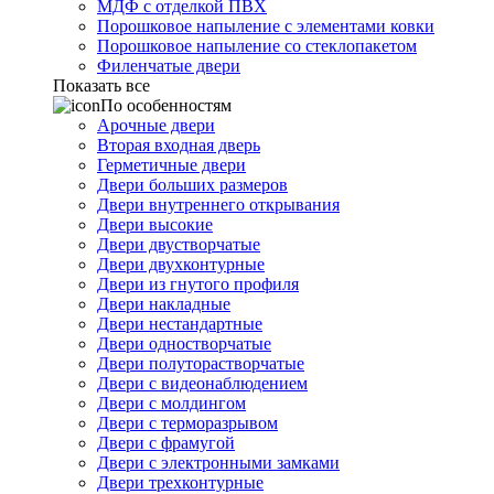
МДФ с отделкой ПВХ
Порошковое напыление с элементами ковки
Порошковое напыление со стеклопакетом
Филенчатые двери
Показать все
По особенностям
Арочные двери
Вторая входная дверь
Герметичные двери
Двери больших размеров
Двери внутреннего открывания
Двери высокие
Двери двустворчатые
Двери двухконтурные
Двери из гнутого профиля
Двери накладные
Двери нестандартные
Двери одностворчатые
Двери полуторастворчатые
Двери с видеонаблюдением
Двери с молдингом
Двери с терморазрывом
Двери с фрамугой
Двери с электронными замками
Двери трехконтурные