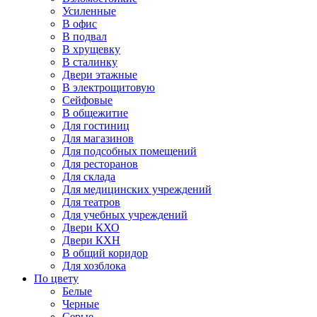
Усиленные
В офис
В подвал
В хрущевку
В сталинку
Двери этажные
В электрощитовую
Сейфовые
В общежитие
Для гостиниц
Для магазинов
Для подсобных помещений
Для ресторанов
Для склада
Для медицинских учреждений
Для театров
Для учебных учреждений
Двери КХО
Двери КХН
В общий коридор
Для хозблока
По цвету
Белые
Черные
Серые