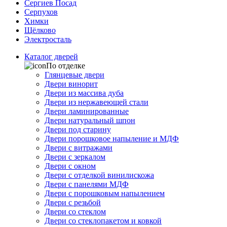
Сергиев Посад
Серпухов
Химки
Щёлково
Электросталь
Каталог дверей
По отделке
Глянцевые двери
Двери винорит
Двери из массива дуба
Двери из нержавеющей стали
Двери ламинированные
Двери натуральный шпон
Двери под старину
Двери порошковое напыление и МДФ
Двери с витражами
Двери с зеркалом
Двери с окном
Двери с отделкой винилискожа
Двери с панелями МДФ
Двери с порошковым напылением
Двери с резьбой
Двери со стеклом
Двери со стеклопакетом и ковкой