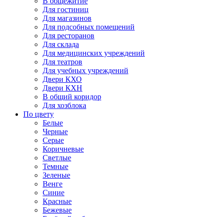
В общежитие
Для гостиниц
Для магазинов
Для подсобных помещений
Для ресторанов
Для склада
Для медицинских учреждений
Для театров
Для учебных учреждений
Двери КХО
Двери КХН
В общий коридор
Для хозблока
По цвету
Белые
Черные
Серые
Коричневые
Светлые
Темные
Зеленые
Венге
Синие
Красные
Бежевые