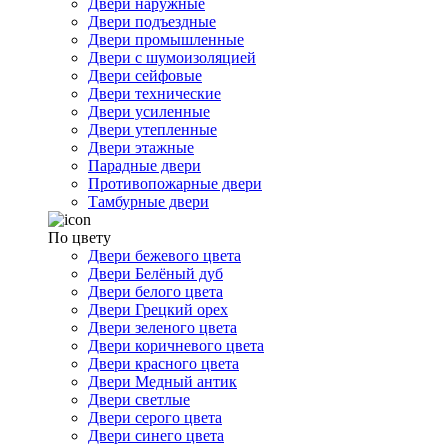
Двери наружные
Двери подъездные
Двери промышленные
Двери с шумоизоляцией
Двери сейфовые
Двери технические
Двери усиленные
Двери утепленные
Двери этажные
Парадные двери
Противопожарные двери
Тамбурные двери
По цвету
Двери бежевого цвета
Двери Белёный дуб
Двери белого цвета
Двери Грецкий орех
Двери зеленого цвета
Двери коричневого цвета
Двери красного цвета
Двери Медный антик
Двери светлые
Двери серого цвета
Двери синего цвета