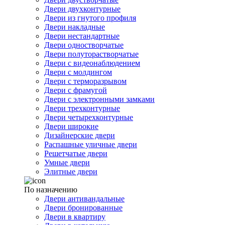
Двери двухконтурные
Двери из гнутого профиля
Двери накладные
Двери нестандартные
Двери одностворчатые
Двери полуторастворчатые
Двери с видеонаблюдением
Двери с молдингом
Двери с терморазрывом
Двери с фрамугой
Двери с электронными замками
Двери трехконтурные
Двери четырехконтурные
Двери широкие
Дизайнерские двери
Распашные уличные двери
Решетчатые двери
Умные двери
Элитные двери
По назначению
Двери антивандальные
Двери бронированные
Двери в квартиру