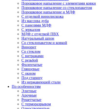
Порошковое напыление с элементами ковки
Порошковое напыление со стеклопакетом
Порошковое напыление и МДФ
С отделкой винилискожа
Из массива дуба
С панелями МДФ
С зеркалом
МДФ с отделкой ПВХ
Натуральный шпон
Со стеклопакетом и ковкой
Винорит
Со стеклом
С витражами
С резьбой
Филенчатые
Глянцевые
С окном
Под старину
Из нержавеющей стали
По особенностям
Элитные
Арочные
Решетчатые
С терморазрывом
Одностворчатые