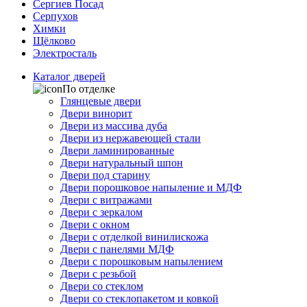
Сергиев Посад
Серпухов
Химки
Щёлково
Электросталь
Каталог дверей
По отделке
Глянцевые двери
Двери винорит
Двери из массива дуба
Двери из нержавеющей стали
Двери ламинированные
Двери натуральный шпон
Двери под старину
Двери порошковое напыление и МДФ
Двери с витражами
Двери с зеркалом
Двери с окном
Двери с отделкой винилискожа
Двери с панелями МДФ
Двери с порошковым напылением
Двери с резьбой
Двери со стеклом
Двери со стеклопакетом и ковкой