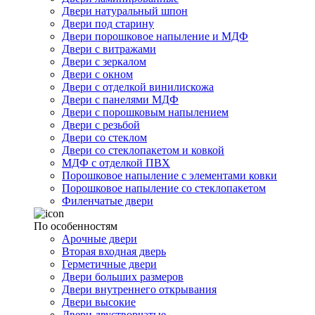
Двери натуральный шпон
Двери под старину
Двери порошковое напыление и МДФ
Двери с витражами
Двери с зеркалом
Двери с окном
Двери с отделкой винилискожа
Двери с панелями МДФ
Двери с порошковым напылением
Двери с резьбой
Двери со стеклом
Двери со стеклопакетом и ковкой
МДФ с отделкой ПВХ
Порошковое напыление с элементами ковки
Порошковое напыление со стеклопакетом
Филенчатые двери
По особенностям
Арочные двери
Вторая входная дверь
Герметичные двери
Двери больших размеров
Двери внутреннего открывания
Двери высокие
Двери двустворчатые