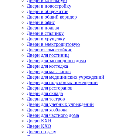
Двери в котельную
Двери в новостройку
Двери в общежитие
Двери в общий коридор
Двери в офис
Двери в подвал
Двери в сталинку
Двери в хрущевку
Двери в электрощитовую
Двери взломостойкие
Двери для гостиниц
Двери для загородного дома
Двери для коттеджа
Двери для магазинов
Двери для медицинских учреждений
Двери для подсобных помещений
Двери для ресторанов
Двери для склада
Двери для театров
Двери для учебных учреждений
Двери для хозблока
Двери для частного дома
Двери КХН
Двери КХО
Двери на дачу