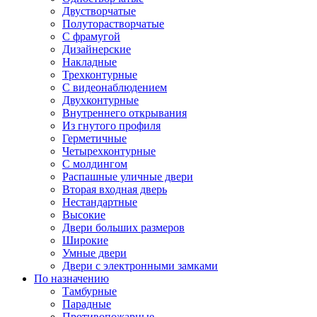
Двустворчатые
Полуторастворчатые
С фрамугой
Дизайнерские
Накладные
Трехконтурные
С видеонаблюдением
Двухконтурные
Внутреннего открывания
Из гнутого профиля
Герметичные
Четырехконтурные
С молдингом
Распашные уличные двери
Вторая входная дверь
Нестандартные
Высокие
Двери больших размеров
Широкие
Умные двери
Двери с электронными замками
По назначению
Тамбурные
Парадные
Противопожарные