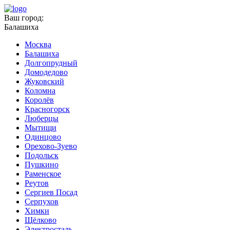
Ваш город:
Балашиха
Москва
Балашиха
Долгопрудный
Домодедово
Жуковский
Коломна
Королёв
Красногорск
Люберцы
Мытищи
Одинцово
Орехово-Зуево
Подольск
Пушкино
Раменское
Реутов
Сергиев Посад
Серпухов
Химки
Щёлково
Электросталь