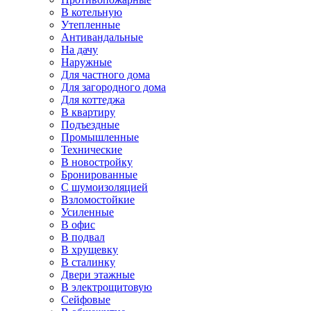
В котельную
Утепленные
Антивандальные
На дачу
Наружные
Для частного дома
Для загородного дома
Для коттеджа
В квартиру
Подъездные
Промышленные
Технические
В новостройку
Бронированные
С шумоизоляцией
Взломостойкие
Усиленные
В офис
В подвал
В хрущевку
В сталинку
Двери этажные
В электрощитовую
Сейфовые