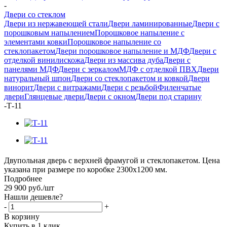
-
Двери со стеклом
Двери из нержавеющей стали
Двери ламинированные
Двери с
порошковым напылением
Порошковое напыление с
элементами ковки
Порошковое напыление со
стеклопакетом
Двери порошковое напыление и МДФ
Двери с
отделкой винилискожа
Двери из массива дуба
Двери с
панелями МДФ
Двери с зеркалом
МДФ с отделкой ПВХ
Двери
натуральный шпон
Двери со стеклопакетом и ковкой
Двери
винорит
Двери с витражами
Двери с резьбой
Филенчатые
двери
Глянцевые двери
Двери с окном
Двери под старину
-
Т-11
Двупольная дверь с верхней фрамугой и стеклопакетом. Цена
указана при размере по коробке 2300х1200 мм.
Подробнее
29 900
руб.
/шт
Нашли дешевле?
-
+
В корзину
Купить в 1 клик