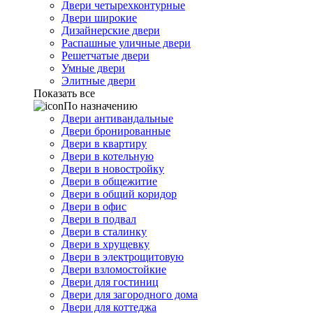
Двери четырехконтурные
Двери широкие
Дизайнерские двери
Распашные уличные двери
Решетчатые двери
Умные двери
Элитные двери
Показать все
По назначению
Двери антивандальные
Двери бронированные
Двери в квартиру
Двери в котельную
Двери в новостройку
Двери в общежитие
Двери в общий коридор
Двери в офис
Двери в подвал
Двери в сталинку
Двери в хрущевку
Двери в электрощитовую
Двери взломостойкие
Двери для гостиниц
Двери для загородного дома
Двери для коттеджа