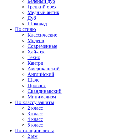
Белёный дуб
Грецкий орех
Медный антик
Дуб
Шоколад
По стилю
Классические
Модерн
Современные
Хай-тек
Техно
Кантри
Американский
Английский
Шале
Прованс
Скандинавский
Минимализм
По классу защиты
2 класс
3 класс
4 класс
5 класс
По толщине листа
2 мм