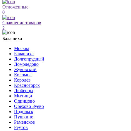
Отложенные
0
Сравнение товаров
2
Балашиха
Москва
Балашиха
Долгопрудный
Домодедово
Жуковский
Коломна
Королёв
Красногорск
Люберцы
Мытищи
Одинцово
Орехово-Зуево
Подольск
Пушкино
Раменское
Реутов