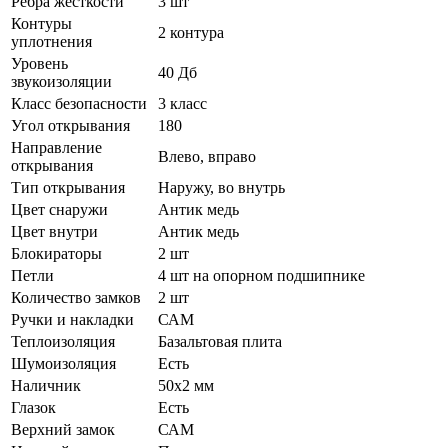
Ребра жёсткости
3 шт
Контуры
2 контура
уплотнения
Уровень
40 Дб
звукоизоляции
Класс безопасности
3 класс
Угол открывания
180
Направление
Влево, вправо
открывания
Тип открывания
Наружу, во внутрь
Цвет снаружи
Антик медь
Цвет внутри
Антик медь
Блокираторы
2 шт
Петли
4 шт на опорном подшипнике
Количество замков
2 шт
Ручки и накладки
САМ
Теплоизоляция
Базальтовая плита
Шумоизоляция
Есть
Наличник
50х2 мм
Глазок
Есть
Верхний замок
САМ