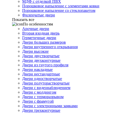
МДФ с отделкой ПВХ
Порошковое напыление с элементами ковки
Порошковое напыление со стеклопакетом
Филенчатые двери
Показать все
По особенностям
Арочные двери
Вторая входная дверь
Герметичные двери
Двери больших размеров
Двери внутреннего открывания
Двери высокие
Двери двустворчатые
Двери двухконтурные
Двери из гнутого профиля
Двери накладные
Двери нестандартные
Двери одностворчатые
Двери полуторастворчатые
Двери с видеонаблюдением
Двери с молдингом
Двери с терморазрывом
Двери с фрамугой
Двери с электронными замками
Двери трехконтурные