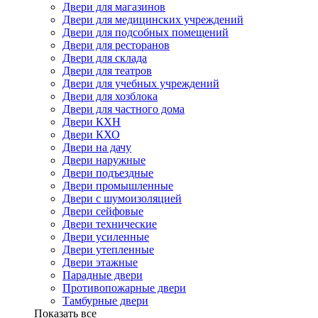
Двери для магазинов
Двери для медицинских учреждений
Двери для подсобных помещений
Двери для ресторанов
Двери для склада
Двери для театров
Двери для учебных учреждений
Двери для хозблока
Двери для частного дома
Двери КХН
Двери КХО
Двери на дачу
Двери наружные
Двери подъездные
Двери промышленные
Двери с шумоизоляцией
Двери сейфовые
Двери технические
Двери усиленные
Двери утепленные
Двери этажные
Парадные двери
Противопожарные двери
Тамбурные двери
Показать все