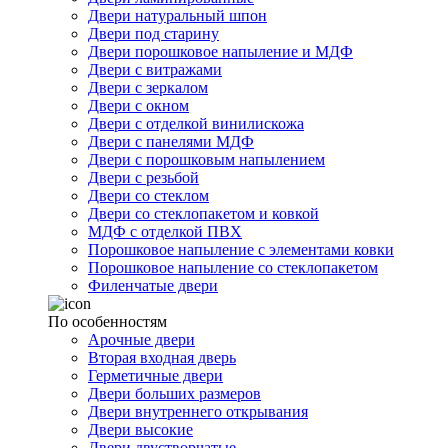
Двери натуральный шпон
Двери под старину
Двери порошковое напыление и МДФ
Двери с витражами
Двери с зеркалом
Двери с окном
Двери с отделкой винилискожа
Двери с панелями МДФ
Двери с порошковым напылением
Двери с резьбой
Двери со стеклом
Двери со стеклопакетом и ковкой
МДФ с отделкой ПВХ
Порошковое напыление с элементами ковки
Порошковое напыление со стеклопакетом
Филенчатые двери
По особенностям
Арочные двери
Вторая входная дверь
Герметичные двери
Двери больших размеров
Двери внутреннего открывания
Двери высокие
Двери двустворчатые