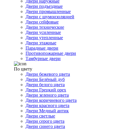
Двери наружные
Двери подъездные
Двери промышленные
Двери с шумоизоляцией
Двери сейфовые
Двери технические
Двери усиленные
Двери утепленные
Двери этажные
Парадные двери
Противопожарные двери
Тамбурные двери
По цвету
Двери бежевого цвета
Двери Белёный дуб
Двери белого цвета
Двери Грецкий орех
Двери зеленого цвета
Двери коричневого цвета
Двери красного цвета
Двери Медный антик
Двери светлые
Двери серого цвета
Двери синего цвета