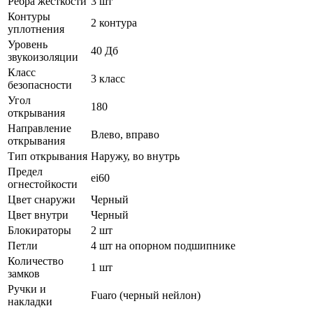
Ребра жёсткости
3 шт
Контуры
2 контура
уплотнения
Уровень
40 Дб
звукоизоляции
Класс
3 класс
безопасности
Угол
180
открывания
Направление
Влево, вправо
открывания
Тип открывания
Наружу, во внутрь
Предел
ei60
огнестойкости
Цвет снаружи
Черный
Цвет внутри
Черный
Блокираторы
2 шт
Петли
4 шт на опорном подшипнике
Количество
1 шт
замков
Ручки и
Fuaro (черный нейлон)
накладки