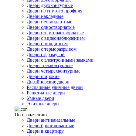
Двери двухконтурные
Двери из гнутого профиля
Двери накладные
Двери нестандартные
Двери одностворчатые
Двери полуторастворчатые
Двери с видеонаблюдением
Двери с молдингом
Двери с терморазрывом
Двери с фрамугой
Двери с электронными замками
Двери трехконтурные
Двери четырехконтурные
Двери широкие
Дизайнерские двери
Распашные уличные двери
Решетчатые двери
Умные двери
Элитные двери
По назначению
Двери антивандальные
Двери бронированные
Двери в квартиру