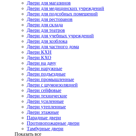
Двери для магазинов
Двери для медицинских учреждений
Двери для подсобных помещений
Двери для ресторанов
Двери для склада
Двери для театров
Двери для учебных учреждений
Двери для хозблока
Двери для частного дома
Двери КХН
Двери КХО
Двери на дачу
Двери наружные
Двери подъездные
Двери промышленные
Двери с шумоизоляцией
Двери сейфовые
Двери технические
Двери усиленные
Двери утепленные
Двери этажные
Парадные двери
Противопожарные двери
Тамбурные двери
Показать все