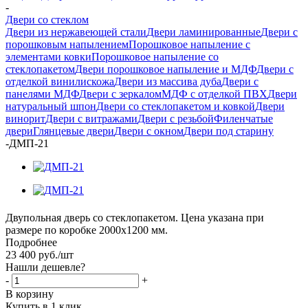
-
Двери со стеклом
Двери из нержавеющей стали
Двери ламинированные
Двери с
порошковым напылением
Порошковое напыление с
элементами ковки
Порошковое напыление со
стеклопакетом
Двери порошковое напыление и МДФ
Двери с
отделкой винилискожа
Двери из массива дуба
Двери с
панелями МДФ
Двери с зеркалом
МДФ с отделкой ПВХ
Двери
натуральный шпон
Двери со стеклопакетом и ковкой
Двери
винорит
Двери с витражами
Двери с резьбой
Филенчатые
двери
Глянцевые двери
Двери с окном
Двери под старину
-
ДМП-21
Двупольная дверь со стеклопакетом. Цена указана при
размере по коробке 2000х1200 мм.
Подробнее
23 400
руб.
/шт
Нашли дешевле?
-
+
В корзину
Купить в 1 клик