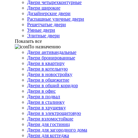
Двери четырехконтурные
Двери широкие
Дизайнерские двери
Распашные уличные двери
Решетчатые двери
Умные двери
Элитные двери
Показать все
По назначению
Двери антивандальные
Двери бронированные
Двери в квартиру
Двери в котельную
Двери в новостройку
Двери в общежитие
Двери в общий коридор
Двери в офис
Двери в подвал
Двери в сталинку
Двери в хрущевку
Двери в электрощитовую
Двери взломостойкие
Двери для гостиниц
Двери для загородного дома
Двери для коттеджа