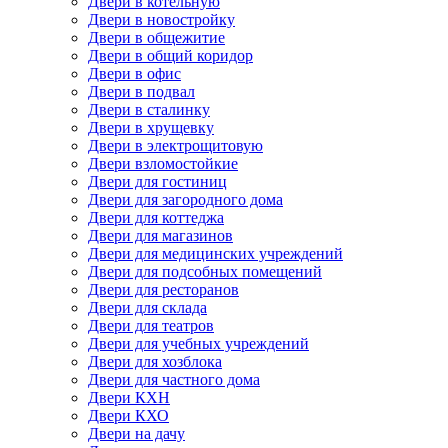
Двери в котельную
Двери в новостройку
Двери в общежитие
Двери в общий коридор
Двери в офис
Двери в подвал
Двери в сталинку
Двери в хрущевку
Двери в электрощитовую
Двери взломостойкие
Двери для гостиниц
Двери для загородного дома
Двери для коттеджа
Двери для магазинов
Двери для медицинских учреждений
Двери для подсобных помещений
Двери для ресторанов
Двери для склада
Двери для театров
Двери для учебных учреждений
Двери для хозблока
Двери для частного дома
Двери КХН
Двери КХО
Двери на дачу