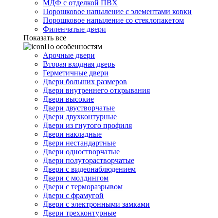
МДФ с отделкой ПВХ
Порошковое напыление с элементами ковки
Порошковое напыление со стеклопакетом
Филенчатые двери
Показать все
По особенностям
Арочные двери
Вторая входная дверь
Герметичные двери
Двери больших размеров
Двери внутреннего открывания
Двери высокие
Двери двустворчатые
Двери двухконтурные
Двери из гнутого профиля
Двери накладные
Двери нестандартные
Двери одностворчатые
Двери полуторастворчатые
Двери с видеонаблюдением
Двери с молдингом
Двери с терморазрывом
Двери с фрамугой
Двери с электронными замками
Двери трехконтурные