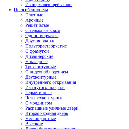
Из нержавеющей стали
По особенностям
Элитные
Арочные
Решетчатые
С терморазрывом
Одностворчатые
Двустворчатые
Полуторастворчатые
С фрамугой
Дизайнерские
Накладные
Трехконтурные
С видеонаблюдением
Двухконтурные
Внутреннего открывания
Из гнутого профиля
Герметичные
Четырехконтурные
С молдингом
Распашные уличные двери
Вторая входная дверь
Нестандартные
Высокие
Двери больших размеров