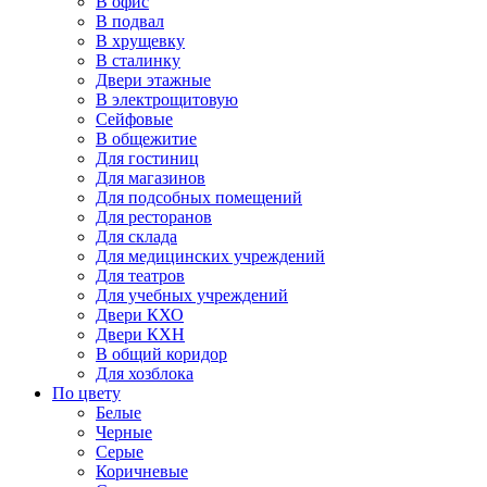
В офис
В подвал
В хрущевку
В сталинку
Двери этажные
В электрощитовую
Сейфовые
В общежитие
Для гостиниц
Для магазинов
Для подсобных помещений
Для ресторанов
Для склада
Для медицинских учреждений
Для театров
Для учебных учреждений
Двери КХО
Двери КХН
В общий коридор
Для хозблока
По цвету
Белые
Черные
Серые
Коричневые