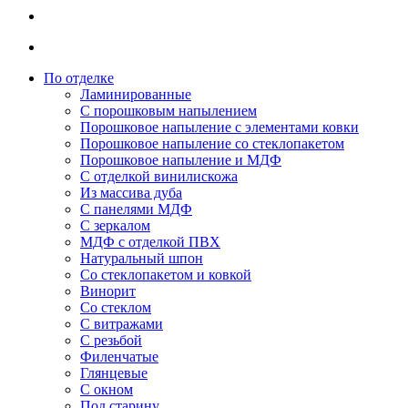
По отделке
Ламинированные
С порошковым напылением
Порошковое напыление с элементами ковки
Порошковое напыление со стеклопакетом
Порошковое напыление и МДФ
С отделкой винилискожа
Из массива дуба
С панелями МДФ
С зеркалом
МДФ с отделкой ПВХ
Натуральный шпон
Со стеклопакетом и ковкой
Винорит
Со стеклом
С витражами
С резьбой
Филенчатые
Глянцевые
С окном
Под старину