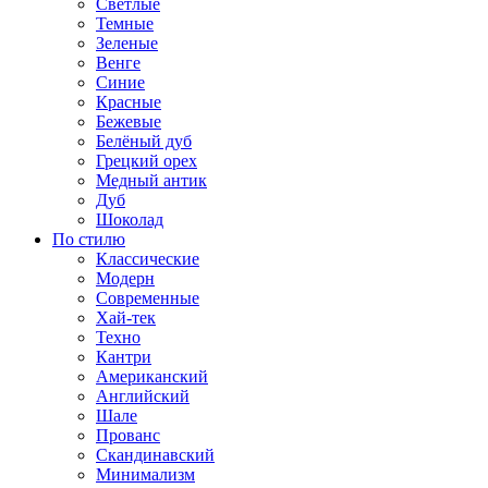
Светлые
Темные
Зеленые
Венге
Синие
Красные
Бежевые
Белёный дуб
Грецкий орех
Медный антик
Дуб
Шоколад
По стилю
Классические
Модерн
Современные
Хай-тек
Техно
Кантри
Американский
Английский
Шале
Прованс
Скандинавский
Минимализм