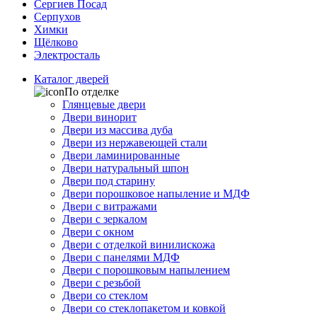
Сергиев Посад
Серпухов
Химки
Щёлково
Электросталь
Каталог дверей
По отделке
Глянцевые двери
Двери винорит
Двери из массива дуба
Двери из нержавеющей стали
Двери ламинированные
Двери натуральный шпон
Двери под старину
Двери порошковое напыление и МДФ
Двери с витражами
Двери с зеркалом
Двери с окном
Двери с отделкой винилискожа
Двери с панелями МДФ
Двери с порошковым напылением
Двери с резьбой
Двери со стеклом
Двери со стеклопакетом и ковкой