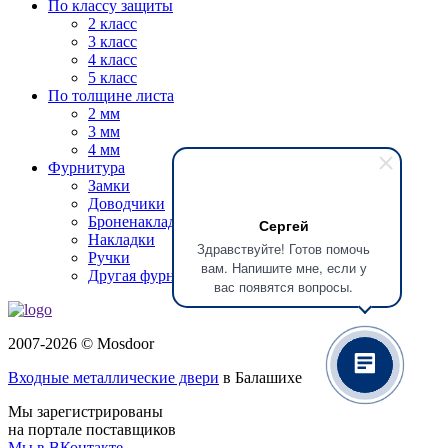
По классу защиты
2 класс
3 класс
4 класс
5 класс
По толщине листа
2 мм
3 мм
4 мм
Фурнитура
Замки
Доводчики
Броненакладки
Сергей
Накладки
Здравствуйте! Готов помочь
Ручки
вам. Напишите мне, если у
Другая фурнитура
вас появятся вопросы.
2007-2026 © Mosdoor
Входные металлические двери
в Балашихе
Мы зарегистрированы
на портале поставщиков
Мы в ВКонтакте