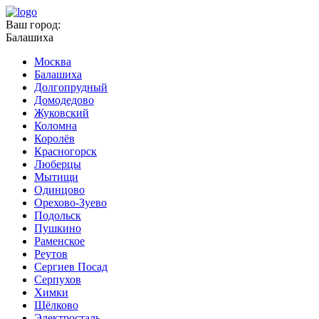
Ваш город:
Балашиха
Москва
Балашиха
Долгопрудный
Домодедово
Жуковский
Коломна
Королёв
Красногорск
Люберцы
Мытищи
Одинцово
Орехово-Зуево
Подольск
Пушкино
Раменское
Реутов
Сергиев Посад
Серпухов
Химки
Щёлково
Электросталь