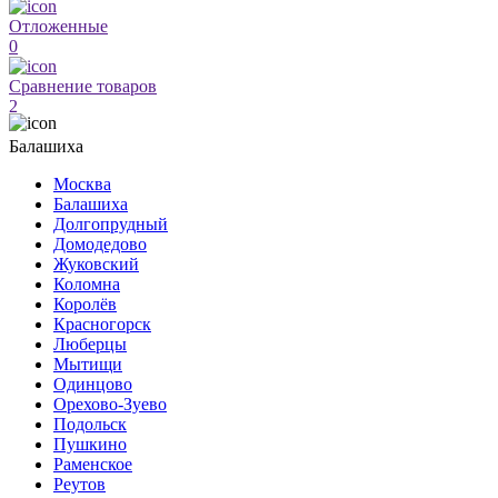
Отложенные
0
Сравнение товаров
2
Балашиха
Москва
Балашиха
Долгопрудный
Домодедово
Жуковский
Коломна
Королёв
Красногорск
Люберцы
Мытищи
Одинцово
Орехово-Зуево
Подольск
Пушкино
Раменское
Реутов