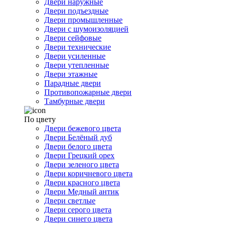
Двери наружные
Двери подъездные
Двери промышленные
Двери с шумоизоляцией
Двери сейфовые
Двери технические
Двери усиленные
Двери утепленные
Двери этажные
Парадные двери
Противопожарные двери
Тамбурные двери
По цвету
Двери бежевого цвета
Двери Белёный дуб
Двери белого цвета
Двери Грецкий орех
Двери зеленого цвета
Двери коричневого цвета
Двери красного цвета
Двери Медный антик
Двери светлые
Двери серого цвета
Двери синего цвета