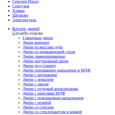
Сергиев Посад
Серпухов
Химки
Щёлково
Электросталь
Каталог дверей
По отделке
Глянцевые двери
Двери винорит
Двери из массива дуба
Двери из нержавеющей стали
Двери ламинированные
Двери натуральный шпон
Двери под старину
Двери порошковое напыление и МДФ
Двери с витражами
Двери с зеркалом
Двери с окном
Двери с отделкой винилискожа
Двери с панелями МДФ
Двери с порошковым напылением
Двери с резьбой
Двери со стеклом
Двери со стеклопакетом и ковкой