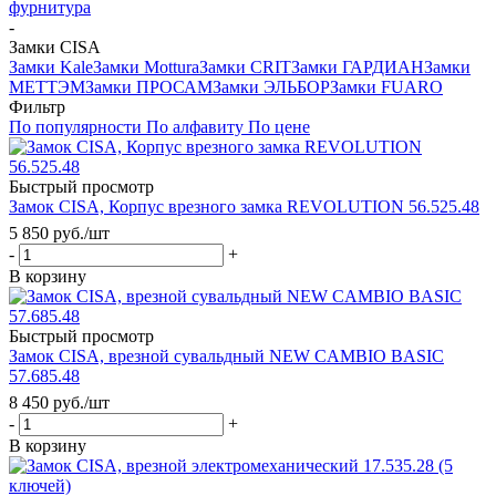
фурнитура
-
Замки CISA
Замки Kale
Замки Mottura
Замки CRIT
Замки ГАРДИАН
Замки
МЕТТЭМ
Замки ПРОСАМ
Замки ЭЛЬБОР
Замки FUARO
Фильтр
По популярности
По алфавиту
По цене
Быстрый просмотр
Замок CISA, Корпус врезного замка REVOLUTION 56.525.48
5 850
руб.
/шт
-
+
В корзину
Быстрый просмотр
Замок CISA, врезной сувальдный NEW CAMBIO BASIC
57.685.48
8 450
руб.
/шт
-
+
В корзину