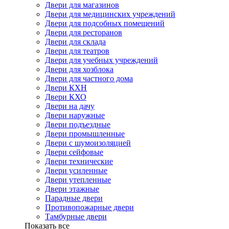
Двери для магазинов
Двери для медицинских учреждений
Двери для подсобных помещений
Двери для ресторанов
Двери для склада
Двери для театров
Двери для учебных учреждений
Двери для хозблока
Двери для частного дома
Двери КХН
Двери КХО
Двери на дачу
Двери наружные
Двери подъездные
Двери промышленные
Двери с шумоизоляцией
Двери сейфовые
Двери технические
Двери усиленные
Двери утепленные
Двери этажные
Парадные двери
Противопожарные двери
Тамбурные двери
Показать все