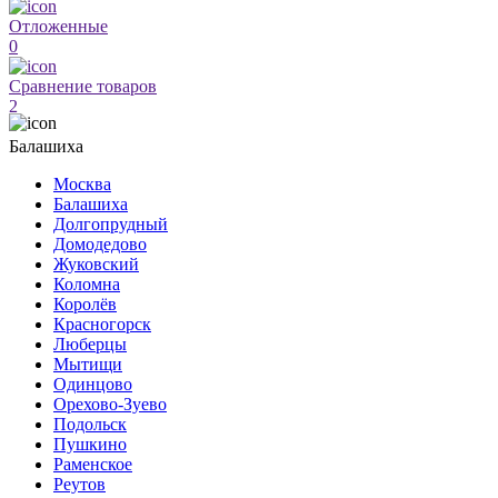
Отложенные
0
Сравнение товаров
2
Балашиха
Москва
Балашиха
Долгопрудный
Домодедово
Жуковский
Коломна
Королёв
Красногорск
Люберцы
Мытищи
Одинцово
Орехово-Зуево
Подольск
Пушкино
Раменское
Реутов