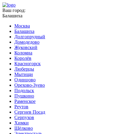
Ваш город:
Балашиха
Москва
Балашиха
Долгопрудный
Домодедово
Жуковский
Коломна
Королёв
Красногорск
Люберцы
Мытищи
Одинцово
Орехово-Зуево
Подольск
Пушкино
Раменское
Реутов
Сергиев Посад
Серпухов
Химки
Щёлково
Электросталь