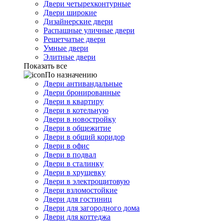
Двери четырехконтурные
Двери широкие
Дизайнерские двери
Распашные уличные двери
Решетчатые двери
Умные двери
Элитные двери
Показать все
По назначению
Двери антивандальные
Двери бронированные
Двери в квартиру
Двери в котельную
Двери в новостройку
Двери в общежитие
Двери в общий коридор
Двери в офис
Двери в подвал
Двери в сталинку
Двери в хрущевку
Двери в электрощитовую
Двери взломостойкие
Двери для гостиниц
Двери для загородного дома
Двери для коттеджа