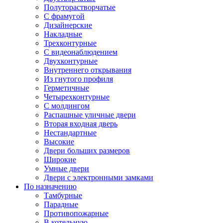
Полуторастворчатые
С фрамугой
Дизайнерские
Накладные
Трехконтурные
С видеонаблюдением
Двухконтурные
Внутреннего открывания
Из гнутого профиля
Герметичные
Четырехконтурные
С молдингом
Распашные уличные двери
Вторая входная дверь
Нестандартные
Высокие
Двери больших размеров
Широкие
Умные двери
Двери с электронными замками
По назначению
Тамбурные
Парадные
Противопожарные
В котельную