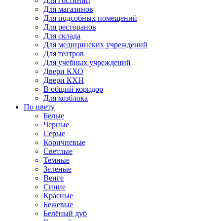
Для гостиниц
Для магазинов
Для подсобных помещений
Для ресторанов
Для склада
Для медицинских учреждений
Для театров
Для учебных учреждений
Двери КХО
Двери КХН
В общий коридор
Для хозблока
По цвету
Белые
Черные
Серые
Коричневые
Светлые
Темные
Зеленые
Венге
Синие
Красные
Бежевые
Белёный дуб