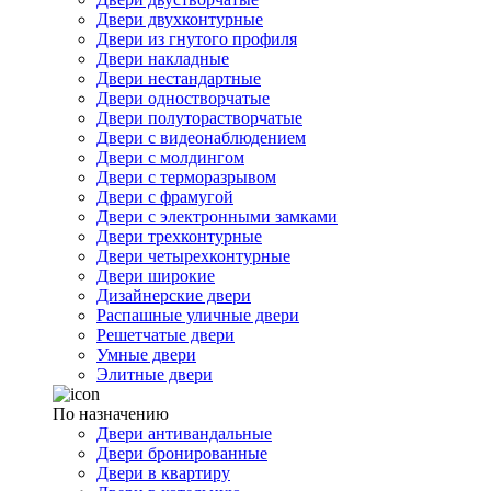
Двери двухконтурные
Двери из гнутого профиля
Двери накладные
Двери нестандартные
Двери одностворчатые
Двери полуторастворчатые
Двери с видеонаблюдением
Двери с молдингом
Двери с терморазрывом
Двери с фрамугой
Двери с электронными замками
Двери трехконтурные
Двери четырехконтурные
Двери широкие
Дизайнерские двери
Распашные уличные двери
Решетчатые двери
Умные двери
Элитные двери
По назначению
Двери антивандальные
Двери бронированные
Двери в квартиру