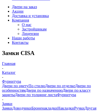
Двери на заказ
Акции
Доставка и установка
Компания
О нас
Застройщикам
Лицензии
Наши работы
Контакты
Замки CISA
Главная
-
Каталог
-
Фурнитура
Двери по цвету
По стилю
Двери по отделке
Двери по
особенностям
Двери по назначению
Двери по классу
защиты
Двери по толщине листа
Фурнитура
-
Замки
Замки
Доводчики
Броненакладки
Накладки
Ручки
Другая