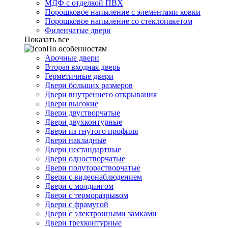
МДФ с отделкой ПВХ
Порошковое напыление с элементами ковки
Порошковое напыление со стеклопакетом
Филенчатые двери
Показать все
По особенностям
Арочные двери
Вторая входная дверь
Герметичные двери
Двери больших размеров
Двери внутреннего открывания
Двери высокие
Двери двустворчатые
Двери двухконтурные
Двери из гнутого профиля
Двери накладные
Двери нестандартные
Двери одностворчатые
Двери полуторастворчатые
Двери с видеонаблюдением
Двери с молдингом
Двери с терморазрывом
Двери с фрамугой
Двери с электронными замками
Двери трехконтурные