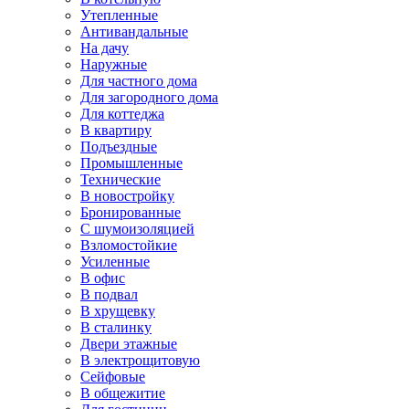
Утепленные
Антивандальные
На дачу
Наружные
Для частного дома
Для загородного дома
Для коттеджа
В квартиру
Подъездные
Промышленные
Технические
В новостройку
Бронированные
С шумоизоляцией
Взломостойкие
Усиленные
В офис
В подвал
В хрущевку
В сталинку
Двери этажные
В электрощитовую
Сейфовые
В общежитие