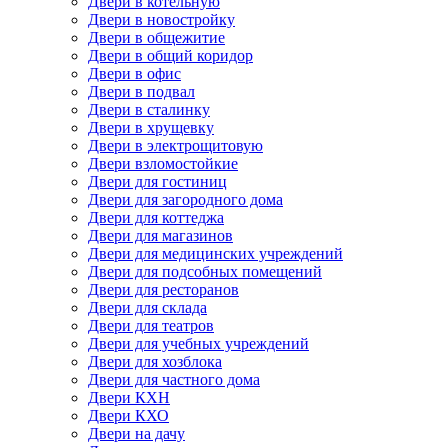
Двери в котельную
Двери в новостройку
Двери в общежитие
Двери в общий коридор
Двери в офис
Двери в подвал
Двери в сталинку
Двери в хрущевку
Двери в электрощитовую
Двери взломостойкие
Двери для гостиниц
Двери для загородного дома
Двери для коттеджа
Двери для магазинов
Двери для медицинских учреждений
Двери для подсобных помещений
Двери для ресторанов
Двери для склада
Двери для театров
Двери для учебных учреждений
Двери для хозблока
Двери для частного дома
Двери КХН
Двери КХО
Двери на дачу