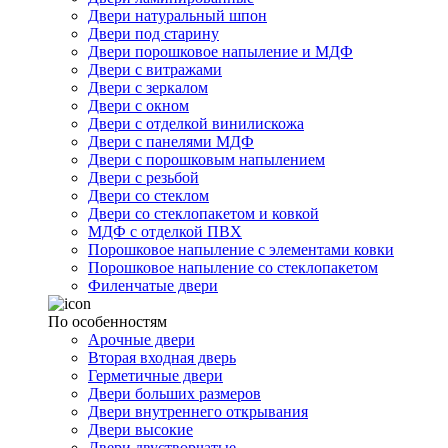
Двери натуральный шпон
Двери под старину
Двери порошковое напыление и МДФ
Двери с витражами
Двери с зеркалом
Двери с окном
Двери с отделкой винилискожа
Двери с панелями МДФ
Двери с порошковым напылением
Двери с резьбой
Двери со стеклом
Двери со стеклопакетом и ковкой
МДФ с отделкой ПВХ
Порошковое напыление с элементами ковки
Порошковое напыление со стеклопакетом
Филенчатые двери
По особенностям
Арочные двери
Вторая входная дверь
Герметичные двери
Двери больших размеров
Двери внутреннего открывания
Двери высокие
Двери двустворчатые