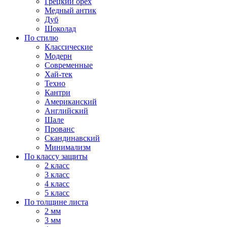
Грецкий орех
Медный антик
Дуб
Шоколад
По стилю
Классические
Модерн
Современные
Хай-тек
Техно
Кантри
Американский
Английский
Шале
Прованс
Скандинавский
Минимализм
По классу защиты
2 класс
3 класс
4 класс
5 класс
По толщине листа
2 мм
3 мм