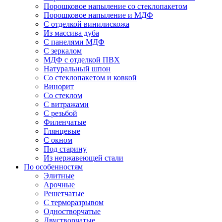
Порошковое напыление со стеклопакетом
Порошковое напыление и МДФ
С отделкой винилискожа
Из массива дуба
С панелями МДФ
С зеркалом
МДФ с отделкой ПВХ
Натуральный шпон
Со стеклопакетом и ковкой
Винорит
Со стеклом
С витражами
С резьбой
Филенчатые
Глянцевые
С окном
Под старину
Из нержавеющей стали
По особенностям
Элитные
Арочные
Решетчатые
С терморазрывом
Одностворчатые
Двустворчатые