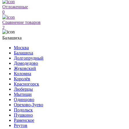
Отложенные
0
Сравнение товаров
2
Балашиха
Москва
Балашиха
Долгопрудный
Домодедово
Жуковский
Коломна
Королёв
Красногорск
Люберцы
Мытищи
Одинцово
Орехово-Зуево
Подольск
Пушкино
Раменское
Реутов