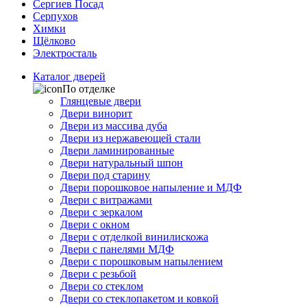
Сергиев Посад
Серпухов
Химки
Щёлково
Электросталь
Каталог дверей
По отделке
Глянцевые двери
Двери винорит
Двери из массива дуба
Двери из нержавеющей стали
Двери ламинированные
Двери натуральный шпон
Двери под старину
Двери порошковое напыление и МДФ
Двери с витражами
Двери с зеркалом
Двери с окном
Двери с отделкой винилискожа
Двери с панелями МДФ
Двери с порошковым напылением
Двери с резьбой
Двери со стеклом
Двери со стеклопакетом и ковкой