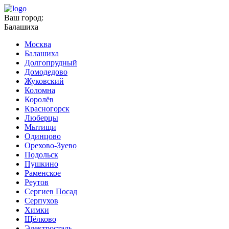
Ваш город:
Балашиха
Москва
Балашиха
Долгопрудный
Домодедово
Жуковский
Коломна
Королёв
Красногорск
Люберцы
Мытищи
Одинцово
Орехово-Зуево
Подольск
Пушкино
Раменское
Реутов
Сергиев Посад
Серпухов
Химки
Щёлково
Электросталь