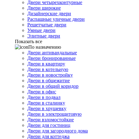
Двери четырехконтурные
Двери широкие
Дизайнерские двери
Распашные уличные двери
Решетчатые двери
Умные двери
Элитные двери
Показать все
По назначению
Двери антивандальные
Двери бронированные
Двери в квартиру
Двери в котельную
Двери в новостройку
Двери в общежитие
Двери в общий коридор
Двери в офис
Двери в подвал
Двери в сталинку
Двери в хрущевку
Двери в электрощитовую
Двери взломостойкие
Двери для гостиниц
Двери для загородного дома
Двери для коттеджа