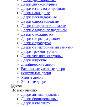
Двери двухконтурные
Двери из гнутого профиля
Двери накладные
Двери нестандартные
Двери одностворчатые
Двери полуторастворчатые
Двери с видеонаблюдением
Двери с молдингом
Двери с терморазрывом
Двери с фрамугой
Двери с электронными замками
Двери трехконтурные
Двери четырехконтурные
Двери широкие
Дизайнерские двери
Распашные уличные двери
Решетчатые двери
Умные двери
Элитные двери
По назначению
Двери антивандальные
Двери бронированные
Двери в квартиру