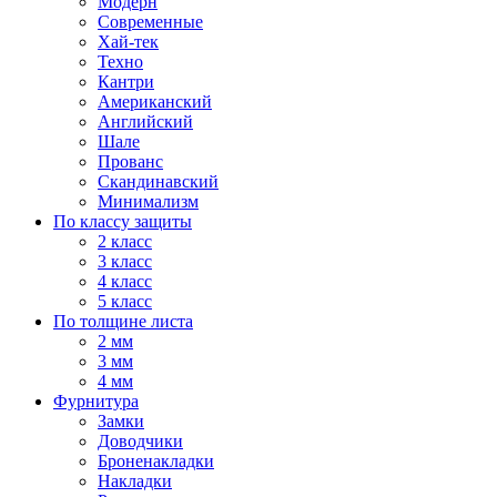
Модерн
Современные
Хай-тек
Техно
Кантри
Американский
Английский
Шале
Прованс
Скандинавский
Минимализм
По классу защиты
2 класс
3 класс
4 класс
5 класс
По толщине листа
2 мм
3 мм
4 мм
Фурнитура
Замки
Доводчики
Броненакладки
Накладки