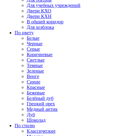
Для учебных учреждений
Двери КХО
Двери КХН
В общий коридор
Для хозблока
По цвету
Белые
Черные
Серые
Коричневые
Светлые
Темные
Зеленые
Венге
Синие
Красные
Бежевые
Белёный дуб
Грецкий орех
Медный антик
Дуб
Шоколад
По стилю
Классические