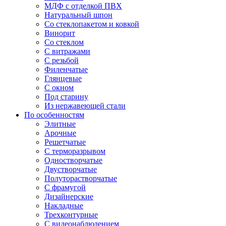
МДФ с отделкой ПВХ
Натуральный шпон
Со стеклопакетом и ковкой
Винорит
Со стеклом
С витражами
С резьбой
Филенчатые
Глянцевые
С окном
Под старину
Из нержавеющей стали
По особенностям
Элитные
Арочные
Решетчатые
С терморазрывом
Одностворчатые
Двустворчатые
Полуторастворчатые
С фрамугой
Дизайнерские
Накладные
Трехконтурные
С видеонаблюдением