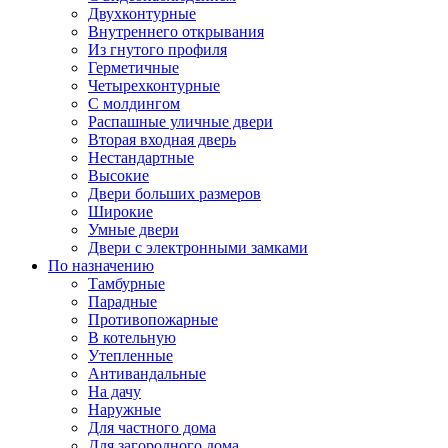
Двухконтурные
Внутреннего открывания
Из гнутого профиля
Герметичные
Четырехконтурные
С молдингом
Распашные уличные двери
Вторая входная дверь
Нестандартные
Высокие
Двери больших размеров
Широкие
Умные двери
Двери с электронными замками
По назначению
Тамбурные
Парадные
Противопожарные
В котельную
Утепленные
Антивандальные
На дачу
Наружные
Для частного дома
Для загородного дома