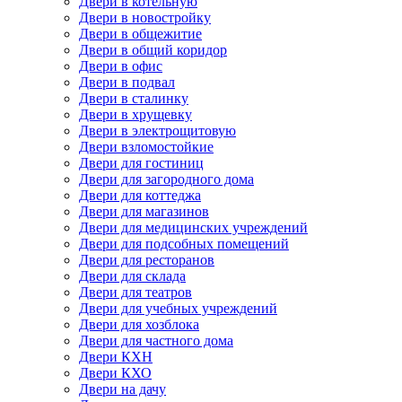
Двери в котельную
Двери в новостройку
Двери в общежитие
Двери в общий коридор
Двери в офис
Двери в подвал
Двери в сталинку
Двери в хрущевку
Двери в электрощитовую
Двери взломостойкие
Двери для гостиниц
Двери для загородного дома
Двери для коттеджа
Двери для магазинов
Двери для медицинских учреждений
Двери для подсобных помещений
Двери для ресторанов
Двери для склада
Двери для театров
Двери для учебных учреждений
Двери для хозблока
Двери для частного дома
Двери КХН
Двери КХО
Двери на дачу