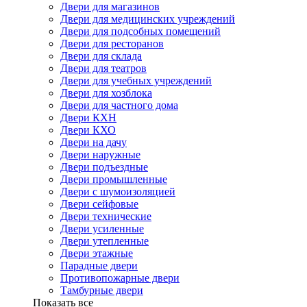
Двери для магазинов
Двери для медицинских учреждений
Двери для подсобных помещений
Двери для ресторанов
Двери для склада
Двери для театров
Двери для учебных учреждений
Двери для хозблока
Двери для частного дома
Двери КХН
Двери КХО
Двери на дачу
Двери наружные
Двери подъездные
Двери промышленные
Двери с шумоизоляцией
Двери сейфовые
Двери технические
Двери усиленные
Двери утепленные
Двери этажные
Парадные двери
Противопожарные двери
Тамбурные двери
Показать все