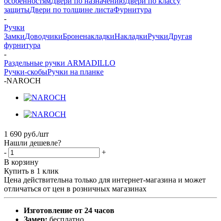
особенностям
Двери по назначению
Двери по классу
защиты
Двери по толщине листа
Фурнитура
-
Ручки
Замки
Доводчики
Броненакладки
Накладки
Ручки
Другая
фурнитура
-
Раздельные ручки ARMADILLO
Ручки-скобы
Ручки на планке
-
NAROCH
1 690
руб.
/шт
Нашли дешевле?
-
+
В корзину
Купить в 1 клик
Цена действительна только для интернет-магазина и может
отличаться от цен в розничных магазинах
Изготовление от 24 часов
Замер:
бесплатно