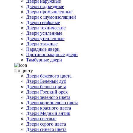
Двери наружные
Двери подъездные
Двери промышленные
Двери с шумоизоляцией
Двери сейфовые
Двери технические
Двери усиленные
Двери утепленные
Двери этажные
Парадные двери
Противопожарные двери
Тамбурные двери
По цвету
Двери бежевого цвета
Двери Белёный дуб
Двери белого цвета
Двери Грецкий орех
Двери зеленого цвета
Двери коричневого цвета
Двери красного цвета
Двери Медный антик
Двери светлые
Двери серого цвета
Двери синего цвета