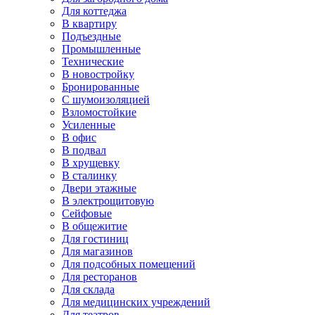
Для коттеджа
В квартиру
Подъездные
Промышленные
Технические
В новостройку
Бронированные
С шумоизоляцией
Взломостойкие
Усиленные
В офис
В подвал
В хрущевку
В сталинку
Двери этажные
В электрощитовую
Сейфовые
В общежитие
Для гостиниц
Для магазинов
Для подсобных помещений
Для ресторанов
Для склада
Для медицинских учреждений
Для театров