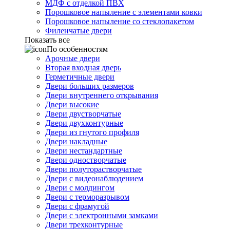
МДФ с отделкой ПВХ
Порошковое напыление с элементами ковки
Порошковое напыление со стеклопакетом
Филенчатые двери
Показать все
По особенностям
Арочные двери
Вторая входная дверь
Герметичные двери
Двери больших размеров
Двери внутреннего открывания
Двери высокие
Двери двустворчатые
Двери двухконтурные
Двери из гнутого профиля
Двери накладные
Двери нестандартные
Двери одностворчатые
Двери полуторастворчатые
Двери с видеонаблюдением
Двери с молдингом
Двери с терморазрывом
Двери с фрамугой
Двери с электронными замками
Двери трехконтурные