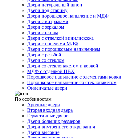
Двери натуральный шпон
Двери под старину
Двери порошковое напыление и МДФ
Двери с витражами
Двери с зеркалом
Двери с окном
Двери с отделкой винилискожа
Двери с панелями МДФ
Двери с порошковым напылением
Двери с резьбой
Двери со стеклом
Двери со стеклопакетом и ковкой
МДФ с отделкой ПВХ
Порошковое напыление с элементами ковки
Порошковое напыление со стеклопакетом
Филенчатые двери
По особенностям
Арочные двери
Вторая входная дверь
Герметичные двери
Двери больших размеров
Двери внутреннего открывания
Двери высокие
Двери двустворчатые