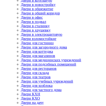
Двери в котельную
Двери в новостройку
Двери в общежитие
Двери в общий коридор
Двери в офис
Двери в подвал
Двери в сталинку
Двери в хрущевку
Двери в электрощитовую
Двери взломостойкие
Двери для гостиниц
Двери для загородного дома
Двери для коттеджа
Двери для магазинов
Двери для медицинских учреждений
Двери для подсобных помещений
Двери для ресторанов
Двери для склада
Двери для театров
Двери для учебных учреждений
Двери для хозблока
Двери для частного дома
Двери КХН
Двери КХО
Двери на дачу