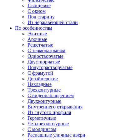
Глянцевые
С окном
Под старину
Из нержавеющей стали
По особенностям
Элитные
Арочные
Решетчатые
С терморазрывом
Одностворчатые
Двустворчатые
Полуторастворчатые
С фрамугой
Дизайнерские
Накладные
Трехконтурные
С видеонаблюдением
Двухконтурные
Внутреннего открывания
Из гнутого профиля
Герметичные
Четырехконтурные
С молдингом
Распашные уличные двери