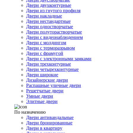
Двери двухконтурные
Двери из гнутого профиля
Двери накладные
Двери нестандартные
Двери одностворчатые
Двери полуторастворчатые
Двери с видеонаблюдением
Двери с молдингом
Двери с терморазрывом
Двери с фрамугой
Двери с электронными замками
Двери трехконтурные
Двери четырехконтурные
Двери широкие
Дизайнерские двери
Распашные уличные двери
Решетчатые двери
Умные двери
Элитные двери
По назначению
Двери антивандальные
Двери бронированные
Двери в квартиру