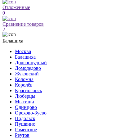
Отложенные
0
Сравнение товаров
2
Балашиха
Москва
Балашиха
Долгопрудный
Домодедово
Жуковский
Коломна
Королёв
Красногорск
Люберцы
Мытищи
Одинцово
Орехово-Зуево
Подольск
Пушкино
Раменское
Реутов