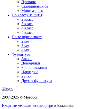
Прованс
Скандинавский
Минимализм
По классу защиты
2 класс
3 класс
4 класс
5 класс
По толщине листа
2 мм
3 мм
4 мм
Фурнитура
Замки
Доводчики
Броненакладки
Накладки
Ручки
Другая фурнитура
2007-2026 © Mosdoor
Входные металлические двери
в Балашихе