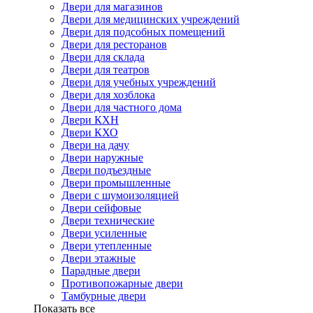
Двери для магазинов
Двери для медицинских учреждений
Двери для подсобных помещений
Двери для ресторанов
Двери для склада
Двери для театров
Двери для учебных учреждений
Двери для хозблока
Двери для частного дома
Двери КХН
Двери КХО
Двери на дачу
Двери наружные
Двери подъездные
Двери промышленные
Двери с шумоизоляцией
Двери сейфовые
Двери технические
Двери усиленные
Двери утепленные
Двери этажные
Парадные двери
Противопожарные двери
Тамбурные двери
Показать все