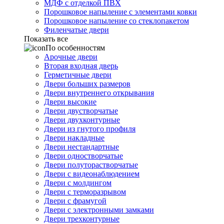
МДФ с отделкой ПВХ
Порошковое напыление с элементами ковки
Порошковое напыление со стеклопакетом
Филенчатые двери
Показать все
По особенностям
Арочные двери
Вторая входная дверь
Герметичные двери
Двери больших размеров
Двери внутреннего открывания
Двери высокие
Двери двустворчатые
Двери двухконтурные
Двери из гнутого профиля
Двери накладные
Двери нестандартные
Двери одностворчатые
Двери полуторастворчатые
Двери с видеонаблюдением
Двери с молдингом
Двери с терморазрывом
Двери с фрамугой
Двери с электронными замками
Двери трехконтурные