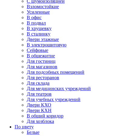
С шумоизоляцией
Взломостойкие
Усиленные
В офис
В подвал
В хрущевку
В сталинку
Двери этажные
В электрощитовую
Сейфовые
В общежитие
Для гостиниц
Для магазинов
Для подсобных помещений
Для ресторанов
Для склада
Для медицинских учреждений
Для театров
Для учебных учреждений
Двери КХО
Двери КХН
В общий коридор
Для хозблока
По цвету
Белые