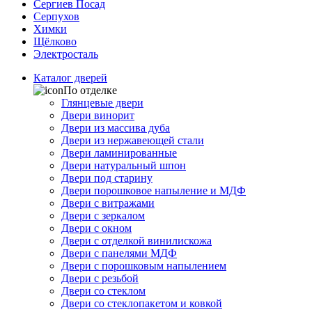
Сергиев Посад
Серпухов
Химки
Щёлково
Электросталь
Каталог дверей
По отделке
Глянцевые двери
Двери винорит
Двери из массива дуба
Двери из нержавеющей стали
Двери ламинированные
Двери натуральный шпон
Двери под старину
Двери порошковое напыление и МДФ
Двери с витражами
Двери с зеркалом
Двери с окном
Двери с отделкой винилискожа
Двери с панелями МДФ
Двери с порошковым напылением
Двери с резьбой
Двери со стеклом
Двери со стеклопакетом и ковкой