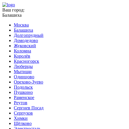
Ваш город:
Балашиха
Москва
Балашиха
Долгопрудный
Домодедово
Жуковский
Коломна
Королёв
Красногорск
Люберцы
Мытищи
Одинцово
Орехово-Зуево
Подольск
Пушкино
Раменское
Реутов
Сергиев Посад
Серпухов
Химки
Щёлково
Электросталь