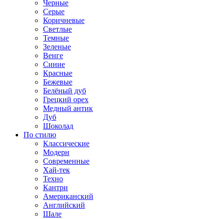
Черные
Серые
Коричневые
Светлые
Темные
Зеленые
Венге
Синие
Красные
Бежевые
Белёный дуб
Грецкий орех
Медный антик
Дуб
Шоколад
По стилю
Классические
Модерн
Современные
Хай-тек
Техно
Кантри
Американский
Английский
Шале