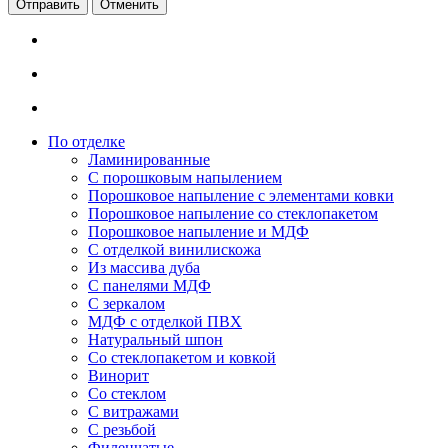
Отменить
По отделке
Ламинированные
С порошковым напылением
Порошковое напыление с элементами ковки
Порошковое напыление со стеклопакетом
Порошковое напыление и МДФ
С отделкой винилискожа
Из массива дуба
С панелями МДФ
С зеркалом
МДФ с отделкой ПВХ
Натуральный шпон
Со стеклопакетом и ковкой
Винорит
Со стеклом
С витражами
С резьбой
Филенчатые