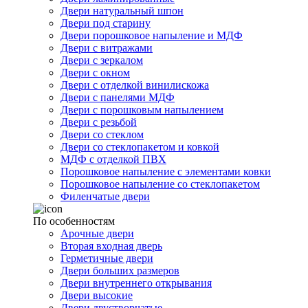
Двери натуральный шпон
Двери под старину
Двери порошковое напыление и МДФ
Двери с витражами
Двери с зеркалом
Двери с окном
Двери с отделкой винилискожа
Двери с панелями МДФ
Двери с порошковым напылением
Двери с резьбой
Двери со стеклом
Двери со стеклопакетом и ковкой
МДФ с отделкой ПВХ
Порошковое напыление с элементами ковки
Порошковое напыление со стеклопакетом
Филенчатые двери
По особенностям
Арочные двери
Вторая входная дверь
Герметичные двери
Двери больших размеров
Двери внутреннего открывания
Двери высокие
Двери двустворчатые