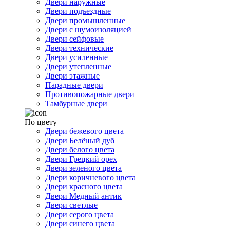
Двери наружные
Двери подъездные
Двери промышленные
Двери с шумоизоляцией
Двери сейфовые
Двери технические
Двери усиленные
Двери утепленные
Двери этажные
Парадные двери
Противопожарные двери
Тамбурные двери
По цвету
Двери бежевого цвета
Двери Белёный дуб
Двери белого цвета
Двери Грецкий орех
Двери зеленого цвета
Двери коричневого цвета
Двери красного цвета
Двери Медный антик
Двери светлые
Двери серого цвета
Двери синего цвета