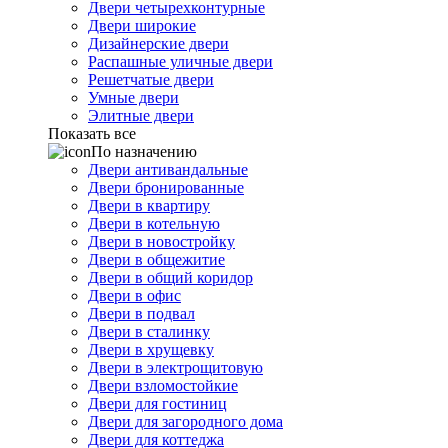
Двери четырехконтурные
Двери широкие
Дизайнерские двери
Распашные уличные двери
Решетчатые двери
Умные двери
Элитные двери
Показать все
По назначению
Двери антивандальные
Двери бронированные
Двери в квартиру
Двери в котельную
Двери в новостройку
Двери в общежитие
Двери в общий коридор
Двери в офис
Двери в подвал
Двери в сталинку
Двери в хрущевку
Двери в электрощитовую
Двери взломостойкие
Двери для гостиниц
Двери для загородного дома
Двери для коттеджа