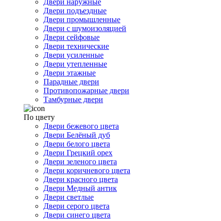
Двери наружные
Двери подъездные
Двери промышленные
Двери с шумоизоляцией
Двери сейфовые
Двери технические
Двери усиленные
Двери утепленные
Двери этажные
Парадные двери
Противопожарные двери
Тамбурные двери
По цвету
Двери бежевого цвета
Двери Белёный дуб
Двери белого цвета
Двери Грецкий орех
Двери зеленого цвета
Двери коричневого цвета
Двери красного цвета
Двери Медный антик
Двери светлые
Двери серого цвета
Двери синего цвета