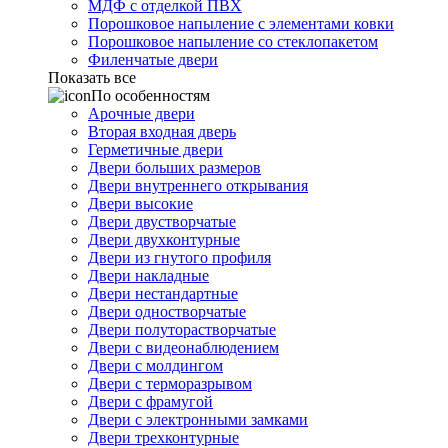
МДФ с отделкой ПВХ
Порошковое напыление с элементами ковки
Порошковое напыление со стеклопакетом
Филенчатые двери
Показать все
По особенностям
Арочные двери
Вторая входная дверь
Герметичные двери
Двери больших размеров
Двери внутреннего открывания
Двери высокие
Двери двустворчатые
Двери двухконтурные
Двери из гнутого профиля
Двери накладные
Двери нестандартные
Двери одностворчатые
Двери полуторастворчатые
Двери с видеонаблюдением
Двери с молдингом
Двери с терморазрывом
Двери с фрамугой
Двери с электронными замками
Двери трехконтурные