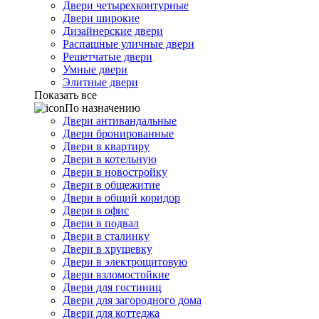
Двери четырехконтурные
Двери широкие
Дизайнерские двери
Распашные уличные двери
Решетчатые двери
Умные двери
Элитные двери
Показать все
По назначению
Двери антивандальные
Двери бронированные
Двери в квартиру
Двери в котельную
Двери в новостройку
Двери в общежитие
Двери в общий коридор
Двери в офис
Двери в подвал
Двери в сталинку
Двери в хрущевку
Двери в электрощитовую
Двери взломостойкие
Двери для гостиниц
Двери для загородного дома
Двери для коттеджа