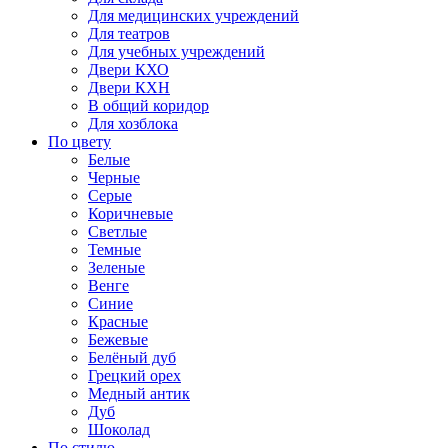
Для медицинских учреждений
Для театров
Для учебных учреждений
Двери КХО
Двери КХН
В общий коридор
Для хозблока
По цвету
Белые
Черные
Серые
Коричневые
Светлые
Темные
Зеленые
Венге
Синие
Красные
Бежевые
Белёный дуб
Грецкий орех
Медный антик
Дуб
Шоколад
По стилю