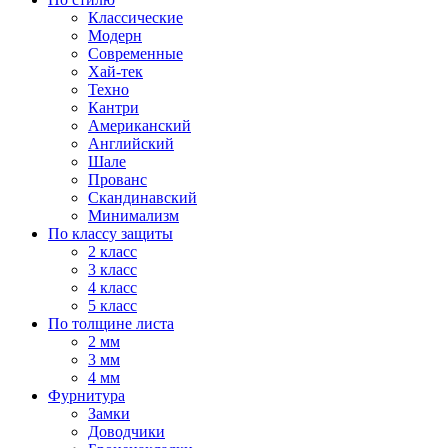
Классические
Модерн
Современные
Хай-тек
Техно
Кантри
Американский
Английский
Шале
Прованс
Скандинавский
Минимализм
По классу защиты
2 класс
3 класс
4 класс
5 класс
По толщине листа
2 мм
3 мм
4 мм
Фурнитура
Замки
Доводчики