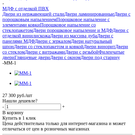
-
МДФ с отделкой ПВХ
Двери из нержавеющей стали
Двери ламинированные
Двери с
порошковым напылением
Порошковое напыление с
элементами ковки
Порошковое напыление со
стеклопакетом
Двери порошковое напыление и МДФ
Двери с
отделкой винилискожа
Двери из массива дуба
Двери с
панелями МДФ
Двери с зеркалом
Двери натуральный
шпон
Двери со стеклопакетом и ковкой
Двери винорит
Двери
со стеклом
Двери с витражами
Двери с резьбой
Филенчатые
двери
Глянцевые двери
Двери с окном
Двери под старину
-
ММ-1
27 300
руб.
/шт
Нашли дешевле?
-
+
В корзину
Купить в 1 клик
Цена действительна только для интернет-магазина и может
отличаться от цен в розничных магазинах