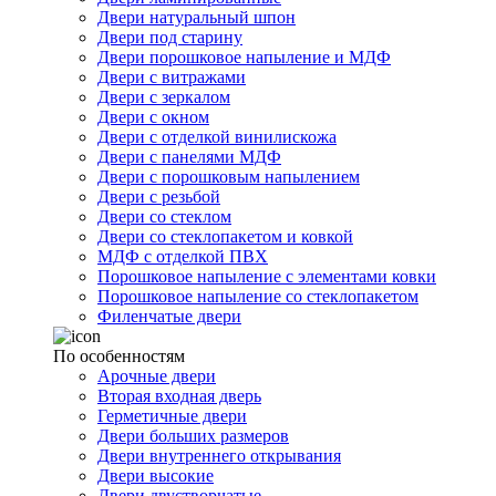
Двери натуральный шпон
Двери под старину
Двери порошковое напыление и МДФ
Двери с витражами
Двери с зеркалом
Двери с окном
Двери с отделкой винилискожа
Двери с панелями МДФ
Двери с порошковым напылением
Двери с резьбой
Двери со стеклом
Двери со стеклопакетом и ковкой
МДФ с отделкой ПВХ
Порошковое напыление с элементами ковки
Порошковое напыление со стеклопакетом
Филенчатые двери
По особенностям
Арочные двери
Вторая входная дверь
Герметичные двери
Двери больших размеров
Двери внутреннего открывания
Двери высокие
Двери двустворчатые