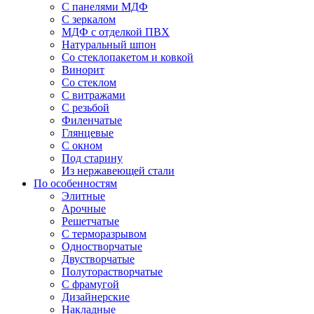
С панелями МДФ
С зеркалом
МДФ с отделкой ПВХ
Натуральный шпон
Со стеклопакетом и ковкой
Винорит
Со стеклом
С витражами
С резьбой
Филенчатые
Глянцевые
С окном
Под старину
Из нержавеющей стали
По особенностям
Элитные
Арочные
Решетчатые
С терморазрывом
Одностворчатые
Двустворчатые
Полуторастворчатые
С фрамугой
Дизайнерские
Накладные