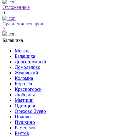
Отложенные
0
Сравнение товаров
2
Балашиха
Москва
Балашиха
Долгопрудный
Домодедово
Жуковский
Коломна
Королёв
Красногорск
Люберцы
Мытищи
Одинцово
Орехово-Зуево
Подольск
Пушкино
Раменское
Реутов