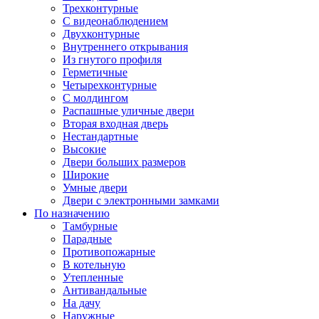
Трехконтурные
С видеонаблюдением
Двухконтурные
Внутреннего открывания
Из гнутого профиля
Герметичные
Четырехконтурные
С молдингом
Распашные уличные двери
Вторая входная дверь
Нестандартные
Высокие
Двери больших размеров
Широкие
Умные двери
Двери с электронными замками
По назначению
Тамбурные
Парадные
Противопожарные
В котельную
Утепленные
Антивандальные
На дачу
Наружные