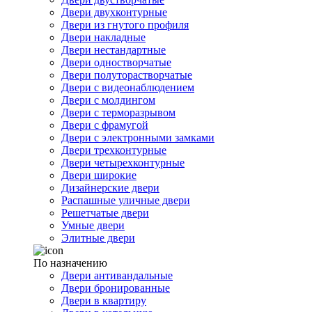
Двери двухконтурные
Двери из гнутого профиля
Двери накладные
Двери нестандартные
Двери одностворчатые
Двери полуторастворчатые
Двери с видеонаблюдением
Двери с молдингом
Двери с терморазрывом
Двери с фрамугой
Двери с электронными замками
Двери трехконтурные
Двери четырехконтурные
Двери широкие
Дизайнерские двери
Распашные уличные двери
Решетчатые двери
Умные двери
Элитные двери
По назначению
Двери антивандальные
Двери бронированные
Двери в квартиру