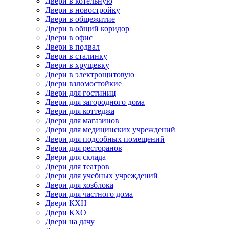
Двери в котельную
Двери в новостройку
Двери в общежитие
Двери в общий коридор
Двери в офис
Двери в подвал
Двери в сталинку
Двери в хрущевку
Двери в электрощитовую
Двери взломостойкие
Двери для гостиниц
Двери для загородного дома
Двери для коттеджа
Двери для магазинов
Двери для медицинских учреждений
Двери для подсобных помещений
Двери для ресторанов
Двери для склада
Двери для театров
Двери для учебных учреждений
Двери для хозблока
Двери для частного дома
Двери КХН
Двери КХО
Двери на дачу