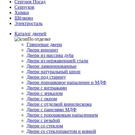
Сергиев Посад
Серпухов
Химки
Щёлково
Электросталь
Каталог дверей
По отделке
Глянцевые двери
Двери винорит
Двери из массива дуба
Двери из нержавеющей стали
Двери ламинированные
Двери натуральный шпон
Двери под старину
Двери порошковое напыление и МДФ
Двери с витражами
Двери с зеркалом
Двери с окном
Двери с отделкой винилискожа
Двери с панелями МДФ
Двери с порошковым напылением
Двери с резьбой
Двери со стеклом
Двери со стеклопакетом и ковкой