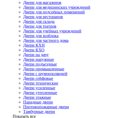
Двери для магазинов
Двери для медицинских учреждений
Двери для подсобных помещений
Двери для ресторанов
Двери для склада
Двери для театров
Двери для учебных учреждений
Двери для хозблока
Двери для частного дома
Двери КХН
Двери КХО
Двери на дачу
Двери наружные
Двери подъездные
Двери промышленные
Двери с шумоизоляцией
Двери сейфовые
Двери технические
Двери усиленные
Двери утепленные
Двери этажные
Парадные двери
Противопожарные двери
Тамбурные двери
Показать все