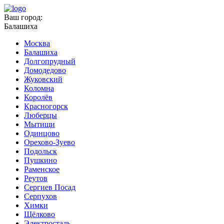
Ваш город:
Балашиха
Москва
Балашиха
Долгопрудный
Домодедово
Жуковский
Коломна
Королёв
Красногорск
Люберцы
Мытищи
Одинцово
Орехово-Зуево
Подольск
Пушкино
Раменское
Реутов
Сергиев Посад
Серпухов
Химки
Щёлково
Электросталь