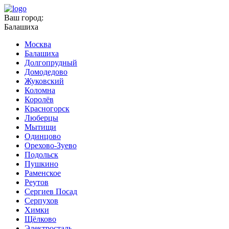
Ваш город:
Балашиха
Москва
Балашиха
Долгопрудный
Домодедово
Жуковский
Коломна
Королёв
Красногорск
Люберцы
Мытищи
Одинцово
Орехово-Зуево
Подольск
Пушкино
Раменское
Реутов
Сергиев Посад
Серпухов
Химки
Щёлково
Электросталь