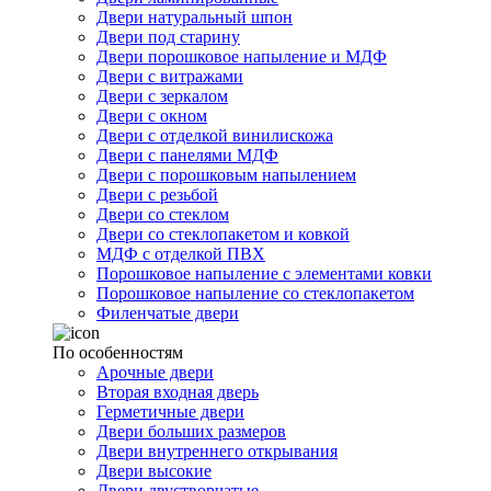
Двери натуральный шпон
Двери под старину
Двери порошковое напыление и МДФ
Двери с витражами
Двери с зеркалом
Двери с окном
Двери с отделкой винилискожа
Двери с панелями МДФ
Двери с порошковым напылением
Двери с резьбой
Двери со стеклом
Двери со стеклопакетом и ковкой
МДФ с отделкой ПВХ
Порошковое напыление с элементами ковки
Порошковое напыление со стеклопакетом
Филенчатые двери
По особенностям
Арочные двери
Вторая входная дверь
Герметичные двери
Двери больших размеров
Двери внутреннего открывания
Двери высокие
Двери двустворчатые