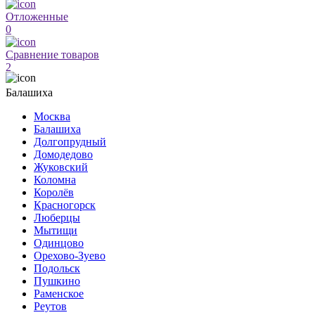
Отложенные
0
Сравнение товаров
2
Балашиха
Москва
Балашиха
Долгопрудный
Домодедово
Жуковский
Коломна
Королёв
Красногорск
Люберцы
Мытищи
Одинцово
Орехово-Зуево
Подольск
Пушкино
Раменское
Реутов