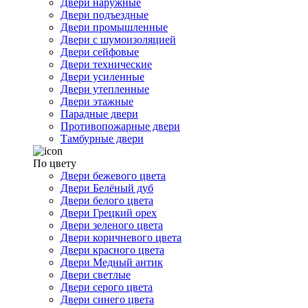
Двери наружные
Двери подъездные
Двери промышленные
Двери с шумоизоляцией
Двери сейфовые
Двери технические
Двери усиленные
Двери утепленные
Двери этажные
Парадные двери
Противопожарные двери
Тамбурные двери
По цвету
Двери бежевого цвета
Двери Белёный дуб
Двери белого цвета
Двери Грецкий орех
Двери зеленого цвета
Двери коричневого цвета
Двери красного цвета
Двери Медный антик
Двери светлые
Двери серого цвета
Двери синего цвета