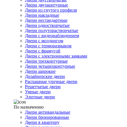
Двери двухконтурные
Двери из гнутого профиля
Двери накладные
Двери нестандартные
Двери одностворчатые
Двери полуторастворчатые
Двери с видеонаблюдением
Двери с молдингом
Двери с терморазрывом
Двери с фрамугой
Двери с электронными замками
Двери трехконтурные
Двери четырехконтурные
Двери широкие
Дизайнерские двери
Распашные уличные двери
Решетчатые двери
Умные двери
Элитные двери
По назначению
Двери антивандальные
Двери бронированные
Двери в квартиру