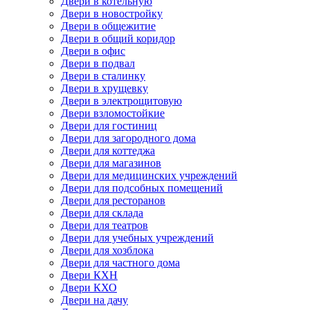
Двери в котельную
Двери в новостройку
Двери в общежитие
Двери в общий коридор
Двери в офис
Двери в подвал
Двери в сталинку
Двери в хрущевку
Двери в электрощитовую
Двери взломостойкие
Двери для гостиниц
Двери для загородного дома
Двери для коттеджа
Двери для магазинов
Двери для медицинских учреждений
Двери для подсобных помещений
Двери для ресторанов
Двери для склада
Двери для театров
Двери для учебных учреждений
Двери для хозблока
Двери для частного дома
Двери КХН
Двери КХО
Двери на дачу