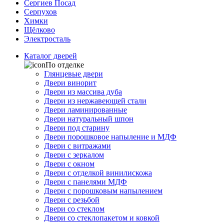
Сергиев Посад
Серпухов
Химки
Щёлково
Электросталь
Каталог дверей
По отделке
Глянцевые двери
Двери винорит
Двери из массива дуба
Двери из нержавеющей стали
Двери ламинированные
Двери натуральный шпон
Двери под старину
Двери порошковое напыление и МДФ
Двери с витражами
Двери с зеркалом
Двери с окном
Двери с отделкой винилискожа
Двери с панелями МДФ
Двери с порошковым напылением
Двери с резьбой
Двери со стеклом
Двери со стеклопакетом и ковкой