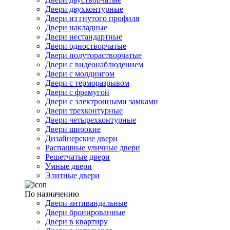
Двери двухконтурные
Двери из гнутого профиля
Двери накладные
Двери нестандартные
Двери одностворчатые
Двери полуторастворчатые
Двери с видеонаблюдением
Двери с молдингом
Двери с терморазрывом
Двери с фрамугой
Двери с электронными замками
Двери трехконтурные
Двери четырехконтурные
Двери широкие
Дизайнерские двери
Распашные уличные двери
Решетчатые двери
Умные двери
Элитные двери
По назначению
Двери антивандальные
Двери бронированные
Двери в квартиру