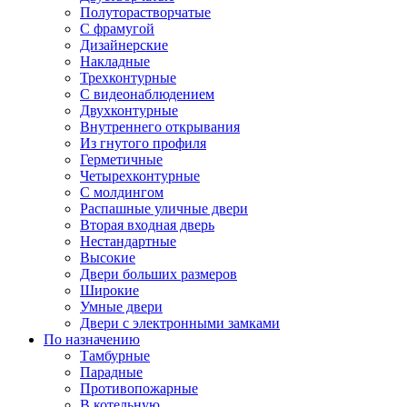
Полуторастворчатые
С фрамугой
Дизайнерские
Накладные
Трехконтурные
С видеонаблюдением
Двухконтурные
Внутреннего открывания
Из гнутого профиля
Герметичные
Четырехконтурные
С молдингом
Распашные уличные двери
Вторая входная дверь
Нестандартные
Высокие
Двери больших размеров
Широкие
Умные двери
Двери с электронными замками
По назначению
Тамбурные
Парадные
Противопожарные
В котельную