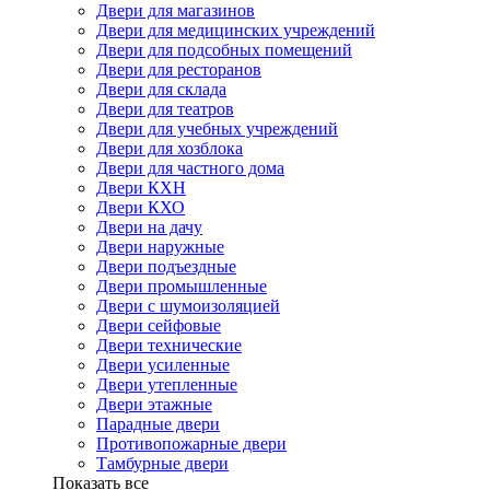
Двери для магазинов
Двери для медицинских учреждений
Двери для подсобных помещений
Двери для ресторанов
Двери для склада
Двери для театров
Двери для учебных учреждений
Двери для хозблока
Двери для частного дома
Двери КХН
Двери КХО
Двери на дачу
Двери наружные
Двери подъездные
Двери промышленные
Двери с шумоизоляцией
Двери сейфовые
Двери технические
Двери усиленные
Двери утепленные
Двери этажные
Парадные двери
Противопожарные двери
Тамбурные двери
Показать все