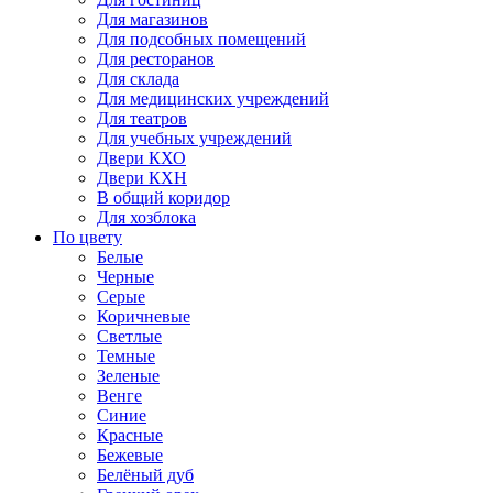
Для магазинов
Для подсобных помещений
Для ресторанов
Для склада
Для медицинских учреждений
Для театров
Для учебных учреждений
Двери КХО
Двери КХН
В общий коридор
Для хозблока
По цвету
Белые
Черные
Серые
Коричневые
Светлые
Темные
Зеленые
Венге
Синие
Красные
Бежевые
Белёный дуб