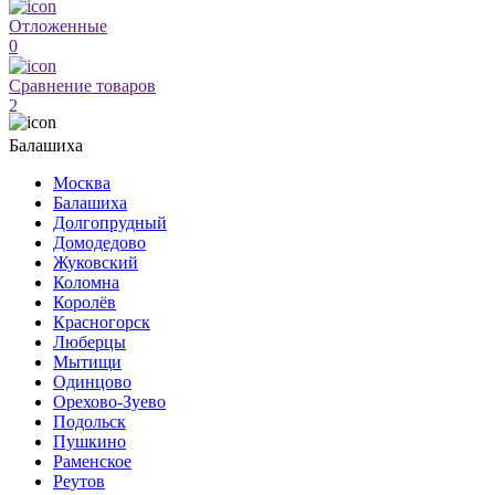
Отложенные
0
Сравнение товаров
2
Балашиха
Москва
Балашиха
Долгопрудный
Домодедово
Жуковский
Коломна
Королёв
Красногорск
Люберцы
Мытищи
Одинцово
Орехово-Зуево
Подольск
Пушкино
Раменское
Реутов