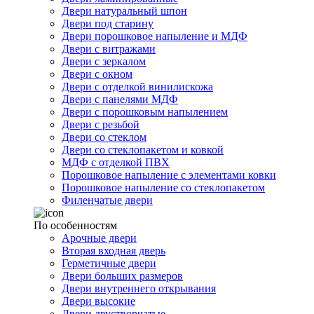
Двери натуральный шпон
Двери под старину
Двери порошковое напыление и МДФ
Двери с витражами
Двери с зеркалом
Двери с окном
Двери с отделкой винилискожа
Двери с панелями МДФ
Двери с порошковым напылением
Двери с резьбой
Двери со стеклом
Двери со стеклопакетом и ковкой
МДФ с отделкой ПВХ
Порошковое напыление с элементами ковки
Порошковое напыление со стеклопакетом
Филенчатые двери
По особенностям
Арочные двери
Вторая входная дверь
Герметичные двери
Двери больших размеров
Двери внутреннего открывания
Двери высокие
Двери двустворчатые