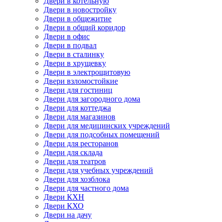
Двери в котельную
Двери в новостройку
Двери в общежитие
Двери в общий коридор
Двери в офис
Двери в подвал
Двери в сталинку
Двери в хрущевку
Двери в электрощитовую
Двери взломостойкие
Двери для гостиниц
Двери для загородного дома
Двери для коттеджа
Двери для магазинов
Двери для медицинских учреждений
Двери для подсобных помещений
Двери для ресторанов
Двери для склада
Двери для театров
Двери для учебных учреждений
Двери для хозблока
Двери для частного дома
Двери КХН
Двери КХО
Двери на дачу