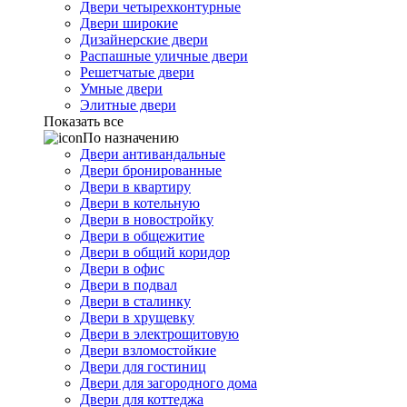
Двери четырехконтурные
Двери широкие
Дизайнерские двери
Распашные уличные двери
Решетчатые двери
Умные двери
Элитные двери
Показать все
По назначению
Двери антивандальные
Двери бронированные
Двери в квартиру
Двери в котельную
Двери в новостройку
Двери в общежитие
Двери в общий коридор
Двери в офис
Двери в подвал
Двери в сталинку
Двери в хрущевку
Двери в электрощитовую
Двери взломостойкие
Двери для гостиниц
Двери для загородного дома
Двери для коттеджа