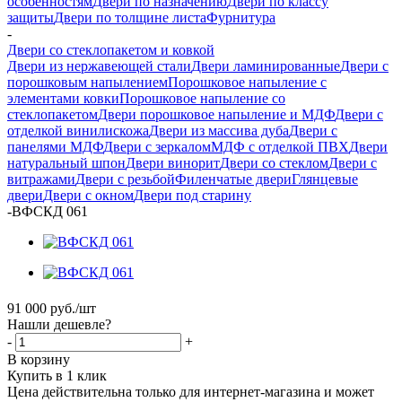
особенностям
Двери по назначению
Двери по классу
защиты
Двери по толщине листа
Фурнитура
-
Двери со стеклопакетом и ковкой
Двери из нержавеющей стали
Двери ламинированные
Двери с
порошковым напылением
Порошковое напыление с
элементами ковки
Порошковое напыление со
стеклопакетом
Двери порошковое напыление и МДФ
Двери с
отделкой винилискожа
Двери из массива дуба
Двери с
панелями МДФ
Двери с зеркалом
МДФ с отделкой ПВХ
Двери
натуральный шпон
Двери винорит
Двери со стеклом
Двери с
витражами
Двери с резьбой
Филенчатые двери
Глянцевые
двери
Двери с окном
Двери под старину
-
ВФСКД 061
91 000
руб.
/шт
Нашли дешевле?
-
+
В корзину
Купить в 1 клик
Цена действительна только для интернет-магазина и может