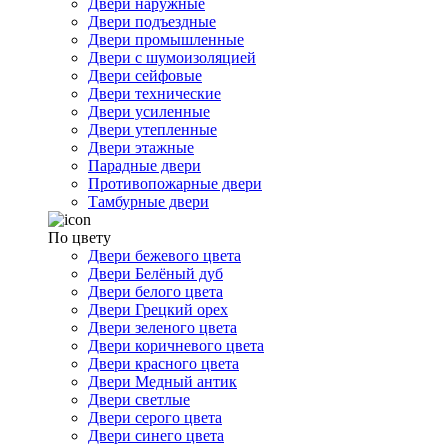
Двери наружные
Двери подъездные
Двери промышленные
Двери с шумоизоляцией
Двери сейфовые
Двери технические
Двери усиленные
Двери утепленные
Двери этажные
Парадные двери
Противопожарные двери
Тамбурные двери
По цвету
Двери бежевого цвета
Двери Белёный дуб
Двери белого цвета
Двери Грецкий орех
Двери зеленого цвета
Двери коричневого цвета
Двери красного цвета
Двери Медный антик
Двери светлые
Двери серого цвета
Двери синего цвета