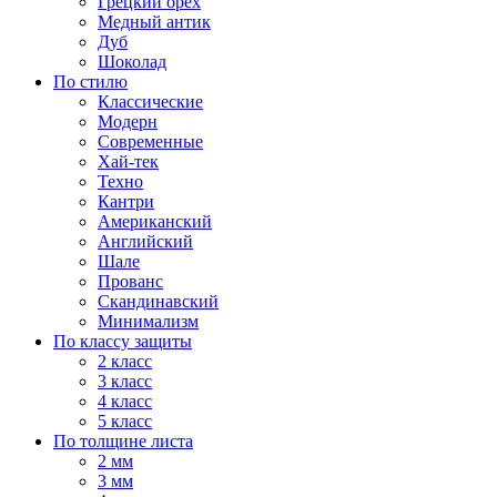
Грецкий орех
Медный антик
Дуб
Шоколад
По стилю
Классические
Модерн
Современные
Хай-тек
Техно
Кантри
Американский
Английский
Шале
Прованс
Скандинавский
Минимализм
По классу защиты
2 класс
3 класс
4 класс
5 класс
По толщине листа
2 мм
3 мм