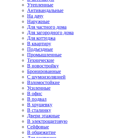
Утепленные
Антивандальные
На дачу
Наружные
Для частного дома
Для загородного дома
Для коттеджа
В квартиру
Подъездные
Промышленные
Технические
В новостройку
Бронированные
С шумоизоляцией
Взломостойкие
Усиленные
В офис
В подвал
В хрущевку
В сталинку
Двери этажные
В электрощитовую
Сейфовые
В общежитие
Для гостиниц