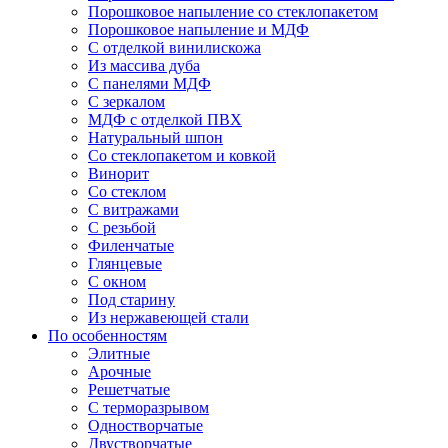
Порошковое напыление со стеклопакетом
Порошковое напыление и МДФ
С отделкой винилискожа
Из массива дуба
С панелями МДФ
С зеркалом
МДФ с отделкой ПВХ
Натуральный шпон
Со стеклопакетом и ковкой
Винорит
Со стеклом
С витражами
С резьбой
Филенчатые
Глянцевые
С окном
Под старину
Из нержавеющей стали
По особенностям
Элитные
Арочные
Решетчатые
С терморазрывом
Одностворчатые
Двустворчатые