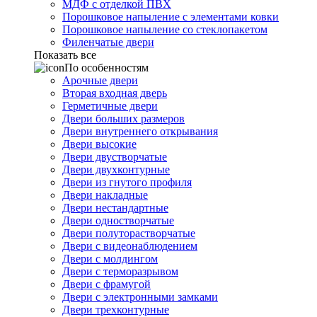
МДФ с отделкой ПВХ
Порошковое напыление с элементами ковки
Порошковое напыление со стеклопакетом
Филенчатые двери
Показать все
По особенностям
Арочные двери
Вторая входная дверь
Герметичные двери
Двери больших размеров
Двери внутреннего открывания
Двери высокие
Двери двустворчатые
Двери двухконтурные
Двери из гнутого профиля
Двери накладные
Двери нестандартные
Двери одностворчатые
Двери полуторастворчатые
Двери с видеонаблюдением
Двери с молдингом
Двери с терморазрывом
Двери с фрамугой
Двери с электронными замками
Двери трехконтурные