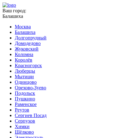
Ваш город:
Балашиха
Москва
Балашиха
Долгопрудный
Домодедово
Жуковский
Коломна
Королёв
Красногорск
Люберцы
Мытищи
Одинцово
Орехово-Зуево
Подольск
Пушкино
Раменское
Реутов
Сергиев Посад
Серпухов
Химки
Щёлково
Электросталь