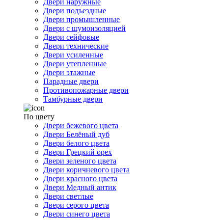
Двери наружные
Двери подъездные
Двери промышленные
Двери с шумоизоляцией
Двери сейфовые
Двери технические
Двери усиленные
Двери утепленные
Двери этажные
Парадные двери
Противопожарные двери
Тамбурные двери
По цвету
Двери бежевого цвета
Двери Белёный дуб
Двери белого цвета
Двери Грецкий орех
Двери зеленого цвета
Двери коричневого цвета
Двери красного цвета
Двери Медный антик
Двери светлые
Двери серого цвета
Двери синего цвета