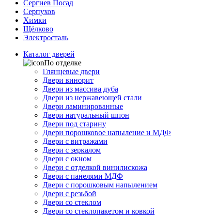
Сергиев Посад
Серпухов
Химки
Щёлково
Электросталь
Каталог дверей
По отделке
Глянцевые двери
Двери винорит
Двери из массива дуба
Двери из нержавеющей стали
Двери ламинированные
Двери натуральный шпон
Двери под старину
Двери порошковое напыление и МДФ
Двери с витражами
Двери с зеркалом
Двери с окном
Двери с отделкой винилискожа
Двери с панелями МДФ
Двери с порошковым напылением
Двери с резьбой
Двери со стеклом
Двери со стеклопакетом и ковкой