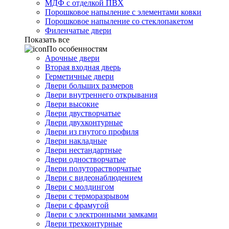
МДФ с отделкой ПВХ
Порошковое напыление с элементами ковки
Порошковое напыление со стеклопакетом
Филенчатые двери
Показать все
По особенностям
Арочные двери
Вторая входная дверь
Герметичные двери
Двери больших размеров
Двери внутреннего открывания
Двери высокие
Двери двустворчатые
Двери двухконтурные
Двери из гнутого профиля
Двери накладные
Двери нестандартные
Двери одностворчатые
Двери полуторастворчатые
Двери с видеонаблюдением
Двери с молдингом
Двери с терморазрывом
Двери с фрамугой
Двери с электронными замками
Двери трехконтурные