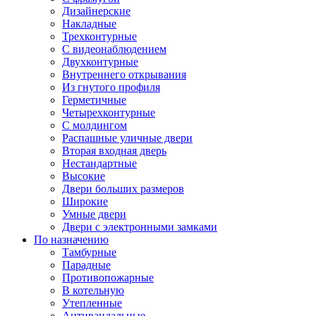
Дизайнерские
Накладные
Трехконтурные
С видеонаблюдением
Двухконтурные
Внутреннего открывания
Из гнутого профиля
Герметичные
Четырехконтурные
С молдингом
Распашные уличные двери
Вторая входная дверь
Нестандартные
Высокие
Двери больших размеров
Широкие
Умные двери
Двери с электронными замками
По назначению
Тамбурные
Парадные
Противопожарные
В котельную
Утепленные
Антивандальные