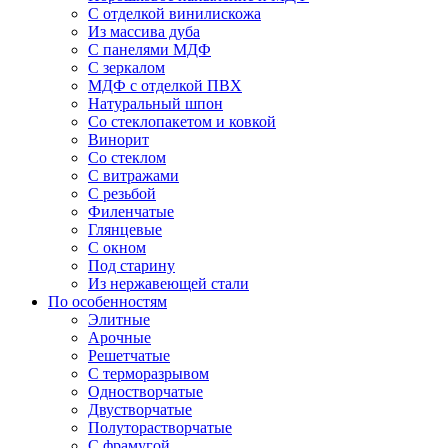
С отделкой винилискожа
Из массива дуба
С панелями МДФ
С зеркалом
МДФ с отделкой ПВХ
Натуральный шпон
Со стеклопакетом и ковкой
Винорит
Со стеклом
С витражами
С резьбой
Филенчатые
Глянцевые
С окном
Под старину
Из нержавеющей стали
По особенностям
Элитные
Арочные
Решетчатые
С терморазрывом
Одностворчатые
Двустворчатые
Полуторастворчатые
С фрамугой