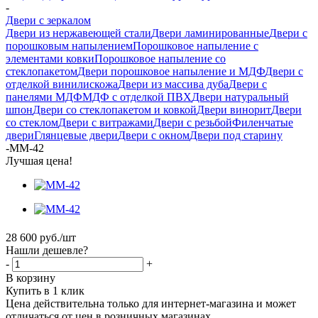
-
Двери с зеркалом
Двери из нержавеющей стали
Двери ламинированные
Двери с
порошковым напылением
Порошковое напыление с
элементами ковки
Порошковое напыление со
стеклопакетом
Двери порошковое напыление и МДФ
Двери с
отделкой винилискожа
Двери из массива дуба
Двери с
панелями МДФ
МДФ с отделкой ПВХ
Двери натуральный
шпон
Двери со стеклопакетом и ковкой
Двери винорит
Двери
со стеклом
Двери с витражами
Двери с резьбой
Филенчатые
двери
Глянцевые двери
Двери с окном
Двери под старину
-
ММ-42
Лучшая цена!
28 600
руб.
/шт
Нашли дешевле?
-
+
В корзину
Купить в 1 клик
Цена действительна только для интернет-магазина и может
отличаться от цен в розничных магазинах