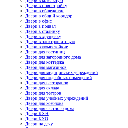
Двери в котельную
Двери в новостройку
Двери в общежитие
Двери в общий коридор
Двери в офис
Двери в подвал
Двери в сталинку
Двери в хрущевку
Двери в электрощитовую
Двери взломостойкие
Двери для гостиниц
Двери для загородного дома
Двери для коттеджа
Двери для магазинов
Двери для медицинских учреждений
Двери для подсобных помещений
Двери для ресторанов
Двери для склада
Двери для театров
Двери для учебных учреждений
Двери для хозблока
Двери для частного дома
Двери КХН
Двери КХО
Двери на дачу