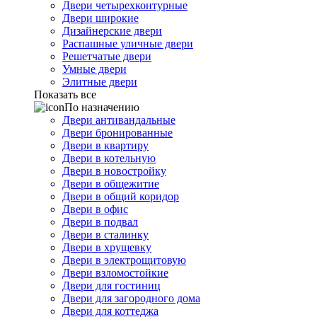
Двери четырехконтурные
Двери широкие
Дизайнерские двери
Распашные уличные двери
Решетчатые двери
Умные двери
Элитные двери
Показать все
По назначению
Двери антивандальные
Двери бронированные
Двери в квартиру
Двери в котельную
Двери в новостройку
Двери в общежитие
Двери в общий коридор
Двери в офис
Двери в подвал
Двери в сталинку
Двери в хрущевку
Двери в электрощитовую
Двери взломостойкие
Двери для гостиниц
Двери для загородного дома
Двери для коттеджа