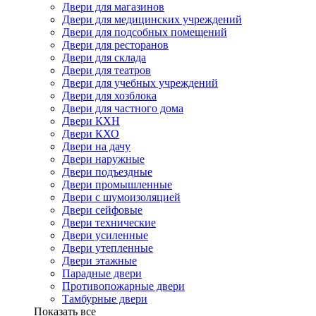
Двери для магазинов
Двери для медицинских учреждений
Двери для подсобных помещений
Двери для ресторанов
Двери для склада
Двери для театров
Двери для учебных учреждений
Двери для хозблока
Двери для частного дома
Двери КХН
Двери КХО
Двери на дачу
Двери наружные
Двери подъездные
Двери промышленные
Двери с шумоизоляцией
Двери сейфовые
Двери технические
Двери усиленные
Двери утепленные
Двери этажные
Парадные двери
Противопожарные двери
Тамбурные двери
Показать все