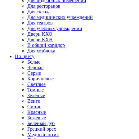
Для подсобных помещений
Для ресторанов
Для склада
Для медицинских учреждений
Для театров
Для учебных учреждений
Двери КХО
Двери КХН
В общий коридор
Для хозблока
По цвету
Белые
Черные
Серые
Коричневые
Светлые
Темные
Зеленые
Венге
Синие
Красные
Бежевые
Белёный дуб
Грецкий орех
Медный антик