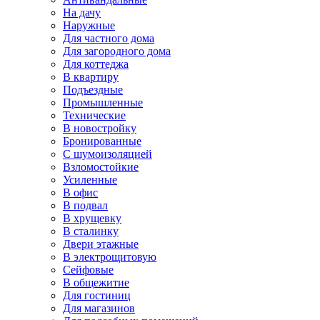
На дачу
Наружные
Для частного дома
Для загородного дома
Для коттеджа
В квартиру
Подъездные
Промышленные
Технические
В новостройку
Бронированные
С шумоизоляцией
Взломостойкие
Усиленные
В офис
В подвал
В хрущевку
В сталинку
Двери этажные
В электрощитовую
Сейфовые
В общежитие
Для гостиниц
Для магазинов