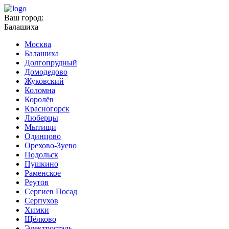
Ваш город:
Балашиха
Москва
Балашиха
Долгопрудный
Домодедово
Жуковский
Коломна
Королёв
Красногорск
Люберцы
Мытищи
Одинцово
Орехово-Зуево
Подольск
Пушкино
Раменское
Реутов
Сергиев Посад
Серпухов
Химки
Щёлково
Электросталь