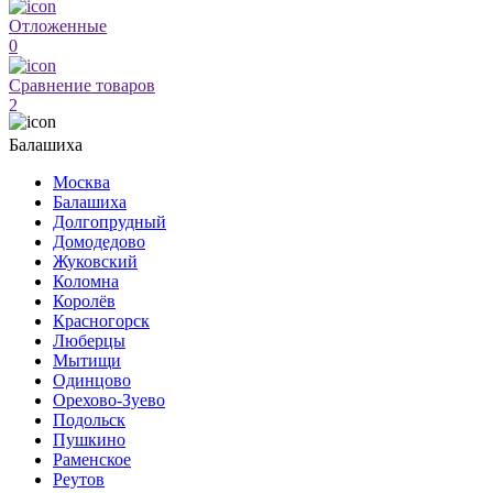
Отложенные
0
Сравнение товаров
2
Балашиха
Москва
Балашиха
Долгопрудный
Домодедово
Жуковский
Коломна
Королёв
Красногорск
Люберцы
Мытищи
Одинцово
Орехово-Зуево
Подольск
Пушкино
Раменское
Реутов