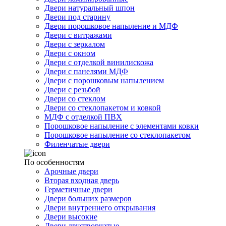
Двери натуральный шпон
Двери под старину
Двери порошковое напыление и МДФ
Двери с витражами
Двери с зеркалом
Двери с окном
Двери с отделкой винилискожа
Двери с панелями МДФ
Двери с порошковым напылением
Двери с резьбой
Двери со стеклом
Двери со стеклопакетом и ковкой
МДФ с отделкой ПВХ
Порошковое напыление с элементами ковки
Порошковое напыление со стеклопакетом
Филенчатые двери
По особенностям
Арочные двери
Вторая входная дверь
Герметичные двери
Двери больших размеров
Двери внутреннего открывания
Двери высокие
Двери двустворчатые