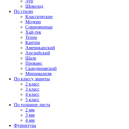
Дуб
Шоколад
По стилю
Классические
Модерн
Современные
Хай-тек
Техно
Кантри
Американский
Английский
Шале
Прованс
Скандинавский
Минимализм
По классу защиты
2 класс
3 класс
4 класс
5 класс
По толщине листа
2 мм
3 мм
4 мм
Фурнитура