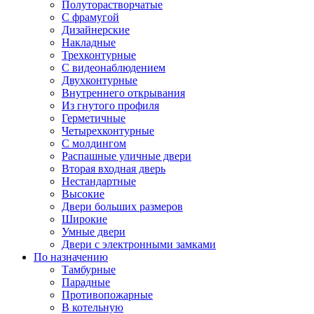
Полуторастворчатые
С фрамугой
Дизайнерские
Накладные
Трехконтурные
С видеонаблюдением
Двухконтурные
Внутреннего открывания
Из гнутого профиля
Герметичные
Четырехконтурные
С молдингом
Распашные уличные двери
Вторая входная дверь
Нестандартные
Высокие
Двери больших размеров
Широкие
Умные двери
Двери с электронными замками
По назначению
Тамбурные
Парадные
Противопожарные
В котельную