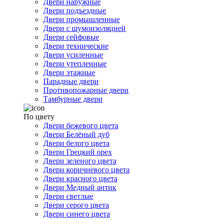
Двери наружные
Двери подъездные
Двери промышленные
Двери с шумоизоляцией
Двери сейфовые
Двери технические
Двери усиленные
Двери утепленные
Двери этажные
Парадные двери
Противопожарные двери
Тамбурные двери
По цвету
Двери бежевого цвета
Двери Белёный дуб
Двери белого цвета
Двери Грецкий орех
Двери зеленого цвета
Двери коричневого цвета
Двери красного цвета
Двери Медный антик
Двери светлые
Двери серого цвета
Двери синего цвета