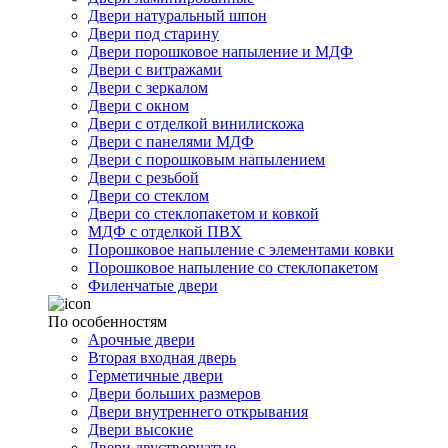
Двери натуральный шпон
Двери под старину
Двери порошковое напыление и МДФ
Двери с витражами
Двери с зеркалом
Двери с окном
Двери с отделкой винилискожа
Двери с панелями МДФ
Двери с порошковым напылением
Двери с резьбой
Двери со стеклом
Двери со стеклопакетом и ковкой
МДФ с отделкой ПВХ
Порошковое напыление с элементами ковки
Порошковое напыление со стеклопакетом
Филенчатые двери
По особенностям
Арочные двери
Вторая входная дверь
Герметичные двери
Двери больших размеров
Двери внутреннего открывания
Двери высокие
Двери двустворчатые