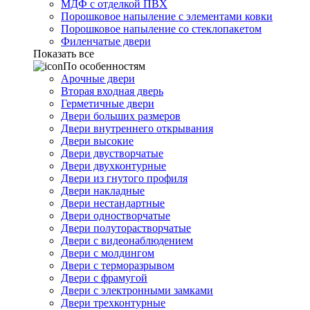
МДФ с отделкой ПВХ
Порошковое напыление с элементами ковки
Порошковое напыление со стеклопакетом
Филенчатые двери
Показать все
По особенностям
Арочные двери
Вторая входная дверь
Герметичные двери
Двери больших размеров
Двери внутреннего открывания
Двери высокие
Двери двустворчатые
Двери двухконтурные
Двери из гнутого профиля
Двери накладные
Двери нестандартные
Двери одностворчатые
Двери полуторастворчатые
Двери с видеонаблюдением
Двери с молдингом
Двери с терморазрывом
Двери с фрамугой
Двери с электронными замками
Двери трехконтурные