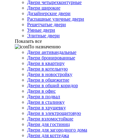
Двери четырехконтурные
Двери широкие
Дизайнерские двери
Распашные уличные двери
Решетчатые двери
Умные двери
Элитные двери
Показать все
По назначению
Двери антивандальные
Двери бронированные
Двери в квартиру
Двери в котельную
Двери в новостройку
Двери в общежитие
Двери в общий коридор
Двери в офис
Двери в подвал
Двери в сталинку
Двери в хрущевку
Двери в электрощитовую
Двери взломостойкие
Двери для гостиниц
Двери для загородного дома
Двери для коттеджа