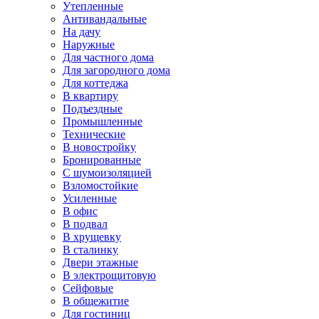
Утепленные
Антивандальные
На дачу
Наружные
Для частного дома
Для загородного дома
Для коттеджа
В квартиру
Подъездные
Промышленные
Технические
В новостройку
Бронированные
С шумоизоляцией
Взломостойкие
Усиленные
В офис
В подвал
В хрущевку
В сталинку
Двери этажные
В электрощитовую
Сейфовые
В общежитие
Для гостиниц