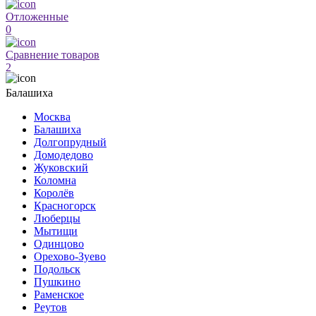
Отложенные
0
Сравнение товаров
2
Балашиха
Москва
Балашиха
Долгопрудный
Домодедово
Жуковский
Коломна
Королёв
Красногорск
Люберцы
Мытищи
Одинцово
Орехово-Зуево
Подольск
Пушкино
Раменское
Реутов