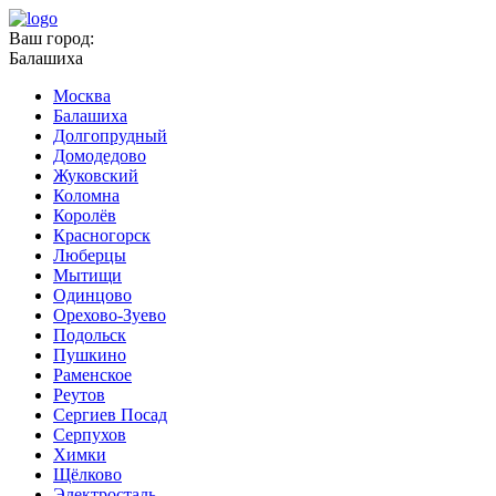
Ваш город:
Балашиха
Москва
Балашиха
Долгопрудный
Домодедово
Жуковский
Коломна
Королёв
Красногорск
Люберцы
Мытищи
Одинцово
Орехово-Зуево
Подольск
Пушкино
Раменское
Реутов
Сергиев Посад
Серпухов
Химки
Щёлково
Электросталь