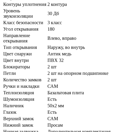
Контуры уплотнения
2 контура
Уровень
30 Дб
звукоизоляции
Класс безопасности
3 класс
Угол открывания
180
Направление
Влево, вправо
открывания
Тип открывания
Наружу, во внутрь
Цвет снаружи
Антик медь
Цвет внутри
ПВХ 32
Блокираторы
2 шт
Петли
2 шт на опорном подшипнике
Количество замков
2 шт
Ручки и накладки
САМ
Теплоизоляция
Базальтовая плита
Шумоизоляция
Есть
Наличник
50х2 мм
Глазок
Есть
Верхний замок
САМ
Нижний замок
Просам
Ночная задвижка
Дополнительная комплектация