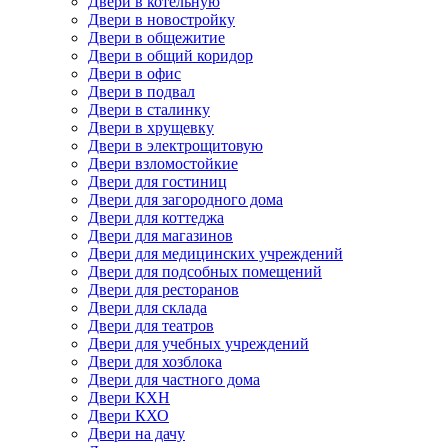
Двери в котельную
Двери в новостройку
Двери в общежитие
Двери в общий коридор
Двери в офис
Двери в подвал
Двери в сталинку
Двери в хрущевку
Двери в электрощитовую
Двери взломостойкие
Двери для гостиниц
Двери для загородного дома
Двери для коттеджа
Двери для магазинов
Двери для медицинских учреждений
Двери для подсобных помещений
Двери для ресторанов
Двери для склада
Двери для театров
Двери для учебных учреждений
Двери для хозблока
Двери для частного дома
Двери КХН
Двери КХО
Двери на дачу