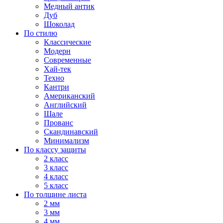
Медный антик
Дуб
Шоколад
По стилю
Классические
Модерн
Современные
Хай-тек
Техно
Кантри
Американский
Английский
Шале
Прованс
Скандинавский
Минимализм
По классу защиты
2 класс
3 класс
4 класс
5 класс
По толщине листа
2 мм
3 мм
4 мм