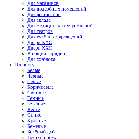
Для магазинов
Для подсобных помещений
Для ресторанов
Для склада
Для медицинских учреждений
Для театров
Для учебных учреждений
Двери КХО
Двери КХН
В общий коридор
Для хозблока
По цвету
Белые
Черные
Серые
Коричневые
Светлые
Темные
Зеленые
Венге
Синие
Красные
Бежевые
Белёный дуб
Грецкий орех