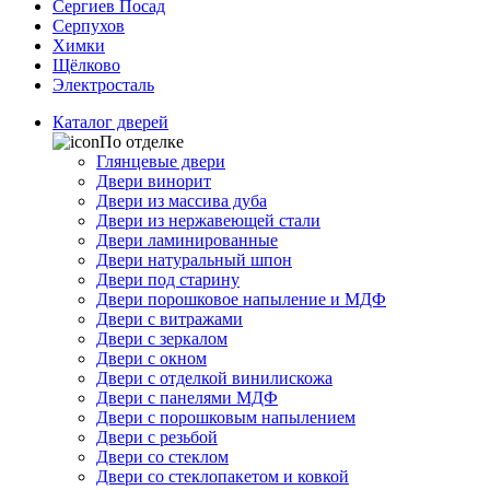
Сергиев Посад
Серпухов
Химки
Щёлково
Электросталь
Каталог дверей
По отделке
Глянцевые двери
Двери винорит
Двери из массива дуба
Двери из нержавеющей стали
Двери ламинированные
Двери натуральный шпон
Двери под старину
Двери порошковое напыление и МДФ
Двери с витражами
Двери с зеркалом
Двери с окном
Двери с отделкой винилискожа
Двери с панелями МДФ
Двери с порошковым напылением
Двери с резьбой
Двери со стеклом
Двери со стеклопакетом и ковкой