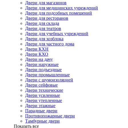
Двери для магазинов
Двери для медицинских учреждений
Двери для подсобных помещений
Двери для ресторанов
Двери для склада
Двери для театров
Двери для учебных учреждений
Двери для хозблока
Двери для частного дома
Двери КХН
Двери КХО
Двери на дачу
Двери наружные
Двери подъездные
Двери промышленные
Двери с шумоизоляцией
Двери сейфовые
Двери технические
Двери усиленные
Двери утепленные
Двери этажные
Парадные двери
Противопожарные двери
Тамбурные двери
Показать все