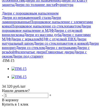
особенностям
Двери по назначению
Двери по классу
защиты
Двери по толщине листа
Фурнитура
-
Двери с порошковым напылением
Двери из нержавеющей стали
Двери
ламинированные
Порошковое напыление с элементами
ковки
Порошковое напыление со стеклопакетом
Двери
порошковое напыление и МДФ
Двери с отделкой
винилискожа
Двери из массива дуба
Двери с панелями
МДФ
Двери с зеркалом
МДФ с отделкой ПВХ
Двери
натуральный шпон
Двери со стеклопакетом и ковкой
Двери
винорит
Двери со стеклом
Двери с витражами
Двери с
резьбой
Филенчатые двери
Глянцевые двери
Двери с
окном
Двери под старину
-
ПМ-15
34 320
руб.
/шт
Нашли дешевле?
-
+
В корзину
Купить в 1 клик