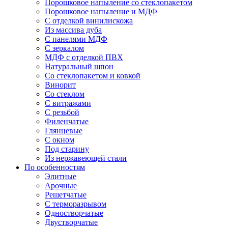
Порошковое напыление со стеклопакетом
Порошковое напыление и МДФ
С отделкой винилискожа
Из массива дуба
С панелями МДФ
С зеркалом
МДФ с отделкой ПВХ
Натуральный шпон
Со стеклопакетом и ковкой
Винорит
Со стеклом
С витражами
С резьбой
Филенчатые
Глянцевые
С окном
Под старину
Из нержавеющей стали
По особенностям
Элитные
Арочные
Решетчатые
С терморазрывом
Одностворчатые
Двустворчатые