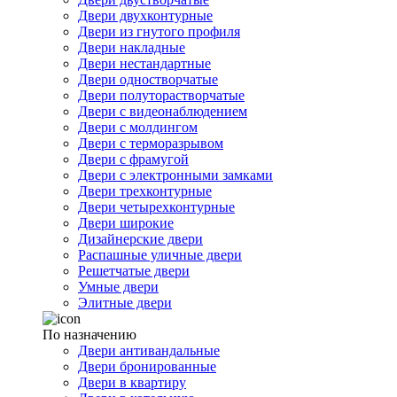
Двери двухконтурные
Двери из гнутого профиля
Двери накладные
Двери нестандартные
Двери одностворчатые
Двери полуторастворчатые
Двери с видеонаблюдением
Двери с молдингом
Двери с терморазрывом
Двери с фрамугой
Двери с электронными замками
Двери трехконтурные
Двери четырехконтурные
Двери широкие
Дизайнерские двери
Распашные уличные двери
Решетчатые двери
Умные двери
Элитные двери
По назначению
Двери антивандальные
Двери бронированные
Двери в квартиру