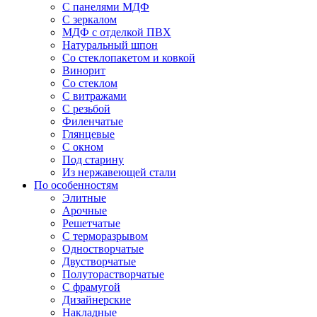
С панелями МДФ
С зеркалом
МДФ с отделкой ПВХ
Натуральный шпон
Со стеклопакетом и ковкой
Винорит
Со стеклом
С витражами
С резьбой
Филенчатые
Глянцевые
С окном
Под старину
Из нержавеющей стали
По особенностям
Элитные
Арочные
Решетчатые
С терморазрывом
Одностворчатые
Двустворчатые
Полуторастворчатые
С фрамугой
Дизайнерские
Накладные