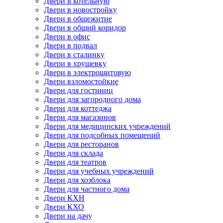
Двери в котельную
Двери в новостройку
Двери в общежитие
Двери в общий коридор
Двери в офис
Двери в подвал
Двери в сталинку
Двери в хрущевку
Двери в электрощитовую
Двери взломостойкие
Двери для гостиниц
Двери для загородного дома
Двери для коттеджа
Двери для магазинов
Двери для медицинских учреждений
Двери для подсобных помещений
Двери для ресторанов
Двери для склада
Двери для театров
Двери для учебных учреждений
Двери для хозблока
Двери для частного дома
Двери КХН
Двери КХО
Двери на дачу