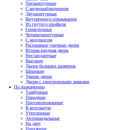
Трехконтурные
С видеонаблюдением
Двухконтурные
Внутреннего открывания
Из гнутого профиля
Герметичные
Четырехконтурные
С молдингом
Распашные уличные двери
Вторая входная дверь
Нестандартные
Высокие
Двери больших размеров
Широкие
Умные двери
Двери с электронными замками
По назначению
Тамбурные
Парадные
Противопожарные
В котельную
Утепленные
Антивандальные
На дачу
Наружные