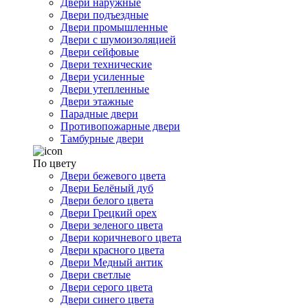
Двери наружные
Двери подъездные
Двери промышленные
Двери с шумоизоляцией
Двери сейфовые
Двери технические
Двери усиленные
Двери утепленные
Двери этажные
Парадные двери
Противопожарные двери
Тамбурные двери
По цвету
Двери бежевого цвета
Двери Белёный дуб
Двери белого цвета
Двери Грецкий орех
Двери зеленого цвета
Двери коричневого цвета
Двери красного цвета
Двери Медный антик
Двери светлые
Двери серого цвета
Двери синего цвета