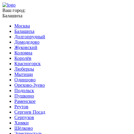
Ваш город:
Балашиха
Москва
Балашиха
Долгопрудный
Домодедово
Жуковский
Коломна
Королёв
Красногорск
Люберцы
Мытищи
Одинцово
Орехово-Зуево
Подольск
Пушкино
Раменское
Реутов
Сергиев Посад
Серпухов
Химки
Щёлково
Электросталь