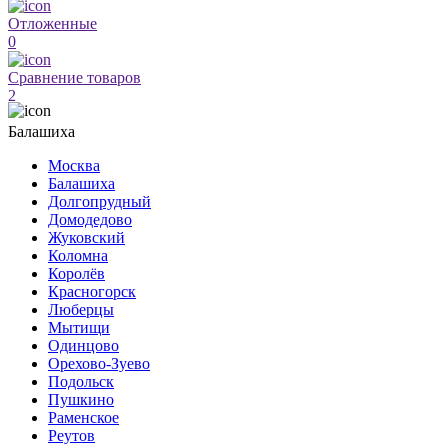
Отложенные
0
Сравнение товаров
2
Балашиха
Москва
Балашиха
Долгопрудный
Домодедово
Жуковский
Коломна
Королёв
Красногорск
Люберцы
Мытищи
Одинцово
Орехово-Зуево
Подольск
Пушкино
Раменское
Реутов