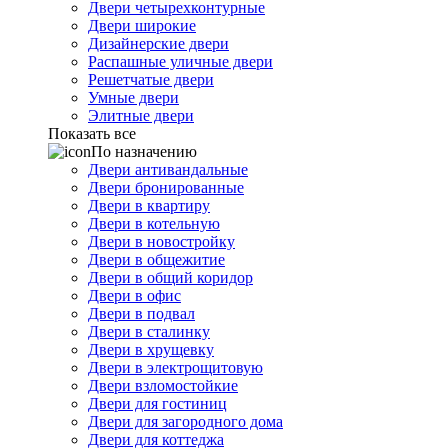
Двери четырехконтурные
Двери широкие
Дизайнерские двери
Распашные уличные двери
Решетчатые двери
Умные двери
Элитные двери
Показать все
По назначению
Двери антивандальные
Двери бронированные
Двери в квартиру
Двери в котельную
Двери в новостройку
Двери в общежитие
Двери в общий коридор
Двери в офис
Двери в подвал
Двери в сталинку
Двери в хрущевку
Двери в электрощитовую
Двери взломостойкие
Двери для гостиниц
Двери для загородного дома
Двери для коттеджа