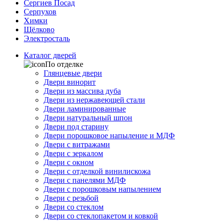
Сергиев Посад
Серпухов
Химки
Щёлково
Электросталь
Каталог дверей
По отделке
Глянцевые двери
Двери винорит
Двери из массива дуба
Двери из нержавеющей стали
Двери ламинированные
Двери натуральный шпон
Двери под старину
Двери порошковое напыление и МДФ
Двери с витражами
Двери с зеркалом
Двери с окном
Двери с отделкой винилискожа
Двери с панелями МДФ
Двери с порошковым напылением
Двери с резьбой
Двери со стеклом
Двери со стеклопакетом и ковкой