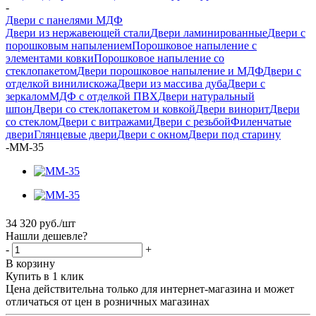
-
Двери с панелями МДФ
Двери из нержавеющей стали
Двери ламинированные
Двери с
порошковым напылением
Порошковое напыление с
элементами ковки
Порошковое напыление со
стеклопакетом
Двери порошковое напыление и МДФ
Двери с
отделкой винилискожа
Двери из массива дуба
Двери с
зеркалом
МДФ с отделкой ПВХ
Двери натуральный
шпон
Двери со стеклопакетом и ковкой
Двери винорит
Двери
со стеклом
Двери с витражами
Двери с резьбой
Филенчатые
двери
Глянцевые двери
Двери с окном
Двери под старину
-
ММ-35
34 320
руб.
/шт
Нашли дешевле?
-
+
В корзину
Купить в 1 клик
Цена действительна только для интернет-магазина и может
отличаться от цен в розничных магазинах