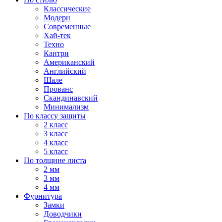
Классические
Модерн
Современные
Хай-тек
Техно
Кантри
Американский
Английский
Шале
Прованс
Скандинавский
Минимализм
По классу защиты
2 класс
3 класс
4 класс
5 класс
По толщине листа
2 мм
3 мм
4 мм
Фурнитура
Замки
Доводчики