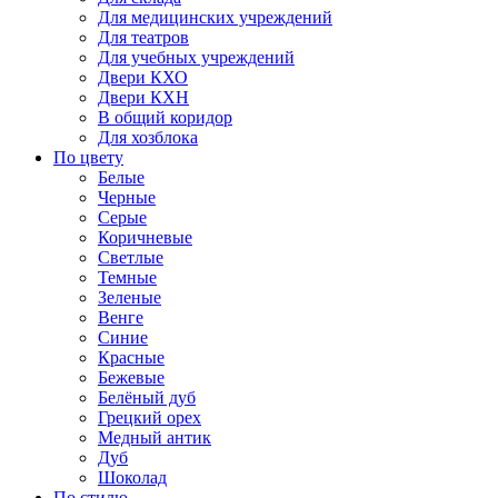
Для медицинских учреждений
Для театров
Для учебных учреждений
Двери КХО
Двери КХН
В общий коридор
Для хозблока
По цвету
Белые
Черные
Серые
Коричневые
Светлые
Темные
Зеленые
Венге
Синие
Красные
Бежевые
Белёный дуб
Грецкий орех
Медный антик
Дуб
Шоколад
По стилю