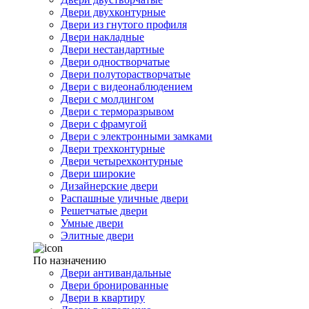
Двери двухконтурные
Двери из гнутого профиля
Двери накладные
Двери нестандартные
Двери одностворчатые
Двери полуторастворчатые
Двери с видеонаблюдением
Двери с молдингом
Двери с терморазрывом
Двери с фрамугой
Двери с электронными замками
Двери трехконтурные
Двери четырехконтурные
Двери широкие
Дизайнерские двери
Распашные уличные двери
Решетчатые двери
Умные двери
Элитные двери
По назначению
Двери антивандальные
Двери бронированные
Двери в квартиру