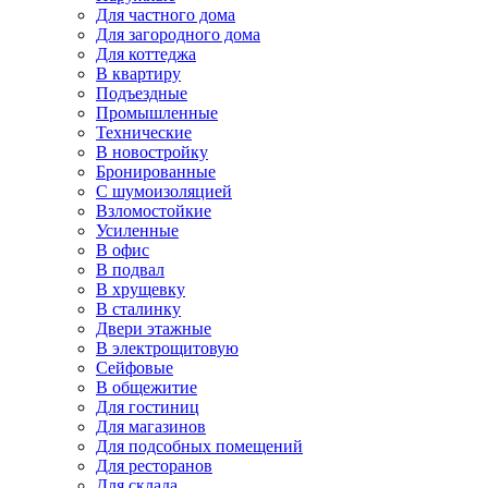
Для частного дома
Для загородного дома
Для коттеджа
В квартиру
Подъездные
Промышленные
Технические
В новостройку
Бронированные
С шумоизоляцией
Взломостойкие
Усиленные
В офис
В подвал
В хрущевку
В сталинку
Двери этажные
В электрощитовую
Сейфовые
В общежитие
Для гостиниц
Для магазинов
Для подсобных помещений
Для ресторанов
Для склада