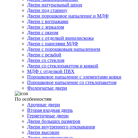
Двери натуральный шпон
Двери под старину
Двери порошковое напыление и МДФ
Двери с витражами
Двери с зеркалом
Двери с окном
Двери с отделкой винилискожа
Двери с панелями МДФ
Двери с порошковым напылением
Двери с резьбой
Двери со стеклом
Двери со стеклопакетом и ковкой
МДФ с отделкой ПВХ
Порошковое напыление с элементами ковки
Порошковое напыление со стеклопакетом
Филенчатые двери
По особенностям
Арочные двери
Вторая входная дверь
Герметичные двери
Двери больших размеров
Двери внутреннего открывания
Двери высокие
Двери двустворчатые