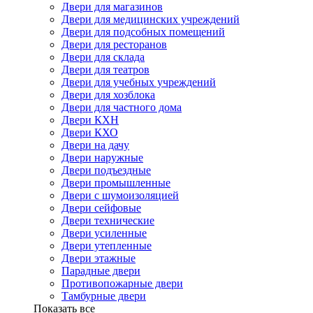
Двери для магазинов
Двери для медицинских учреждений
Двери для подсобных помещений
Двери для ресторанов
Двери для склада
Двери для театров
Двери для учебных учреждений
Двери для хозблока
Двери для частного дома
Двери КХН
Двери КХО
Двери на дачу
Двери наружные
Двери подъездные
Двери промышленные
Двери с шумоизоляцией
Двери сейфовые
Двери технические
Двери усиленные
Двери утепленные
Двери этажные
Парадные двери
Противопожарные двери
Тамбурные двери
Показать все