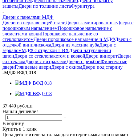
особенностям
Двери по назначению
Двери по классу
защиты
Двери по толщине листа
Фурнитура
-
Двери с панелями МДФ
Двери из нержавеющей стали
Двери ламинированные
Двери с
порошковым напылением
Порошковое напыление с
элементами ковки
Порошковое напыление со
стеклопакетом
Двери порошковое напыление и МДФ
Двери с
отделкой винилискожа
Двери из массива дуба
Двери с
зеркалом
МДФ с отделкой ПВХ
Двери натуральный
шпон
Двери со стеклопакетом и ковкой
Двери винорит
Двери
со стеклом
Двери с витражами
Двери с резьбой
Филенчатые
двери
Глянцевые двери
Двери с окном
Двери под старину
-
МДФ ВФД 018
37 440
руб.
/шт
Нашли дешевле?
-
+
В корзину
Купить в 1 клик
Цена действительна только для интернет-магазина и может