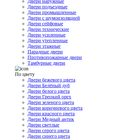
Двери наружные
Двери подъездные
Двери промышленные
Двери с шумоизоляцией
Двери сейфовые
Двери технические
Двери усиленные
Двери утепленные
Двери этажные
Парадные двери
Противопожарные двери
Тамбурные двери
По цвету
Двери бежевого цвета
Двери Белёный дуб
Двери белого цвета
Двери Грецкий орех
Двери зеленого цвета
Двери коричневого цвета
Двери красного цвета
Двери Медный антик
Двери светлые
Двери серого цвета
Двери синего цвета