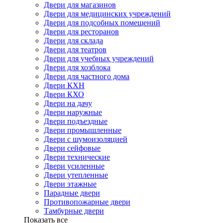
Двери для магазинов
Двери для медицинских учреждений
Двери для подсобных помещений
Двери для ресторанов
Двери для склада
Двери для театров
Двери для учебных учреждений
Двери для хозблока
Двери для частного дома
Двери КХН
Двери КХО
Двери на дачу
Двери наружные
Двери подъездные
Двери промышленные
Двери с шумоизоляцией
Двери сейфовые
Двери технические
Двери усиленные
Двери утепленные
Двери этажные
Парадные двери
Противопожарные двери
Тамбурные двери
Показать все