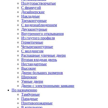
Полуторастворчатые
С фрамугой
Дизайнерские
Накладные
Трехконтурные
С видеонаблюдением
Двухконтурные
Внутреннего открывания
Из гнутого профиля
Герметичные
Четырехконтурные
С молдингом
Распашные уличные двери
Вторая входная дверь
Нестандартные
Высокие
Двери больших размеров
Широкие
Умные двери
Двери с электронными замками
По назначению
Тамбурные
Парадные
Противопожарные
В котельную