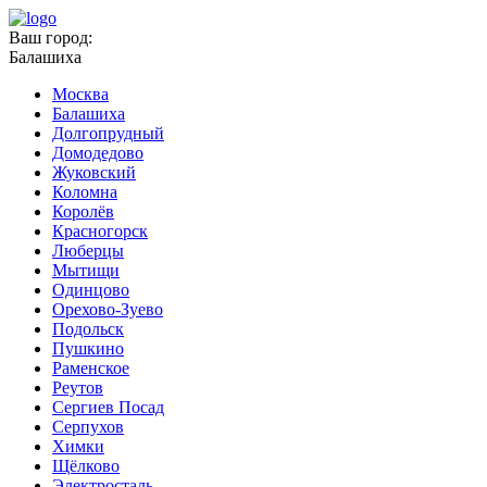
Ваш город:
Балашиха
Москва
Балашиха
Долгопрудный
Домодедово
Жуковский
Коломна
Королёв
Красногорск
Люберцы
Мытищи
Одинцово
Орехово-Зуево
Подольск
Пушкино
Раменское
Реутов
Сергиев Посад
Серпухов
Химки
Щёлково
Электросталь