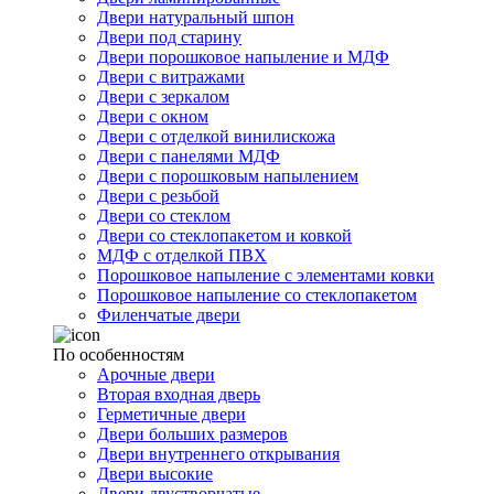
Двери натуральный шпон
Двери под старину
Двери порошковое напыление и МДФ
Двери с витражами
Двери с зеркалом
Двери с окном
Двери с отделкой винилискожа
Двери с панелями МДФ
Двери с порошковым напылением
Двери с резьбой
Двери со стеклом
Двери со стеклопакетом и ковкой
МДФ с отделкой ПВХ
Порошковое напыление с элементами ковки
Порошковое напыление со стеклопакетом
Филенчатые двери
По особенностям
Арочные двери
Вторая входная дверь
Герметичные двери
Двери больших размеров
Двери внутреннего открывания
Двери высокие
Двери двустворчатые