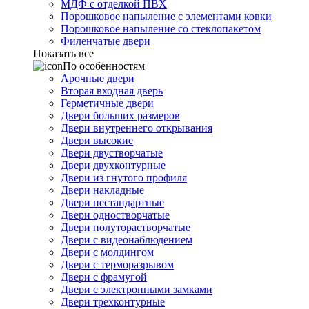
МДФ с отделкой ПВХ
Порошковое напыление с элементами ковки
Порошковое напыление со стеклопакетом
Филенчатые двери
Показать все
По особенностям
Арочные двери
Вторая входная дверь
Герметичные двери
Двери больших размеров
Двери внутреннего открывания
Двери высокие
Двери двустворчатые
Двери двухконтурные
Двери из гнутого профиля
Двери накладные
Двери нестандартные
Двери одностворчатые
Двери полуторастворчатые
Двери с видеонаблюдением
Двери с молдингом
Двери с терморазрывом
Двери с фрамугой
Двери с электронными замками
Двери трехконтурные