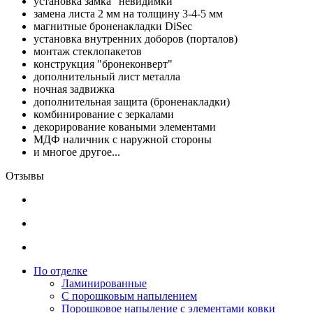
установка замка "невидимки"
замена листа 2 мм на толщину 3-4-5 мм
магнитные броненакладки DiSec
установка внутренних доборов (порталов)
монтаж стеклопакетов
конструкция "бронеконверт"
дополнительный лист металла
ночная задвижка
дополнительная защита (броненакладки)
комбинирование с зеркалами
декорирование коваными элементами
МДФ наличник с наружной стороны
и многое другое...
Отзывы
По отделке
Ламинированные
С порошковым напылением
Порошковое напыление с элементами ковки