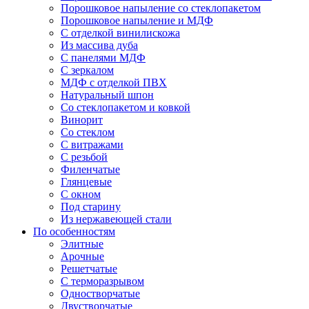
Порошковое напыление со стеклопакетом
Порошковое напыление и МДФ
С отделкой винилискожа
Из массива дуба
С панелями МДФ
С зеркалом
МДФ с отделкой ПВХ
Натуральный шпон
Со стеклопакетом и ковкой
Винорит
Со стеклом
С витражами
С резьбой
Филенчатые
Глянцевые
С окном
Под старину
Из нержавеющей стали
По особенностям
Элитные
Арочные
Решетчатые
С терморазрывом
Одностворчатые
Двустворчатые