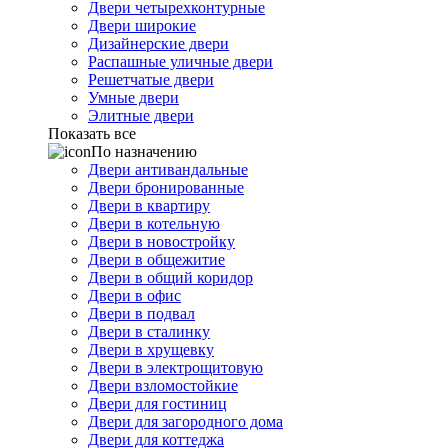
Двери четырехконтурные
Двери широкие
Дизайнерские двери
Распашные уличные двери
Решетчатые двери
Умные двери
Элитные двери
Показать все
По назначению
Двери антивандальные
Двери бронированные
Двери в квартиру
Двери в котельную
Двери в новостройку
Двери в общежитие
Двери в общий коридор
Двери в офис
Двери в подвал
Двери в сталинку
Двери в хрущевку
Двери в электрощитовую
Двери взломостойкие
Двери для гостиниц
Двери для загородного дома
Двери для коттеджа