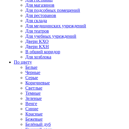
Для магазинов
Для подсобных помещений
Для ресторанов
Для склада
Для медицинских учреждений
Для театров
Для учебных учреждений
Двери КХО
Двери КХН
В общий коридор
Для хозблока
По цвету
Белые
Черные
Серые
Коричневые
Светлые
Темные
Зеленые
Венге
Синие
Красные
Бежевые
Белёный дуб