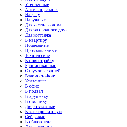
Утепленные
Антивандальные
На дачу
Наружные
Для частного дома
Для загородного дома
Для коттеджа
В квартиру
Подъездные
Промышленные
Технические
В новостройку
Бронированные
С шумоизоляцией
Взломостойкие
Усиленные
В офис
В подвал
В хрущевку
В сталинку
Двери этажные
В электрощитовую
Сейфовые
В общежитие
Для гостиниц