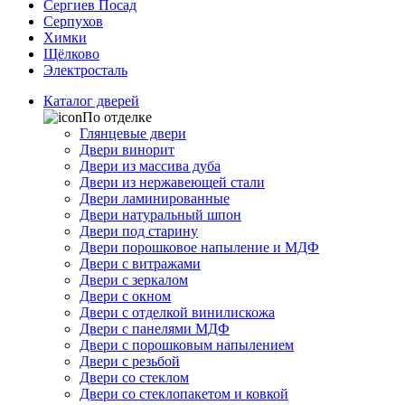
Сергиев Посад
Серпухов
Химки
Щёлково
Электросталь
Каталог дверей
По отделке
Глянцевые двери
Двери винорит
Двери из массива дуба
Двери из нержавеющей стали
Двери ламинированные
Двери натуральный шпон
Двери под старину
Двери порошковое напыление и МДФ
Двери с витражами
Двери с зеркалом
Двери с окном
Двери с отделкой винилискожа
Двери с панелями МДФ
Двери с порошковым напылением
Двери с резьбой
Двери со стеклом
Двери со стеклопакетом и ковкой