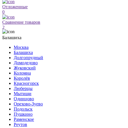
Отложенные
0
Сравнение товаров
2
Балашиха
Москва
Балашиха
Долгопрудный
Домодедово
Жуковский
Коломна
Королёв
Красногорск
Люберцы
Мытищи
Одинцово
Орехово-Зуево
Подольск
Пушкино
Раменское
Реутов