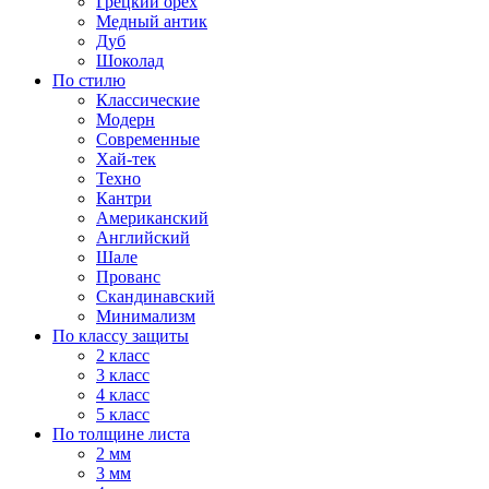
Грецкий орех
Медный антик
Дуб
Шоколад
По стилю
Классические
Модерн
Современные
Хай-тек
Техно
Кантри
Американский
Английский
Шале
Прованс
Скандинавский
Минимализм
По классу защиты
2 класс
3 класс
4 класс
5 класс
По толщине листа
2 мм
3 мм