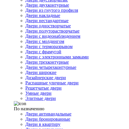
Двери двухконтурные
Двери из гнутого профиля
Двери накладные
Двери нестандартные
Двери одностворчатые
Двери полуторастворчатые
Двери с видеонаблюдением
Двери с молдингом
Двери с терморазрывом
Двери с фрамугой
Двери с электронными замками
Двери трехконтурные
Двери четырехконтурные
Двери широкие
Дизайнерские двери
Распашные уличные двери
Решетчатые двери
Умные двери
Элитные двери
По назначению
Двери антивандальные
Двери бронированные
Двери в квартиру