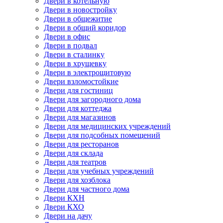
Двери в котельную
Двери в новостройку
Двери в общежитие
Двери в общий коридор
Двери в офис
Двери в подвал
Двери в сталинку
Двери в хрущевку
Двери в электрощитовую
Двери взломостойкие
Двери для гостиниц
Двери для загородного дома
Двери для коттеджа
Двери для магазинов
Двери для медицинских учреждений
Двери для подсобных помещений
Двери для ресторанов
Двери для склада
Двери для театров
Двери для учебных учреждений
Двери для хозблока
Двери для частного дома
Двери КХН
Двери КХО
Двери на дачу