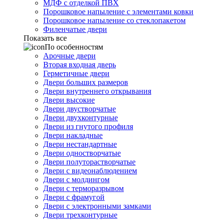
МДФ с отделкой ПВХ
Порошковое напыление с элементами ковки
Порошковое напыление со стеклопакетом
Филенчатые двери
Показать все
По особенностям
Арочные двери
Вторая входная дверь
Герметичные двери
Двери больших размеров
Двери внутреннего открывания
Двери высокие
Двери двустворчатые
Двери двухконтурные
Двери из гнутого профиля
Двери накладные
Двери нестандартные
Двери одностворчатые
Двери полуторастворчатые
Двери с видеонаблюдением
Двери с молдингом
Двери с терморазрывом
Двери с фрамугой
Двери с электронными замками
Двери трехконтурные