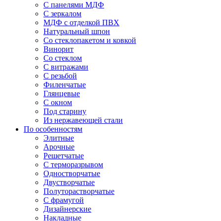
С панелями МДФ
С зеркалом
МДФ с отделкой ПВХ
Натуральный шпон
Со стеклопакетом и ковкой
Винорит
Со стеклом
С витражами
С резьбой
Филенчатые
Глянцевые
С окном
Под старину
Из нержавеющей стали
По особенностям
Элитные
Арочные
Решетчатые
С терморазрывом
Одностворчатые
Двустворчатые
Полуторастворчатые
С фрамугой
Дизайнерские
Накладные