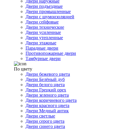
Двери наружные
Двери подъездные
Двери промышленные
Двери с шумоизоляцией
Двери сейфовые
Двери технические
Двери усиленные
Двери утепленные
Двери этажные
Парадные двери
Противопожарные двери
Тамбурные двери
По цвету
Двери бежевого цвета
Двери Белёный дуб
Двери белого цвета
Двери Грецкий орех
Двери зеленого цвета
Двери коричневого цвета
Двери красного цвета
Двери Медный антик
Двери светлые
Двери серого цвета
Двери синего цвета