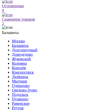
Отложенные
0
Сравнение товаров
2
Балашиха
Москва
Балашиха
Долгопрудный
Домодедово
Жуковский
Коломна
Королёв
Красногорск
Люберцы
Мытищи
Одинцово
Орехово-Зуево
Подольск
Пушкино
Раменское
Реутов