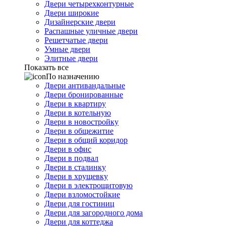
Двери четырехконтурные
Двери широкие
Дизайнерские двери
Распашные уличные двери
Решетчатые двери
Умные двери
Элитные двери
Показать все
По назначению
Двери антивандальные
Двери бронированные
Двери в квартиру
Двери в котельную
Двери в новостройку
Двери в общежитие
Двери в общий коридор
Двери в офис
Двери в подвал
Двери в сталинку
Двери в хрущевку
Двери в электрощитовую
Двери взломостойкие
Двери для гостиниц
Двери для загородного дома
Двери для коттеджа