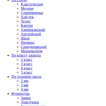
Классические
Модерн
Современные
Хай-тек
Техно
Кантри
Американский
Английский
Шале
Прованс
Скандинавский
Минимализм
По классу защиты
2 класс
3 класс
4 класс
5 класс
По толщине листа
2 мм
3 мм
4 мм
Фурнитура
Замки
Доводчики