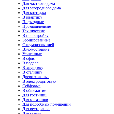
Для частного дома
Для загородного дома
Для коттеджа
В квартиру
Подъездные
Промышленные
Технические
В новостройку
Бронированные
С шумоизоляцией
Взломостойкие
Усиленные
В офис
В подвал
В хрущевку
В сталинку
Двери этажные
В электрощитовую
Сейфовые
В общежитие
Для гостиниц
Для магазинов
Для подсобных помещений
Для ресторанов
Для склада