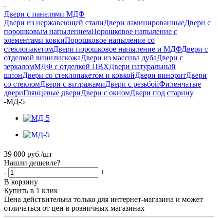
-
Двери с панелями МДФ
Двери из нержавеющей стали
Двери ламинированные
Двери с
порошковым напылением
Порошковое напыление с
элементами ковки
Порошковое напыление со
стеклопакетом
Двери порошковое напыление и МДФ
Двери с
отделкой винилискожа
Двери из массива дуба
Двери с
зеркалом
МДФ с отделкой ПВХ
Двери натуральный
шпон
Двери со стеклопакетом и ковкой
Двери винорит
Двери
со стеклом
Двери с витражами
Двери с резьбой
Филенчатые
двери
Глянцевые двери
Двери с окном
Двери под старину
-
МД-5
39 000
руб.
/шт
Нашли дешевле?
-
+
В корзину
Купить в 1 клик
Цена действительна только для интернет-магазина и может
отличаться от цен в розничных магазинах