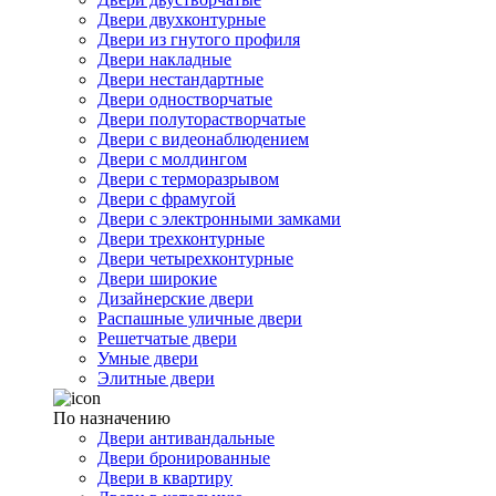
Двери двухконтурные
Двери из гнутого профиля
Двери накладные
Двери нестандартные
Двери одностворчатые
Двери полуторастворчатые
Двери с видеонаблюдением
Двери с молдингом
Двери с терморазрывом
Двери с фрамугой
Двери с электронными замками
Двери трехконтурные
Двери четырехконтурные
Двери широкие
Дизайнерские двери
Распашные уличные двери
Решетчатые двери
Умные двери
Элитные двери
По назначению
Двери антивандальные
Двери бронированные
Двери в квартиру