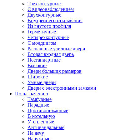
Трехконтурные
С видеонаблюдением
Двухконтурные
Внутреннего открывания
Из гнутого профиля
Герметичные
Четырехконтурные
С молдингом
Распашные уличные двери
Вторая входная дверь
Нестандартные
Высокие
Двери больших размеров
Широкие
Умные двери
Двери с электронными замками
По назначению
Тамбурные
Парадные
Противопожарные
В котельную
Утепленные
Антивандальные
На дачу
Наружные