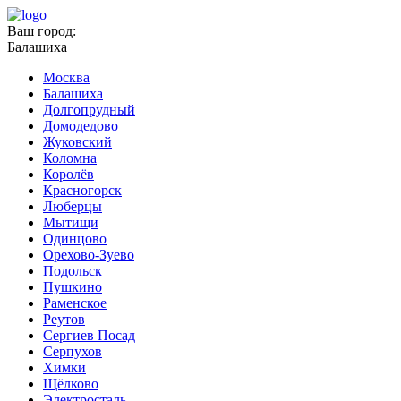
Ваш город:
Балашиха
Москва
Балашиха
Долгопрудный
Домодедово
Жуковский
Коломна
Королёв
Красногорск
Люберцы
Мытищи
Одинцово
Орехово-Зуево
Подольск
Пушкино
Раменское
Реутов
Сергиев Посад
Серпухов
Химки
Щёлково
Электросталь