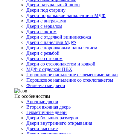
Двери натуральный шпон
Двери под старину
Двери порошковое напыление и МДФ
Двери с витражами
Двери с зеркалом
Двери с окном
Двери с отделкой винилискожа
Двери с панелями МДФ
Двери с порошковым напылением
Двери с резьбой
Двери со стеклом
Двери со стеклопакетом и ковкой
МДФ с отделкой ПВХ
Порошковое напыление с элементами ковки
Порошковое напыление со стеклопакетом
Филенчатые двери
По особенностям
Арочные двери
Вторая входная дверь
Герметичные двери
Двери больших размеров
Двери внутреннего открывания
Двери высокие
Двери двустворчатые