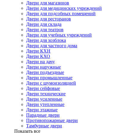
Двери для магазинов
Двери для медицинских учреждений
Двери для подсобных помещений
Двери для ресторанов
Двери для склада
Двери для театров
Двери для учебных учреждений
Двери для хозблока
Двери для частного дома
Двери КХН
Двери КХО
Двери на дачу
Двери наружные
Двери подъездные
Двери промышленные
Двери с шумоизоляцией
Двери сейфовые
Двери технические
Двери усиленные
Двери утепленные
Двери этажные
Парадные двери
Противопожарные двери
Тамбурные двери
Показать все