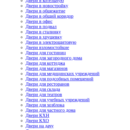
Двери в котельную
Двери в новостройку
Двери в общежитие
Двери в общий коридор
Двери в офис
Двери в подвал
Двери в сталинку
Двери в хрущевку
Двери в электрощитовую
Двери взломостойкие
Двери для гостиниц
Двери для загородного дома
Двери для коттеджа
Двери для магазинов
Двери для медицинских учреждений
Двери для подсобных помещений
Двери для ресторанов
Двери для склада
Двери для театров
Двери для учебных учреждений
Двери для хозблока
Двери для частного дома
Двери КХН
Двери КХО
Двери на дачу