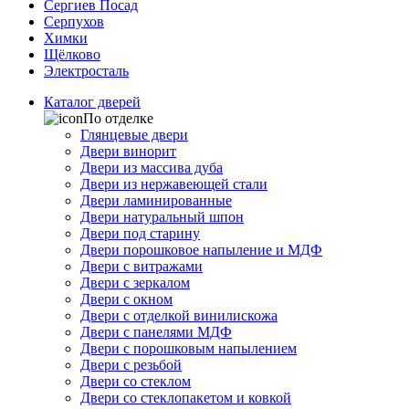
Сергиев Посад
Серпухов
Химки
Щёлково
Электросталь
Каталог дверей
По отделке
Глянцевые двери
Двери винорит
Двери из массива дуба
Двери из нержавеющей стали
Двери ламинированные
Двери натуральный шпон
Двери под старину
Двери порошковое напыление и МДФ
Двери с витражами
Двери с зеркалом
Двери с окном
Двери с отделкой винилискожа
Двери с панелями МДФ
Двери с порошковым напылением
Двери с резьбой
Двери со стеклом
Двери со стеклопакетом и ковкой