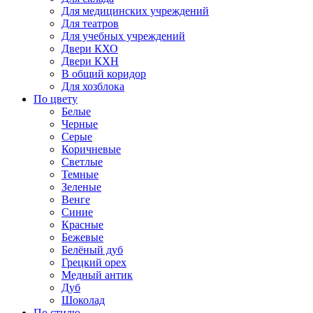
Для медицинских учреждений
Для театров
Для учебных учреждений
Двери КХО
Двери КХН
В общий коридор
Для хозблока
По цвету
Белые
Черные
Серые
Коричневые
Светлые
Темные
Зеленые
Венге
Синие
Красные
Бежевые
Белёный дуб
Грецкий орех
Медный антик
Дуб
Шоколад
По стилю