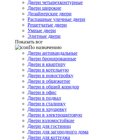
Двери четырехконтурные
Двери широкие
Дизайнерские двери
Распашные уличные двери
Решетчатые двери
Умные двери
Элитные двери
Показать все
По назначению
Двери антивандальные
Двери бронированные
Двери в квартиру
Двери в котельную
Двери в новостройку
Двери в общежитие
Двери в общий коридор
Двери в офис
Двери в подвал
Двери в сталинку
Двери в хрущевку
Двери в электрощитовую
Двери взломостойкие
Двери для гостиниц
Двери для загородного дома
Двери для коттеджа