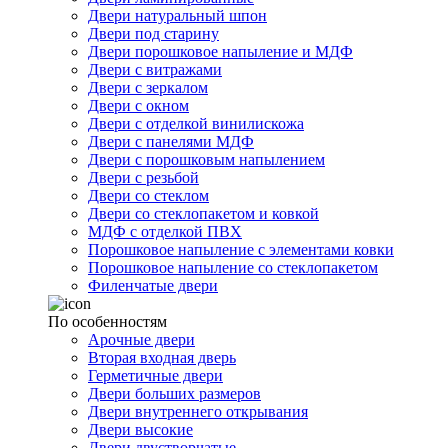
Двери натуральный шпон
Двери под старину
Двери порошковое напыление и МДФ
Двери с витражами
Двери с зеркалом
Двери с окном
Двери с отделкой винилискожа
Двери с панелями МДФ
Двери с порошковым напылением
Двери с резьбой
Двери со стеклом
Двери со стеклопакетом и ковкой
МДФ с отделкой ПВХ
Порошковое напыление с элементами ковки
Порошковое напыление со стеклопакетом
Филенчатые двери
По особенностям
Арочные двери
Вторая входная дверь
Герметичные двери
Двери больших размеров
Двери внутреннего открывания
Двери высокие
Двери двустворчатые