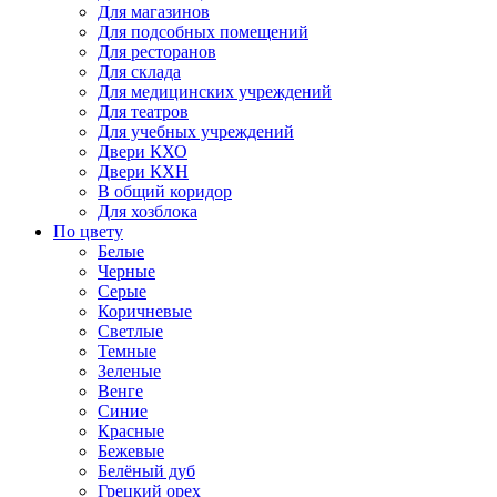
Для магазинов
Для подсобных помещений
Для ресторанов
Для склада
Для медицинских учреждений
Для театров
Для учебных учреждений
Двери КХО
Двери КХН
В общий коридор
Для хозблока
По цвету
Белые
Черные
Серые
Коричневые
Светлые
Темные
Зеленые
Венге
Синие
Красные
Бежевые
Белёный дуб
Грецкий орех