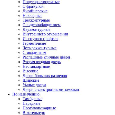
Полуторастворчатые
С фрамугой
Дизайнерские
Накладные
Трехконтурные
С видеонаблюдением
Двухконтурные
Внутреннего открывания
Из гнутого профиля
Герметичные
Четырехконтурные
С молдингом
Распашные уличные двери
Вторая входная дверь
Нестандартные
Высокие
Двери больших размеров
Широкие
Умные двери
Двери с электронными замками
По назначению
Тамбурные
Парадные
Противопожарные
В котельную