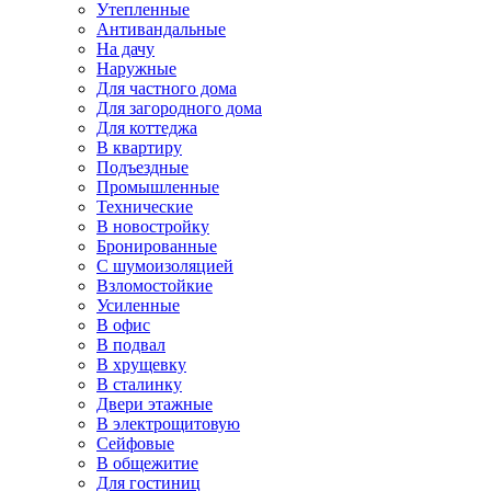
Утепленные
Антивандальные
На дачу
Наружные
Для частного дома
Для загородного дома
Для коттеджа
В квартиру
Подъездные
Промышленные
Технические
В новостройку
Бронированные
С шумоизоляцией
Взломостойкие
Усиленные
В офис
В подвал
В хрущевку
В сталинку
Двери этажные
В электрощитовую
Сейфовые
В общежитие
Для гостиниц