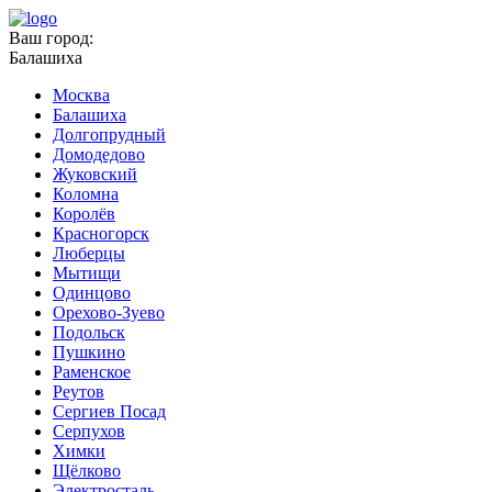
Ваш город:
Балашиха
Москва
Балашиха
Долгопрудный
Домодедово
Жуковский
Коломна
Королёв
Красногорск
Люберцы
Мытищи
Одинцово
Орехово-Зуево
Подольск
Пушкино
Раменское
Реутов
Сергиев Посад
Серпухов
Химки
Щёлково
Электросталь