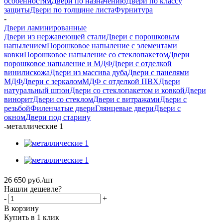
особенностям
Двери по назначению
Двери по классу
защиты
Двери по толщине листа
Фурнитура
-
Двери ламинированные
Двери из нержавеющей стали
Двери с порошковым
напылением
Порошковое напыление с элементами
ковки
Порошковое напыление со стеклопакетом
Двери
порошковое напыление и МДФ
Двери с отделкой
винилискожа
Двери из массива дуба
Двери с панелями
МДФ
Двери с зеркалом
МДФ с отделкой ПВХ
Двери
натуральный шпон
Двери со стеклопакетом и ковкой
Двери
винорит
Двери со стеклом
Двери с витражами
Двери с
резьбой
Филенчатые двери
Глянцевые двери
Двери с
окном
Двери под старину
-
металлические 1
26 650
руб.
/шт
Нашли дешевле?
-
+
В корзину
Купить в 1 клик