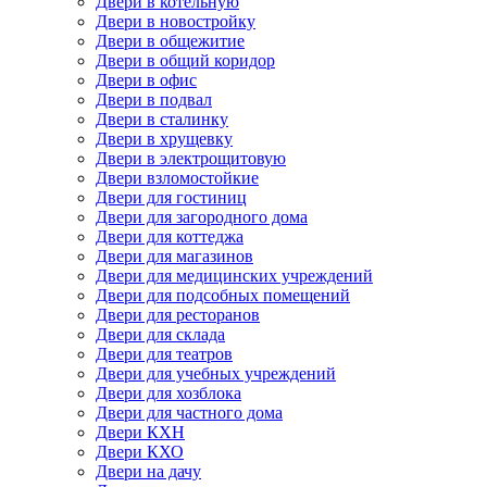
Двери в котельную
Двери в новостройку
Двери в общежитие
Двери в общий коридор
Двери в офис
Двери в подвал
Двери в сталинку
Двери в хрущевку
Двери в электрощитовую
Двери взломостойкие
Двери для гостиниц
Двери для загородного дома
Двери для коттеджа
Двери для магазинов
Двери для медицинских учреждений
Двери для подсобных помещений
Двери для ресторанов
Двери для склада
Двери для театров
Двери для учебных учреждений
Двери для хозблока
Двери для частного дома
Двери КХН
Двери КХО
Двери на дачу