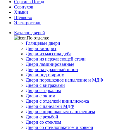
Сергиев Посад
Серпухов
Химки
Щёлково
Электросталь
Каталог дверей
По отделке
Глянцевые двери
Двери винорит
Двери из массива дуба
Двери из нержавеющей стали
Двери ламинированные
Двери натуральный шпон
Двери под старину
Двери порошковое напыление и МДФ
Двери с витражами
Двери с зеркалом
Двери с окном
Двери с отделкой винилискожа
Двери с панелями МДФ
Двери с порошковым напылением
Двери с резьбой
Двери со стеклом
Двери со стеклопакетом и ковкой