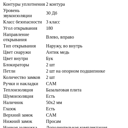
Контуры уплотнения
2 контура
Уровень
30 Дб
звукоизоляции
Класс безопасности
3 класс
Угол открывания
180
Направление
Влево, вправо
открывания
Тип открывания
Наружу, во внутрь
Цвет снаружи
Антик медь
Цвет внутри
Бук
Блокираторы
2 шт
Петли
2 шт на опорном подшипнике
Количество замков
2 шт
Ручки и накладки
САМ
Теплоизоляция
Базальтовая плита
Шумоизоляция
Есть
Наличник
50х2 мм
Глазок
Есть
Верхний замок
САМ
Нижний замок
Просам
Ночная задвижка
Дополнительная комплектация