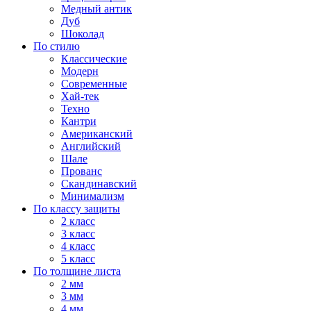
Медный антик
Дуб
Шоколад
По стилю
Классические
Модерн
Современные
Хай-тек
Техно
Кантри
Американский
Английский
Шале
Прованс
Скандинавский
Минимализм
По классу защиты
2 класс
3 класс
4 класс
5 класс
По толщине листа
2 мм
3 мм
4 мм