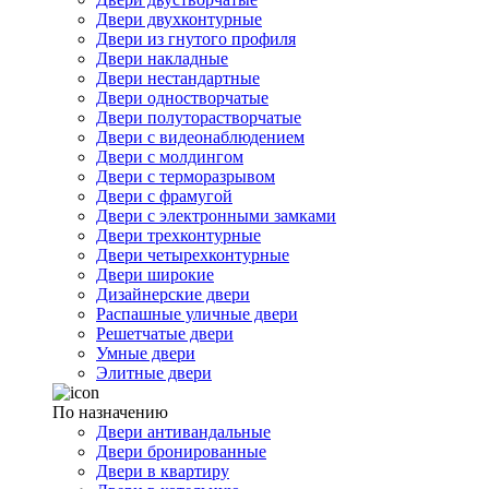
Двери двухконтурные
Двери из гнутого профиля
Двери накладные
Двери нестандартные
Двери одностворчатые
Двери полуторастворчатые
Двери с видеонаблюдением
Двери с молдингом
Двери с терморазрывом
Двери с фрамугой
Двери с электронными замками
Двери трехконтурные
Двери четырехконтурные
Двери широкие
Дизайнерские двери
Распашные уличные двери
Решетчатые двери
Умные двери
Элитные двери
По назначению
Двери антивандальные
Двери бронированные
Двери в квартиру