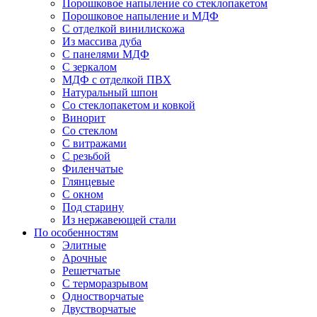
Порошковое напыление со стеклопакетом
Порошковое напыление и МДФ
С отделкой винилискожа
Из массива дуба
С панелями МДФ
С зеркалом
МДФ с отделкой ПВХ
Натуральный шпон
Со стеклопакетом и ковкой
Винорит
Со стеклом
С витражами
С резьбой
Филенчатые
Глянцевые
С окном
Под старину
Из нержавеющей стали
По особенностям
Элитные
Арочные
Решетчатые
С терморазрывом
Одностворчатые
Двустворчатые