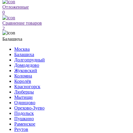
Отложенные
0
Сравнение товаров
2
Балашиха
Москва
Балашиха
Долгопрудный
Домодедово
Жуковский
Коломна
Королёв
Красногорск
Люберцы
Мытищи
Одинцово
Орехово-Зуево
Подольск
Пушкино
Раменское
Реутов