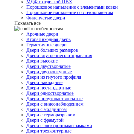
МДФ с отделкой ПВХ
Порошковое напыление с элементами ковки
Порошковое напыление со стеклопакетом
Филенчатые двери
Показать все
По особенностям
Арочные двери
Вторая входная дверь
Герметичные двери
Двери больших размеров
Двери внутреннего открывания
Двери высокие
Двери двустворчатые
Двери двухконтурные
Двери из гнутого профиля
Двери накладные
Двери нестандартные
Двери одностворчатые
Двери полуторастворчатые
Двери с видеонаблюдением
Двери с молдингом
Двери с терморазрывом
Двери с фрамугой
Двери с электронными замками
Двери трехконтурные