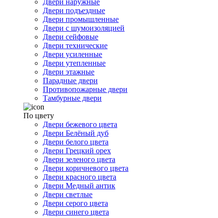
Двери наружные
Двери подъездные
Двери промышленные
Двери с шумоизоляцией
Двери сейфовые
Двери технические
Двери усиленные
Двери утепленные
Двери этажные
Парадные двери
Противопожарные двери
Тамбурные двери
По цвету
Двери бежевого цвета
Двери Белёный дуб
Двери белого цвета
Двери Грецкий орех
Двери зеленого цвета
Двери коричневого цвета
Двери красного цвета
Двери Медный антик
Двери светлые
Двери серого цвета
Двери синего цвета