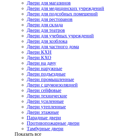
Двери для магазинов
Двери для медицинских учреждений
Двери для подсобных помещений
Двери для ресторанов
Двери для склада
Двери для театров
Двери для учебных учреждений
Двери для хозблока
Двери для частного дома
Двери КХН
Двери КХО
Двери на дачу
Двери наружные
Двери подъездные
Двери промышленные
Двери с шумоизоляцией
Двери сейфовые
Двери технические
Двери усиленные
Двери утепленные
Двери этажные
Парадные двери
Противопожарные двери
Тамбурные двери
Показать все