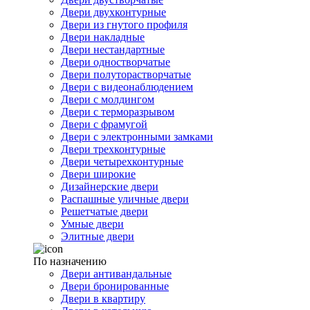
Двери двухконтурные
Двери из гнутого профиля
Двери накладные
Двери нестандартные
Двери одностворчатые
Двери полуторастворчатые
Двери с видеонаблюдением
Двери с молдингом
Двери с терморазрывом
Двери с фрамугой
Двери с электронными замками
Двери трехконтурные
Двери четырехконтурные
Двери широкие
Дизайнерские двери
Распашные уличные двери
Решетчатые двери
Умные двери
Элитные двери
По назначению
Двери антивандальные
Двери бронированные
Двери в квартиру