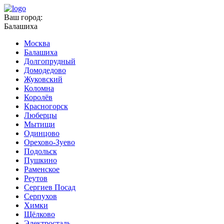
Ваш город:
Балашиха
Москва
Балашиха
Долгопрудный
Домодедово
Жуковский
Коломна
Королёв
Красногорск
Люберцы
Мытищи
Одинцово
Орехово-Зуево
Подольск
Пушкино
Раменское
Реутов
Сергиев Посад
Серпухов
Химки
Щёлково
Электросталь