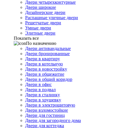
Двери четырехконтурные
Двери широкие
Дизайнерские двери
Распашные уличные двери
Решетчатые двери
Умные двери
Элитные двери
Показать все
По назначению
Двери антивандальные
Двери бронированные
Двери в квартиру
Двери в котельную
Двери в новостройку
Двери в общежитие
Двери в общий коридор
Двери в офис
Двери в подвал
Двери в сталинку
Двери в хрущевку
Двери в электрощитовую
Двери взломостойкие
Двери для гостиниц
Двери для загородного дома
Двери для коттеджа