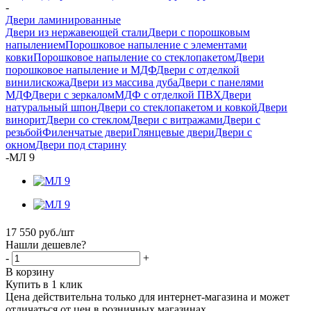
-
Двери ламинированные
Двери из нержавеющей стали
Двери с порошковым
напылением
Порошковое напыление с элементами
ковки
Порошковое напыление со стеклопакетом
Двери
порошковое напыление и МДФ
Двери с отделкой
винилискожа
Двери из массива дуба
Двери с панелями
МДФ
Двери с зеркалом
МДФ с отделкой ПВХ
Двери
натуральный шпон
Двери со стеклопакетом и ковкой
Двери
винорит
Двери со стеклом
Двери с витражами
Двери с
резьбой
Филенчатые двери
Глянцевые двери
Двери с
окном
Двери под старину
-
МЛ 9
17 550
руб.
/шт
Нашли дешевле?
-
+
В корзину
Купить в 1 клик
Цена действительна только для интернет-магазина и может
отличаться от цен в розничных магазинах