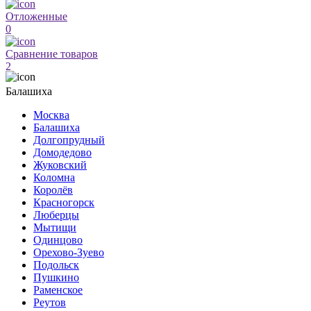
Отложенные
0
Сравнение товаров
2
Балашиха
Москва
Балашиха
Долгопрудный
Домодедово
Жуковский
Коломна
Королёв
Красногорск
Люберцы
Мытищи
Одинцово
Орехово-Зуево
Подольск
Пушкино
Раменское
Реутов