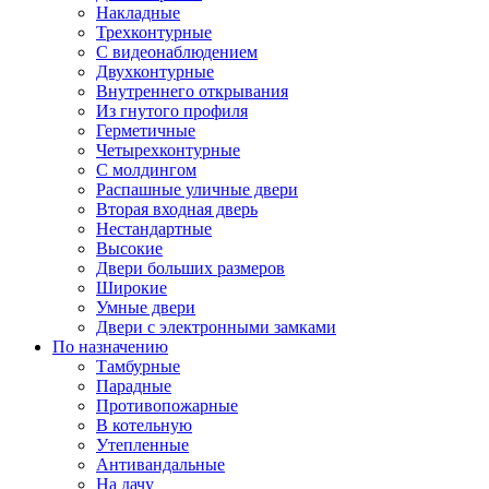
Накладные
Трехконтурные
С видеонаблюдением
Двухконтурные
Внутреннего открывания
Из гнутого профиля
Герметичные
Четырехконтурные
С молдингом
Распашные уличные двери
Вторая входная дверь
Нестандартные
Высокие
Двери больших размеров
Широкие
Умные двери
Двери с электронными замками
По назначению
Тамбурные
Парадные
Противопожарные
В котельную
Утепленные
Антивандальные
На дачу