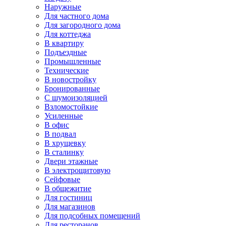
Наружные
Для частного дома
Для загородного дома
Для коттеджа
В квартиру
Подъездные
Промышленные
Технические
В новостройку
Бронированные
С шумоизоляцией
Взломостойкие
Усиленные
В офис
В подвал
В хрущевку
В сталинку
Двери этажные
В электрощитовую
Сейфовые
В общежитие
Для гостиниц
Для магазинов
Для подсобных помещений
Для ресторанов