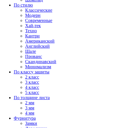
По стилю
Классические
Модерн
Современные
Хай-тек
Техно
Кантри
Американский
Английский
Шале
Прованс
Скандинавский
Минимализм
По классу защиты
2 класс
3 класс
4 класс
5 класс
По толщине листа
2 мм
3 мм
4 мм
Фурнитура
Замки