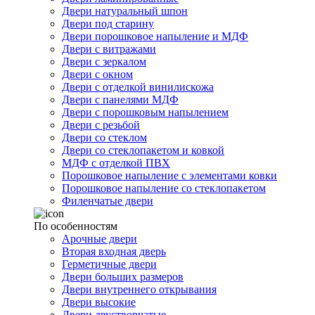
Двери натуральный шпон
Двери под старину
Двери порошковое напыление и МДФ
Двери с витражами
Двери с зеркалом
Двери с окном
Двери с отделкой винилискожа
Двери с панелями МДФ
Двери с порошковым напылением
Двери с резьбой
Двери со стеклом
Двери со стеклопакетом и ковкой
МДФ с отделкой ПВХ
Порошковое напыление с элементами ковки
Порошковое напыление со стеклопакетом
Филенчатые двери
По особенностям
Арочные двери
Вторая входная дверь
Герметичные двери
Двери больших размеров
Двери внутреннего открывания
Двери высокие
Двери двустворчатые