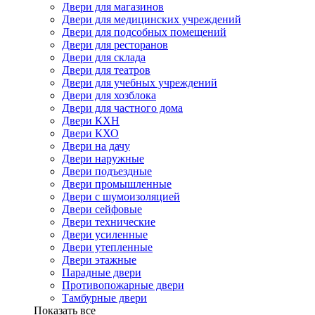
Двери для магазинов
Двери для медицинских учреждений
Двери для подсобных помещений
Двери для ресторанов
Двери для склада
Двери для театров
Двери для учебных учреждений
Двери для хозблока
Двери для частного дома
Двери КХН
Двери КХО
Двери на дачу
Двери наружные
Двери подъездные
Двери промышленные
Двери с шумоизоляцией
Двери сейфовые
Двери технические
Двери усиленные
Двери утепленные
Двери этажные
Парадные двери
Противопожарные двери
Тамбурные двери
Показать все