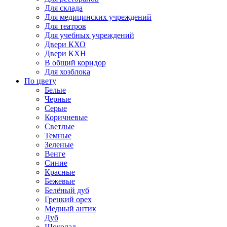
Для склада
Для медицинских учреждений
Для театров
Для учебных учреждений
Двери КХО
Двери КХН
В общий коридор
Для хозблока
По цвету
Белые
Черные
Серые
Коричневые
Светлые
Темные
Зеленые
Венге
Синие
Красные
Бежевые
Белёный дуб
Грецкий орех
Медный антик
Дуб
Шоколад