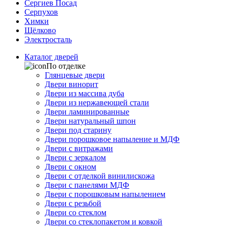
Сергиев Посад
Серпухов
Химки
Щёлково
Электросталь
Каталог дверей
По отделке
Глянцевые двери
Двери винорит
Двери из массива дуба
Двери из нержавеющей стали
Двери ламинированные
Двери натуральный шпон
Двери под старину
Двери порошковое напыление и МДФ
Двери с витражами
Двери с зеркалом
Двери с окном
Двери с отделкой винилискожа
Двери с панелями МДФ
Двери с порошковым напылением
Двери с резьбой
Двери со стеклом
Двери со стеклопакетом и ковкой