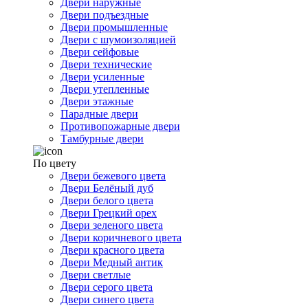
Двери наружные
Двери подъездные
Двери промышленные
Двери с шумоизоляцией
Двери сейфовые
Двери технические
Двери усиленные
Двери утепленные
Двери этажные
Парадные двери
Противопожарные двери
Тамбурные двери
По цвету
Двери бежевого цвета
Двери Белёный дуб
Двери белого цвета
Двери Грецкий орех
Двери зеленого цвета
Двери коричневого цвета
Двери красного цвета
Двери Медный антик
Двери светлые
Двери серого цвета
Двери синего цвета