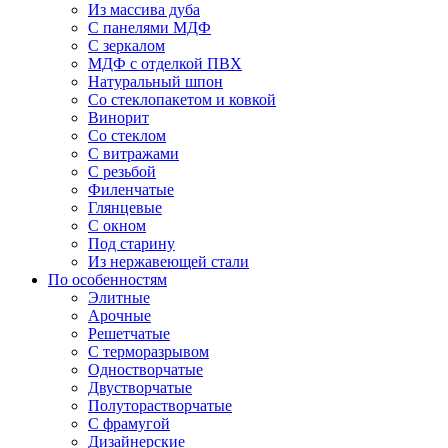
Из массива дуба
С панелями МДФ
С зеркалом
МДФ с отделкой ПВХ
Натуральный шпон
Со стеклопакетом и ковкой
Винорит
Со стеклом
С витражами
С резьбой
Филенчатые
Глянцевые
С окном
Под старину
Из нержавеющей стали
По особенностям
Элитные
Арочные
Решетчатые
С терморазрывом
Одностворчатые
Двустворчатые
Полуторастворчатые
С фрамугой
Дизайнерские