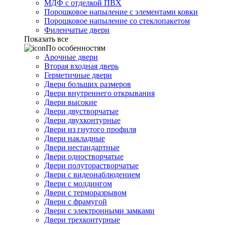
МДФ с отделкой ПВХ
Порошковое напыление с элементами ковки
Порошковое напыление со стеклопакетом
Филенчатые двери
Показать все
По особенностям
Арочные двери
Вторая входная дверь
Герметичные двери
Двери больших размеров
Двери внутреннего открывания
Двери высокие
Двери двустворчатые
Двери двухконтурные
Двери из гнутого профиля
Двери накладные
Двери нестандартные
Двери одностворчатые
Двери полуторастворчатые
Двери с видеонаблюдением
Двери с молдингом
Двери с терморазрывом
Двери с фрамугой
Двери с электронными замками
Двери трехконтурные