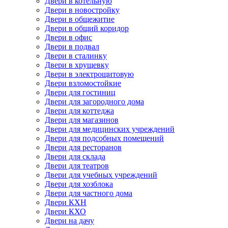
Двери в котельную
Двери в новостройку
Двери в общежитие
Двери в общий коридор
Двери в офис
Двери в подвал
Двери в сталинку
Двери в хрущевку
Двери в электрощитовую
Двери взломостойкие
Двери для гостиниц
Двери для загородного дома
Двери для коттеджа
Двери для магазинов
Двери для медицинских учреждений
Двери для подсобных помещений
Двери для ресторанов
Двери для склада
Двери для театров
Двери для учебных учреждений
Двери для хозблока
Двери для частного дома
Двери КХН
Двери КХО
Двери на дачу