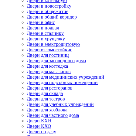
Двери в котельную
Двери в новостройку
Двери в общежитие
Двери в общий коридор
Двери в офис
Двери в подвал
Двери в сталинку
Двери в хрущевку
Двери в электрощитовую
Двери взломостойкие
Двери для гостиниц
Двери для загородного дома
Двери для коттеджа
Двери для магазинов
Двери для медицинских учреждений
Двери для подсобных помещений
Двери для ресторанов
Двери для склада
Двери для театров
Двери для учебных учреждений
Двери для хозблока
Двери для частного дома
Двери КХН
Двери КХО
Двери на дачу