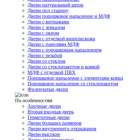
Двери натуральный шпон
Двери под старину
Двери порошковое напыление и МДФ
Двери с витражами
Двери с зеркалом
Двери с окном
Двери с отделкой винилискожа
Двери с панелями МДФ
Двери с порошковым напылением
Двери с резьбой
Двери со стеклом
Двери со стеклопакетом и ковкой
МДФ с отделкой ПВХ
Порошковое напыление с элементами ковки
Порошковое напыление со стеклопакетом
Филенчатые двери
По особенностям
Арочные двери
Вторая входная дверь
Герметичные двери
Двери больших размеров
Двери внутреннего открывания
Двери высокие
Двери двустворчатые