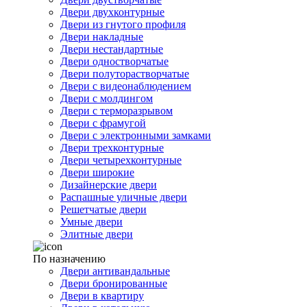
Двери двухконтурные
Двери из гнутого профиля
Двери накладные
Двери нестандартные
Двери одностворчатые
Двери полуторастворчатые
Двери с видеонаблюдением
Двери с молдингом
Двери с терморазрывом
Двери с фрамугой
Двери с электронными замками
Двери трехконтурные
Двери четырехконтурные
Двери широкие
Дизайнерские двери
Распашные уличные двери
Решетчатые двери
Умные двери
Элитные двери
По назначению
Двери антивандальные
Двери бронированные
Двери в квартиру