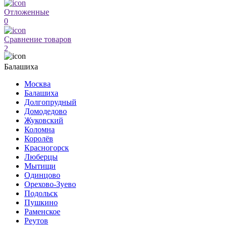
Отложенные
0
Сравнение товаров
2
Балашиха
Москва
Балашиха
Долгопрудный
Домодедово
Жуковский
Коломна
Королёв
Красногорск
Люберцы
Мытищи
Одинцово
Орехово-Зуево
Подольск
Пушкино
Раменское
Реутов