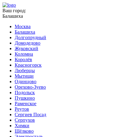
Ваш город:
Балашиха
Москва
Балашиха
Долгопрудный
Домодедово
Жуковский
Коломна
Королёв
Красногорск
Люберцы
Мытищи
Одинцово
Орехово-Зуево
Подольск
Пушкино
Раменское
Реутов
Сергиев Посад
Серпухов
Химки
Щёлково
Электросталь