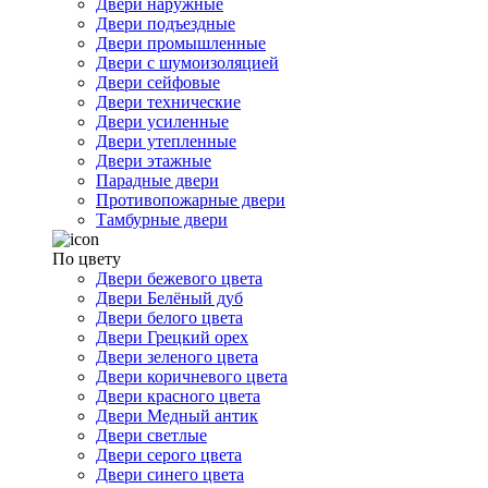
Двери наружные
Двери подъездные
Двери промышленные
Двери с шумоизоляцией
Двери сейфовые
Двери технические
Двери усиленные
Двери утепленные
Двери этажные
Парадные двери
Противопожарные двери
Тамбурные двери
По цвету
Двери бежевого цвета
Двери Белёный дуб
Двери белого цвета
Двери Грецкий орех
Двери зеленого цвета
Двери коричневого цвета
Двери красного цвета
Двери Медный антик
Двери светлые
Двери серого цвета
Двери синего цвета