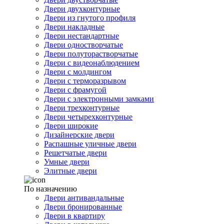
Двери двухконтурные
Двери из гнутого профиля
Двери накладные
Двери нестандартные
Двери одностворчатые
Двери полуторастворчатые
Двери с видеонаблюдением
Двери с молдингом
Двери с терморазрывом
Двери с фрамугой
Двери с электронными замками
Двери трехконтурные
Двери четырехконтурные
Двери широкие
Дизайнерские двери
Распашные уличные двери
Решетчатые двери
Умные двери
Элитные двери
По назначению
Двери антивандальные
Двери бронированные
Двери в квартиру