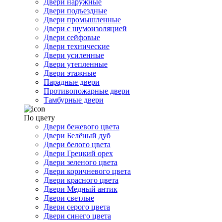
Двери наружные
Двери подъездные
Двери промышленные
Двери с шумоизоляцией
Двери сейфовые
Двери технические
Двери усиленные
Двери утепленные
Двери этажные
Парадные двери
Противопожарные двери
Тамбурные двери
По цвету
Двери бежевого цвета
Двери Белёный дуб
Двери белого цвета
Двери Грецкий орех
Двери зеленого цвета
Двери коричневого цвета
Двери красного цвета
Двери Медный антик
Двери светлые
Двери серого цвета
Двери синего цвета