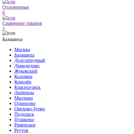
Отложенные
0
Сравнение товаров
2
Балашиха
Москва
Балашиха
Долгопрудный
Домодедово
Жуковский
Коломна
Королёв
Красногорск
Люберцы
Мытищи
Одинцово
Орехово-Зуево
Подольск
Пушкино
Раменское
Реутов