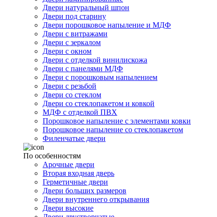
Двери натуральный шпон
Двери под старину
Двери порошковое напыление и МДФ
Двери с витражами
Двери с зеркалом
Двери с окном
Двери с отделкой винилискожа
Двери с панелями МДФ
Двери с порошковым напылением
Двери с резьбой
Двери со стеклом
Двери со стеклопакетом и ковкой
МДФ с отделкой ПВХ
Порошковое напыление с элементами ковки
Порошковое напыление со стеклопакетом
Филенчатые двери
По особенностям
Арочные двери
Вторая входная дверь
Герметичные двери
Двери больших размеров
Двери внутреннего открывания
Двери высокие
Двери двустворчатые