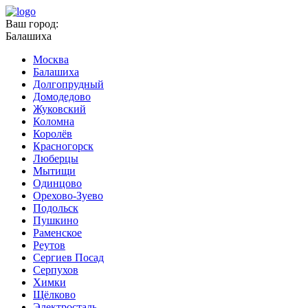
Ваш город:
Балашиха
Москва
Балашиха
Долгопрудный
Домодедово
Жуковский
Коломна
Королёв
Красногорск
Люберцы
Мытищи
Одинцово
Орехово-Зуево
Подольск
Пушкино
Раменское
Реутов
Сергиев Посад
Серпухов
Химки
Щёлково
Электросталь