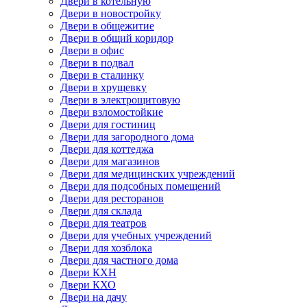
Двери в котельную
Двери в новостройку
Двери в общежитие
Двери в общий коридор
Двери в офис
Двери в подвал
Двери в сталинку
Двери в хрущевку
Двери в электрощитовую
Двери взломостойкие
Двери для гостиниц
Двери для загородного дома
Двери для коттеджа
Двери для магазинов
Двери для медицинских учреждений
Двери для подсобных помещений
Двери для ресторанов
Двери для склада
Двери для театров
Двери для учебных учреждений
Двери для хозблока
Двери для частного дома
Двери КХН
Двери КХО
Двери на дачу