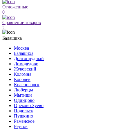
Отложенные
0
Сравнение товаров
2
Балашиха
Москва
Балашиха
Долгопрудный
Домодедово
Жуковский
Коломна
Королёв
Красногорск
Люберцы
Мытищи
Одинцово
Орехово-Зуево
Подольск
Пушкино
Раменское
Реутов