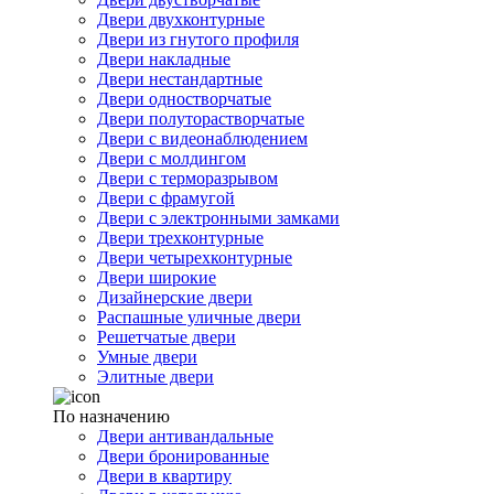
Двери двухконтурные
Двери из гнутого профиля
Двери накладные
Двери нестандартные
Двери одностворчатые
Двери полуторастворчатые
Двери с видеонаблюдением
Двери с молдингом
Двери с терморазрывом
Двери с фрамугой
Двери с электронными замками
Двери трехконтурные
Двери четырехконтурные
Двери широкие
Дизайнерские двери
Распашные уличные двери
Решетчатые двери
Умные двери
Элитные двери
По назначению
Двери антивандальные
Двери бронированные
Двери в квартиру