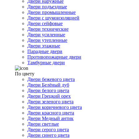
Двери наружные
Двери подъездные
Двери промышленные
Двери с шумоизоляцией
Двери сейфовые
Двери технические
Двери усиленные
Двери утепленные
Двери этажные
Парадные двери
Противопожарные двери
Тамбурные двери
По цвету
Двери бежевого цвета
Двери Белёный дуб
Двери белого цвета
Двери Грецкий орех
Двери зеленого цвета
Двери коричневого цвета
Двери красного цвета
Двери Медный антик
Двери светлые
Двери серого цвета
Двери синего цвета