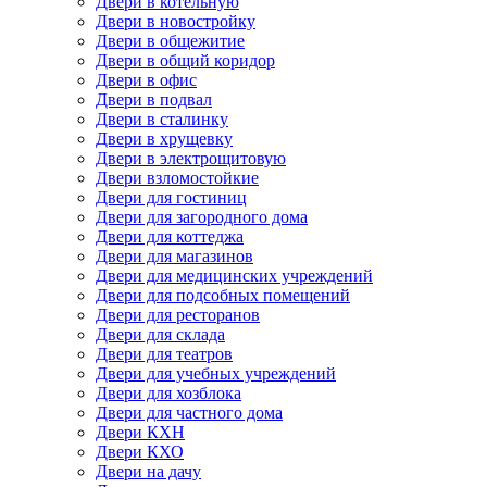
Двери в котельную
Двери в новостройку
Двери в общежитие
Двери в общий коридор
Двери в офис
Двери в подвал
Двери в сталинку
Двери в хрущевку
Двери в электрощитовую
Двери взломостойкие
Двери для гостиниц
Двери для загородного дома
Двери для коттеджа
Двери для магазинов
Двери для медицинских учреждений
Двери для подсобных помещений
Двери для ресторанов
Двери для склада
Двери для театров
Двери для учебных учреждений
Двери для хозблока
Двери для частного дома
Двери КХН
Двери КХО
Двери на дачу