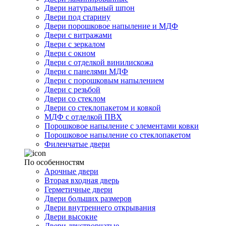
Двери натуральный шпон
Двери под старину
Двери порошковое напыление и МДФ
Двери с витражами
Двери с зеркалом
Двери с окном
Двери с отделкой винилискожа
Двери с панелями МДФ
Двери с порошковым напылением
Двери с резьбой
Двери со стеклом
Двери со стеклопакетом и ковкой
МДФ с отделкой ПВХ
Порошковое напыление с элементами ковки
Порошковое напыление со стеклопакетом
Филенчатые двери
По особенностям
Арочные двери
Вторая входная дверь
Герметичные двери
Двери больших размеров
Двери внутреннего открывания
Двери высокие
Двери двустворчатые