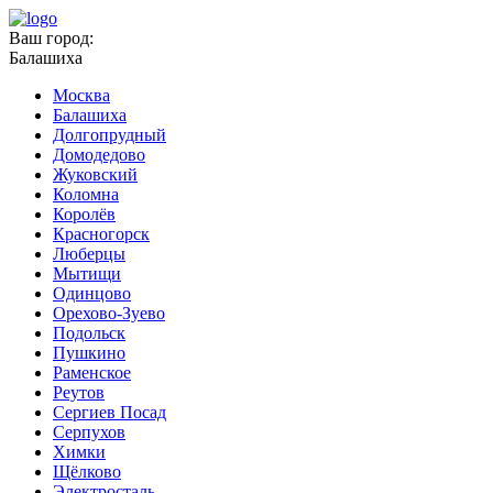
Ваш город:
Балашиха
Москва
Балашиха
Долгопрудный
Домодедово
Жуковский
Коломна
Королёв
Красногорск
Люберцы
Мытищи
Одинцово
Орехово-Зуево
Подольск
Пушкино
Раменское
Реутов
Сергиев Посад
Серпухов
Химки
Щёлково
Электросталь