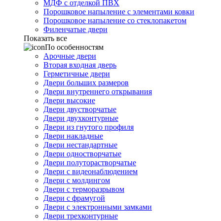
МДФ с отделкой ПВХ
Порошковое напыление с элементами ковки
Порошковое напыление со стеклопакетом
Филенчатые двери
Показать все
По особенностям
Арочные двери
Вторая входная дверь
Герметичные двери
Двери больших размеров
Двери внутреннего открывания
Двери высокие
Двери двустворчатые
Двери двухконтурные
Двери из гнутого профиля
Двери накладные
Двери нестандартные
Двери одностворчатые
Двери полуторастворчатые
Двери с видеонаблюдением
Двери с молдингом
Двери с терморазрывом
Двери с фрамугой
Двери с электронными замками
Двери трехконтурные