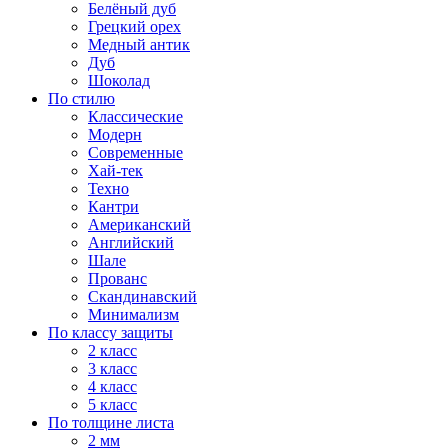
Белёный дуб
Грецкий орех
Медный антик
Дуб
Шоколад
По стилю
Классические
Модерн
Современные
Хай-тек
Техно
Кантри
Американский
Английский
Шале
Прованс
Скандинавский
Минимализм
По классу защиты
2 класс
3 класс
4 класс
5 класс
По толщине листа
2 мм