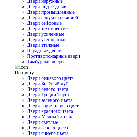
Двери наружные
Двери подъездные
Двери промышленные
Двери с шумоизоляцией
Двери сейфовые
Двери технические
Двери усиленные
Двери утепленные
Двери этажные
Парадные двери
Противопожарные двери
Тамбурные двери
По цвету
Двери бежевого цвета
Двери Белёный дуб
Двери белого цвета
Двери Грецкий орех
Двери зеленого цвета
Двери коричневого цвета
Двери красного цвета
Двери Медный антик
Двери светлые
Двери серого цвета
Двери синего цвета