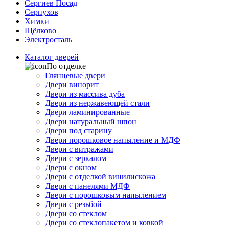
Сергиев Посад
Серпухов
Химки
Щёлково
Электросталь
Каталог дверей
По отделке
Глянцевые двери
Двери винорит
Двери из массива дуба
Двери из нержавеющей стали
Двери ламинированные
Двери натуральный шпон
Двери под старину
Двери порошковое напыление и МДФ
Двери с витражами
Двери с зеркалом
Двери с окном
Двери с отделкой винилискожа
Двери с панелями МДФ
Двери с порошковым напылением
Двери с резьбой
Двери со стеклом
Двери со стеклопакетом и ковкой