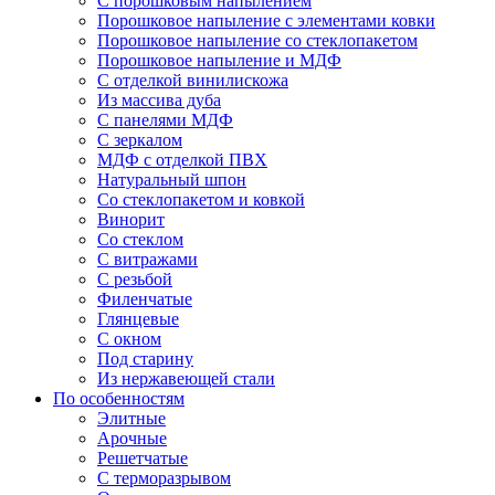
С порошковым напылением
Порошковое напыление с элементами ковки
Порошковое напыление со стеклопакетом
Порошковое напыление и МДФ
С отделкой винилискожа
Из массива дуба
С панелями МДФ
С зеркалом
МДФ с отделкой ПВХ
Натуральный шпон
Со стеклопакетом и ковкой
Винорит
Со стеклом
С витражами
С резьбой
Филенчатые
Глянцевые
С окном
Под старину
Из нержавеющей стали
По особенностям
Элитные
Арочные
Решетчатые
С терморазрывом