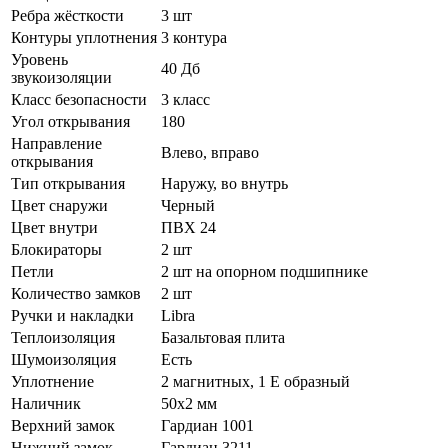
Ребра жёсткости
3 шт
Контуры уплотнения
3 контура
Уровень
40 Дб
звукоизоляции
Класс безопасности
3 класс
Угол открывания
180
Направление
Влево, вправо
открывания
Тип открывания
Наружу, во внутрь
Цвет снаружи
Черный
Цвет внутри
ПВХ 24
Блокираторы
2 шт
Петли
2 шт на опорном подшипнике
Количество замков
2 шт
Ручки и накладки
Libra
Теплоизоляция
Базальтовая плита
Шумоизоляция
Есть
Уплотнение
2 магнитных, 1 Е образный
Наличник
50х2 мм
Верхний замок
Гардиан 1001
Нижний замок
Гардиан 3211