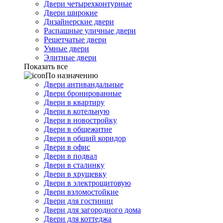
Двери четырехконтурные
Двери широкие
Дизайнерские двери
Распашные уличные двери
Решетчатые двери
Умные двери
Элитные двери
Показать все
По назначению
Двери антивандальные
Двери бронированные
Двери в квартиру
Двери в котельную
Двери в новостройку
Двери в общежитие
Двери в общий коридор
Двери в офис
Двери в подвал
Двери в сталинку
Двери в хрущевку
Двери в электрощитовую
Двери взломостойкие
Двери для гостиниц
Двери для загородного дома
Двери для коттеджа