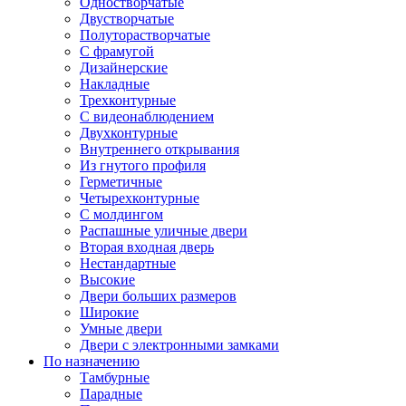
Одностворчатые
Двустворчатые
Полуторастворчатые
С фрамугой
Дизайнерские
Накладные
Трехконтурные
С видеонаблюдением
Двухконтурные
Внутреннего открывания
Из гнутого профиля
Герметичные
Четырехконтурные
С молдингом
Распашные уличные двери
Вторая входная дверь
Нестандартные
Высокие
Двери больших размеров
Широкие
Умные двери
Двери с электронными замками
По назначению
Тамбурные
Парадные