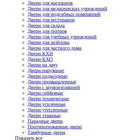
Двери для магазинов
Двери для медицинских учреждений
Двери для подсобных помещений
Двери для ресторанов
Двери для склада
Двери для театров
Двери для учебных учреждений
Двери для хозблока
Двери для частного дома
Двери КХН
Двери КХО
Двери на дачу
Двери наружные
Двери подъездные
Двери промышленные
Двери с шумоизоляцией
Двери сейфовые
Двери технические
Двери усиленные
Двери утепленные
Двери этажные
Парадные двери
Противопожарные двери
Тамбурные двери
Показать все