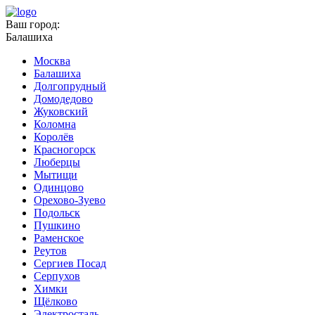
Ваш город:
Балашиха
Москва
Балашиха
Долгопрудный
Домодедово
Жуковский
Коломна
Королёв
Красногорск
Люберцы
Мытищи
Одинцово
Орехово-Зуево
Подольск
Пушкино
Раменское
Реутов
Сергиев Посад
Серпухов
Химки
Щёлково
Электросталь