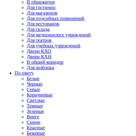
В общежитие
Для гостиниц
Для магазинов
Для подсобных помещений
Для ресторанов
Для склада
Для медицинских учреждений
Для театров
Для учебных учреждений
Двери КХО
Двери КХН
В общий коридор
Для хозблока
По цвету
Белые
Черные
Серые
Коричневые
Светлые
Темные
Зеленые
Венге
Синие
Красные
Бежевые