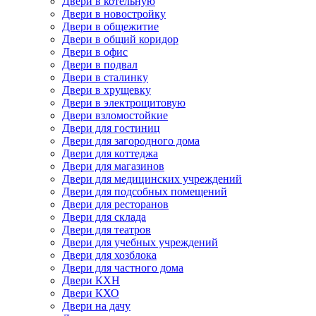
Двери в котельную
Двери в новостройку
Двери в общежитие
Двери в общий коридор
Двери в офис
Двери в подвал
Двери в сталинку
Двери в хрущевку
Двери в электрощитовую
Двери взломостойкие
Двери для гостиниц
Двери для загородного дома
Двери для коттеджа
Двери для магазинов
Двери для медицинских учреждений
Двери для подсобных помещений
Двери для ресторанов
Двери для склада
Двери для театров
Двери для учебных учреждений
Двери для хозблока
Двери для частного дома
Двери КХН
Двери КХО
Двери на дачу