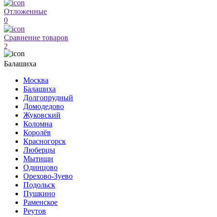
Отложенные
0
Сравнение товаров
2
Балашиха
Москва
Балашиха
Долгопрудный
Домодедово
Жуковский
Коломна
Королёв
Красногорск
Люберцы
Мытищи
Одинцово
Орехово-Зуево
Подольск
Пушкино
Раменское
Реутов