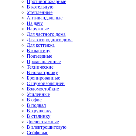
Противопожарные
В котельную
Утепленные
Антивандальные
На дачу
Наружные
Для частного дома
Для загородного дома
Для коттеджа
В квартиру
Подъездные
Промышленные
Технические
В новостройку
Бронированные
С шумоизоляцией
Взломостойкие
Усиленные
В офис
В подвал
В хрущевку
В сталинку
Двери этажные
В электрощитовую
Сейфовые