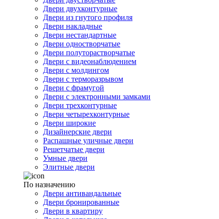
Двери двухконтурные
Двери из гнутого профиля
Двери накладные
Двери нестандартные
Двери одностворчатые
Двери полуторастворчатые
Двери с видеонаблюдением
Двери с молдингом
Двери с терморазрывом
Двери с фрамугой
Двери с электронными замками
Двери трехконтурные
Двери четырехконтурные
Двери широкие
Дизайнерские двери
Распашные уличные двери
Решетчатые двери
Умные двери
Элитные двери
По назначению
Двери антивандальные
Двери бронированные
Двери в квартиру