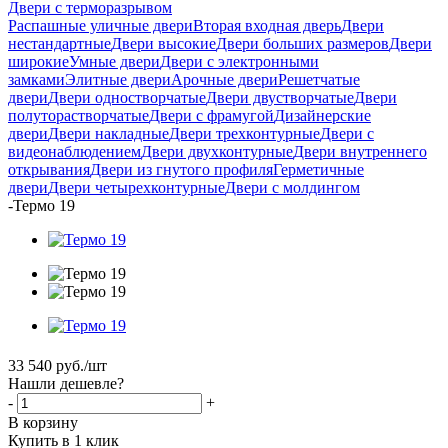
Двери с терморазрывом
Распашные уличные двери
Вторая входная дверь
Двери
нестандартные
Двери высокие
Двери больших размеров
Двери
широкие
Умные двери
Двери с электронными
замками
Элитные двери
Арочные двери
Решетчатые
двери
Двери одностворчатые
Двери двустворчатые
Двери
полуторастворчатые
Двери с фрамугой
Дизайнерские
двери
Двери накладные
Двери трехконтурные
Двери с
видеонаблюдением
Двери двухконтурные
Двери внутреннего
открывания
Двери из гнутого профиля
Герметичные
двери
Двери четырехконтурные
Двери с молдингом
-
Термо 19
33 540
руб.
/шт
Нашли дешевле?
-
+
В корзину
Купить в 1 клик