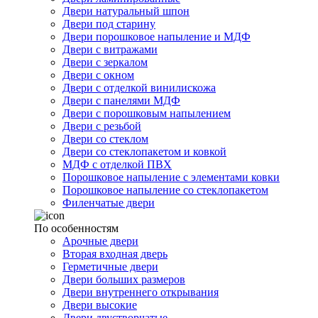
Двери натуральный шпон
Двери под старину
Двери порошковое напыление и МДФ
Двери с витражами
Двери с зеркалом
Двери с окном
Двери с отделкой винилискожа
Двери с панелями МДФ
Двери с порошковым напылением
Двери с резьбой
Двери со стеклом
Двери со стеклопакетом и ковкой
МДФ с отделкой ПВХ
Порошковое напыление с элементами ковки
Порошковое напыление со стеклопакетом
Филенчатые двери
По особенностям
Арочные двери
Вторая входная дверь
Герметичные двери
Двери больших размеров
Двери внутреннего открывания
Двери высокие
Двери двустворчатые