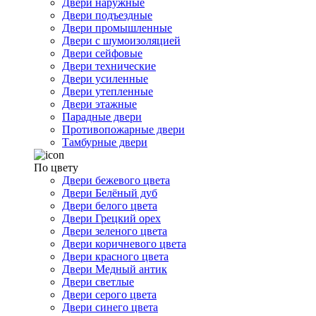
Двери наружные
Двери подъездные
Двери промышленные
Двери с шумоизоляцией
Двери сейфовые
Двери технические
Двери усиленные
Двери утепленные
Двери этажные
Парадные двери
Противопожарные двери
Тамбурные двери
По цвету
Двери бежевого цвета
Двери Белёный дуб
Двери белого цвета
Двери Грецкий орех
Двери зеленого цвета
Двери коричневого цвета
Двери красного цвета
Двери Медный антик
Двери светлые
Двери серого цвета
Двери синего цвета