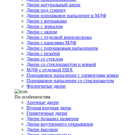
Двери натуральный шпон
Двери под старину
Двери порошковое напыление и МДФ
Двери с витражами
Двери с зеркалом
Двери с окном
Двери с отделкой винилискожа
Двери с панелями МДФ
Двери с порошковым напылением
Двери с резьбой
Двери со стеклом
Двери со стеклопакетом и ковкой
МДФ с отделкой ПВХ
Порошковое напыление с элементами ковки
Порошковое напыление со стеклопакетом
Филенчатые двери
По особенностям
Арочные двери
Вторая входная дверь
Герметичные двери
Двери больших размеров
Двери внутреннего открывания
Двери высокие
Двери двустворчатые