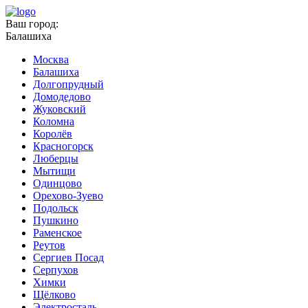
Ваш город:
Балашиха
Москва
Балашиха
Долгопрудный
Домодедово
Жуковский
Коломна
Королёв
Красногорск
Люберцы
Мытищи
Одинцово
Орехово-Зуево
Подольск
Пушкино
Раменское
Реутов
Сергиев Посад
Серпухов
Химки
Щёлково
Электросталь