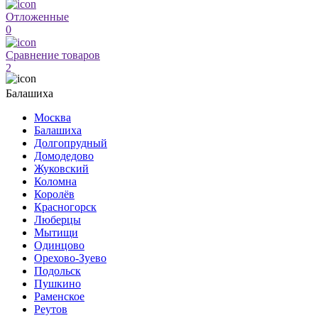
Отложенные
0
Сравнение товаров
2
Балашиха
Москва
Балашиха
Долгопрудный
Домодедово
Жуковский
Коломна
Королёв
Красногорск
Люберцы
Мытищи
Одинцово
Орехово-Зуево
Подольск
Пушкино
Раменское
Реутов