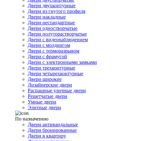
Двери двухконтурные
Двери из гнутого профиля
Двери накладные
Двери нестандартные
Двери одностворчатые
Двери полуторастворчатые
Двери с видеонаблюдением
Двери с молдингом
Двери с терморазрывом
Двери с фрамугой
Двери с электронными замками
Двери трехконтурные
Двери четырехконтурные
Двери широкие
Дизайнерские двери
Распашные уличные двери
Решетчатые двери
Умные двери
Элитные двери
По назначению
Двери антивандальные
Двери бронированные
Двери в квартиру