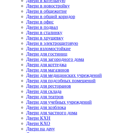
Двери в котельную
Двери в новостройку
Двери в общежитие
Двери в общий коридор
Двери в офис
Двери в подвал
Двери в сталинку
Двери в хрущевку
Двери в электрощитовую
Двери взломостойкие
Двери для гостиниц
Двери для загородного дома
Двери для коттеджа
Двери для магазинов
Двери для медицинских учреждений
Двери для подсобных помещений
Двери для ресторанов
Двери для склада
Двери для театров
Двери для учебных учреждений
Двери для хозблока
Двери для частного дома
Двери КХН
Двери КХО
Двери на дачу