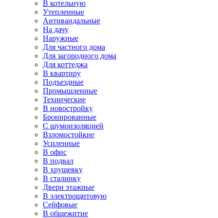
В котельную
Утепленные
Антивандальные
На дачу
Наружные
Для частного дома
Для загородного дома
Для коттеджа
В квартиру
Подъездные
Промышленные
Технические
В новостройку
Бронированные
С шумоизоляцией
Взломостойкие
Усиленные
В офис
В подвал
В хрущевку
В сталинку
Двери этажные
В электрощитовую
Сейфовые
В общежитие