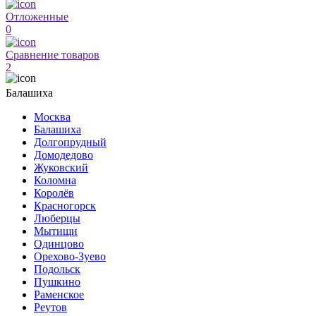
Отложенные
0
Сравнение товаров
2
Балашиха
Москва
Балашиха
Долгопрудный
Домодедово
Жуковский
Коломна
Королёв
Красногорск
Люберцы
Мытищи
Одинцово
Орехово-Зуево
Подольск
Пушкино
Раменское
Реутов