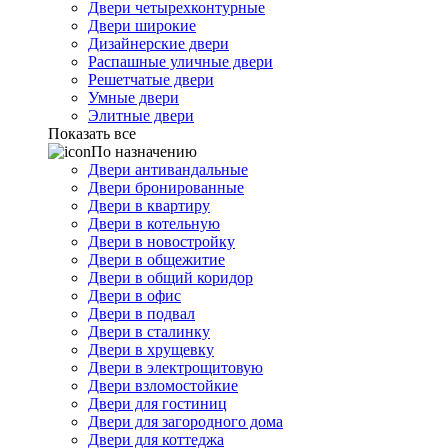
Двери четырехконтурные
Двери широкие
Дизайнерские двери
Распашные уличные двери
Решетчатые двери
Умные двери
Элитные двери
Показать все
По назначению
Двери антивандальные
Двери бронированные
Двери в квартиру
Двери в котельную
Двери в новостройку
Двери в общежитие
Двери в общий коридор
Двери в офис
Двери в подвал
Двери в сталинку
Двери в хрущевку
Двери в электрощитовую
Двери взломостойкие
Двери для гостиниц
Двери для загородного дома
Двери для коттеджа