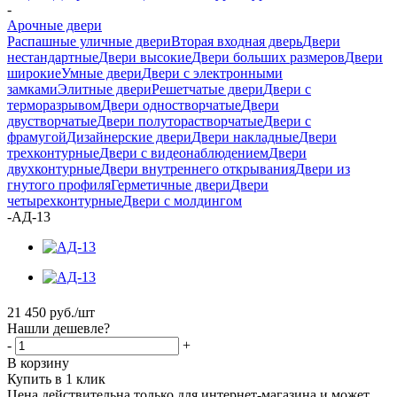
-
Арочные двери
Распашные уличные двери
Вторая входная дверь
Двери
нестандартные
Двери высокие
Двери больших размеров
Двери
широкие
Умные двери
Двери с электронными
замками
Элитные двери
Решетчатые двери
Двери с
терморазрывом
Двери одностворчатые
Двери
двустворчатые
Двери полуторастворчатые
Двери с
фрамугой
Дизайнерские двери
Двери накладные
Двери
трехконтурные
Двери с видеонаблюдением
Двери
двухконтурные
Двери внутреннего открывания
Двери из
гнутого профиля
Герметичные двери
Двери
четырехконтурные
Двери с молдингом
-
АД-13
21 450
руб.
/шт
Нашли дешевле?
-
+
В корзину
Купить в 1 клик
Цена действительна только для интернет-магазина и может