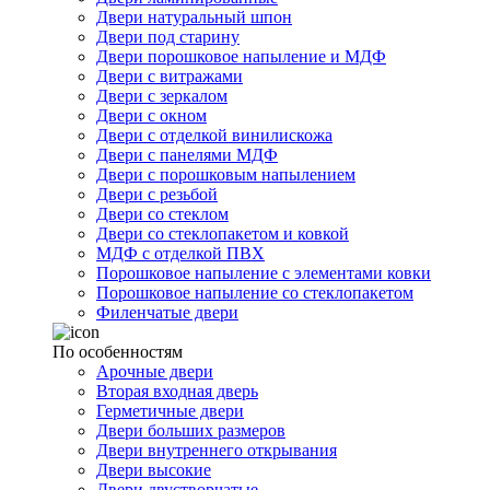
Двери натуральный шпон
Двери под старину
Двери порошковое напыление и МДФ
Двери с витражами
Двери с зеркалом
Двери с окном
Двери с отделкой винилискожа
Двери с панелями МДФ
Двери с порошковым напылением
Двери с резьбой
Двери со стеклом
Двери со стеклопакетом и ковкой
МДФ с отделкой ПВХ
Порошковое напыление с элементами ковки
Порошковое напыление со стеклопакетом
Филенчатые двери
По особенностям
Арочные двери
Вторая входная дверь
Герметичные двери
Двери больших размеров
Двери внутреннего открывания
Двери высокие
Двери двустворчатые