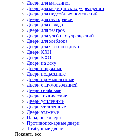
Двери для магазинов
Двери для медицинских учреждений
Двери для подсобных помещений
Двери для ресторанов
Двери для склада
Двери для театров
Двери для учебных учреждений
Двери для хозблока
Двери для частного дома
Двери КХН
Двери КХО
Двери на дачу
Двери наружные
Двери подъездные
Двери промышленные
Двери с шумоизоляцией
Двери сейфовые
Двери технические
Двери усиленные
Двери утепленные
Двери этажные
Парадные двери
Противопожарные двери
Тамбурные двери
Показать все