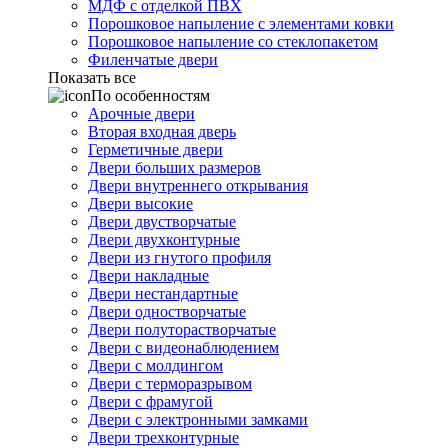
МДФ с отделкой ПВХ
Порошковое напыление с элементами ковки
Порошковое напыление со стеклопакетом
Филенчатые двери
Показать все
По особенностям
Арочные двери
Вторая входная дверь
Герметичные двери
Двери больших размеров
Двери внутреннего открывания
Двери высокие
Двери двустворчатые
Двери двухконтурные
Двери из гнутого профиля
Двери накладные
Двери нестандартные
Двери одностворчатые
Двери полуторастворчатые
Двери с видеонаблюдением
Двери с молдингом
Двери с терморазрывом
Двери с фрамугой
Двери с электронными замками
Двери трехконтурные