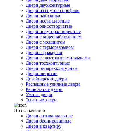
Двери двухконтурные
Двери из гнутого профиля
Двери накладные
Двери нестандартные
Двери одностворчатые
Двери полуторастворчатые
Двери с видеонаблюдением
Двери с молдингом
Двери с терморазрывом
Двери с фрамугой
Двери с электронными замками
Двери трехконтурные
Двери четырехконтурные
Двери широкие
Дизайнерские двери
Распашные уличные двери
Решетчатые двери
Умные двери
Элитные двери
По назначению
Двери антивандальные
Двери бронированные
Двери в квартиру