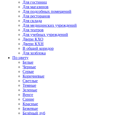
Для гостиниц
Для магазинов
Для подсобных помещений
Для ресторанов
Для склада
Для медицинских учреждений
Для театров
Для учебных учреждений
Двери КХО
Двери КХН
В общий коридор
Для хозблока
По цвету
Белые
Черные
Серые
Коричневые
Светлые
Темные
Зеленые
Венге
Синие
Красные
Бежевые
Белёный дуб