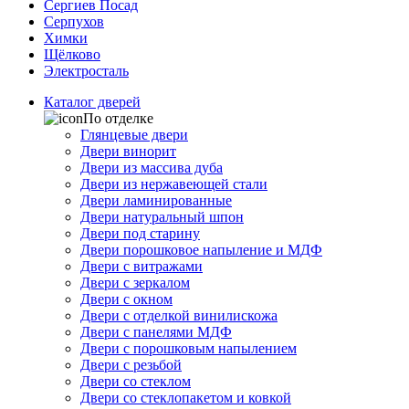
Сергиев Посад
Серпухов
Химки
Щёлково
Электросталь
Каталог дверей
По отделке
Глянцевые двери
Двери винорит
Двери из массива дуба
Двери из нержавеющей стали
Двери ламинированные
Двери натуральный шпон
Двери под старину
Двери порошковое напыление и МДФ
Двери с витражами
Двери с зеркалом
Двери с окном
Двери с отделкой винилискожа
Двери с панелями МДФ
Двери с порошковым напылением
Двери с резьбой
Двери со стеклом
Двери со стеклопакетом и ковкой