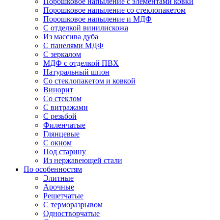
Порошковое напыление с элементами ковки
Порошковое напыление со стеклопакетом
Порошковое напыление и МДФ
С отделкой винилискожа
Из массива дуба
С панелями МДФ
С зеркалом
МДФ с отделкой ПВХ
Натуральный шпон
Со стеклопакетом и ковкой
Винорит
Со стеклом
С витражами
С резьбой
Филенчатые
Глянцевые
С окном
Под старину
Из нержавеющей стали
По особенностям
Элитные
Арочные
Решетчатые
С терморазрывом
Одностворчатые