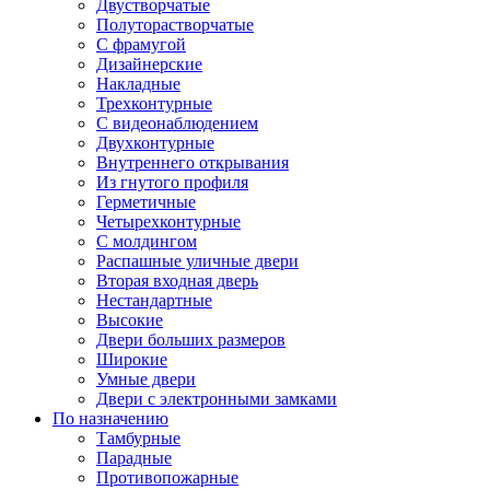
Двустворчатые
Полуторастворчатые
С фрамугой
Дизайнерские
Накладные
Трехконтурные
С видеонаблюдением
Двухконтурные
Внутреннего открывания
Из гнутого профиля
Герметичные
Четырехконтурные
С молдингом
Распашные уличные двери
Вторая входная дверь
Нестандартные
Высокие
Двери больших размеров
Широкие
Умные двери
Двери с электронными замками
По назначению
Тамбурные
Парадные
Противопожарные