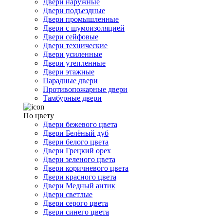
Двери наружные
Двери подъездные
Двери промышленные
Двери с шумоизоляцией
Двери сейфовые
Двери технические
Двери усиленные
Двери утепленные
Двери этажные
Парадные двери
Противопожарные двери
Тамбурные двери
По цвету
Двери бежевого цвета
Двери Белёный дуб
Двери белого цвета
Двери Грецкий орех
Двери зеленого цвета
Двери коричневого цвета
Двери красного цвета
Двери Медный антик
Двери светлые
Двери серого цвета
Двери синего цвета