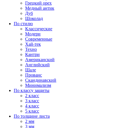
Грецкий орех
Медный антик
Дуб
Шоколад
По стилю
Классические
Модерн
Современные
Хай-тек
Техно
Кантри
Американский
Английский
Шале
Прованс
Скандинавский
Минимализм
По классу защиты
2 класс
3 класс
4 класс
5 класс
По толщине листа
2 мм
3 мм