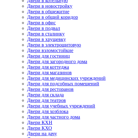
Двери в котельную
Двери в новостройку
Двери в общежитие
Двери в общий коридор
Двери в офис
Двери в подвал
Двери в сталинку
Двери в хрущевку
Двери в электрощитовую
Двери взломостойкие
Двери для гостиниц
Двери для загородного дома
Двери для коттеджа
Двери для магазинов
Двери для медицинских учреждений
Двери для подсобных помещений
Двери для ресторанов
Двери для склада
Двери для театров
Двери для учебных учреждений
Двери для хозблока
Двери для частного дома
Двери КХН
Двери КХО
Двери на дачу