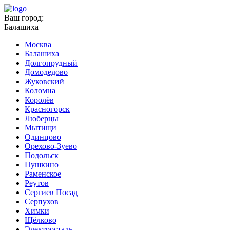
Ваш город:
Балашиха
Москва
Балашиха
Долгопрудный
Домодедово
Жуковский
Коломна
Королёв
Красногорск
Люберцы
Мытищи
Одинцово
Орехово-Зуево
Подольск
Пушкино
Раменское
Реутов
Сергиев Посад
Серпухов
Химки
Щёлково
Электросталь