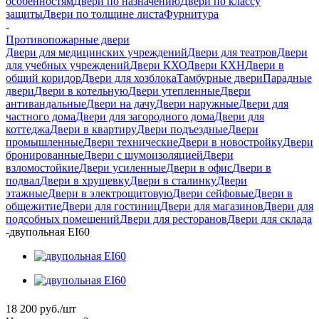
особенностям
Двери по назначению
Двери по классу
защиты
Двери по толщине листа
Фурнитура
-
Противопожарные двери
Двери для медицинских учреждений
Двери для театров
Двери
для учебных учреждений
Двери КХО
Двери КХН
Двери в
общий коридор
Двери для хозблока
Тамбурные двери
Парадные
двери
Двери в котельную
Двери утепленные
Двери
антивандальные
Двери на дачу
Двери наружные
Двери для
частного дома
Двери для загородного дома
Двери для
коттеджа
Двери в квартиру
Двери подъездные
Двери
промышленные
Двери технические
Двери в новостройку
Двери
бронированные
Двери с шумоизоляцией
Двери
взломостойкие
Двери усиленные
Двери в офис
Двери в
подвал
Двери в хрущевку
Двери в сталинку
Двери
этажные
Двери в электрощитовую
Двери сейфовые
Двери в
общежитие
Двери для гостиниц
Двери для магазинов
Двери для
подсобных помещений
Двери для ресторанов
Двери для склада
-
двупольная EI60
18 200
руб.
/шт