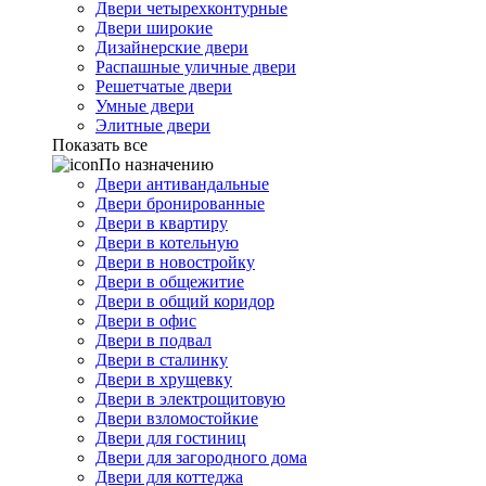
Двери четырехконтурные
Двери широкие
Дизайнерские двери
Распашные уличные двери
Решетчатые двери
Умные двери
Элитные двери
Показать все
По назначению
Двери антивандальные
Двери бронированные
Двери в квартиру
Двери в котельную
Двери в новостройку
Двери в общежитие
Двери в общий коридор
Двери в офис
Двери в подвал
Двери в сталинку
Двери в хрущевку
Двери в электрощитовую
Двери взломостойкие
Двери для гостиниц
Двери для загородного дома
Двери для коттеджа