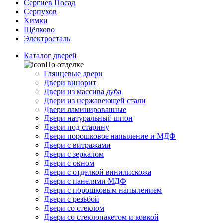
Сергиев Посад
Серпухов
Химки
Щёлково
Электросталь
Каталог дверей
По отделке
Глянцевые двери
Двери винорит
Двери из массива дуба
Двери из нержавеющей стали
Двери ламинированные
Двери натуральный шпон
Двери под старину
Двери порошковое напыление и МДФ
Двери с витражами
Двери с зеркалом
Двери с окном
Двери с отделкой винилискожа
Двери с панелями МДФ
Двери с порошковым напылением
Двери с резьбой
Двери со стеклом
Двери со стеклопакетом и ковкой