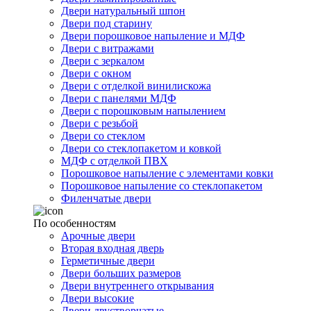
Двери натуральный шпон
Двери под старину
Двери порошковое напыление и МДФ
Двери с витражами
Двери с зеркалом
Двери с окном
Двери с отделкой винилискожа
Двери с панелями МДФ
Двери с порошковым напылением
Двери с резьбой
Двери со стеклом
Двери со стеклопакетом и ковкой
МДФ с отделкой ПВХ
Порошковое напыление с элементами ковки
Порошковое напыление со стеклопакетом
Филенчатые двери
По особенностям
Арочные двери
Вторая входная дверь
Герметичные двери
Двери больших размеров
Двери внутреннего открывания
Двери высокие
Двери двустворчатые