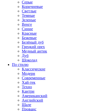
Серые
Коричневые
Светлые
Темные
Зеленые
Венге
Синие
Красные
Бежевые
Белёный дуб
Грецкий орех
Медный антик
Дуб
Шоколад
По стилю
Классические
Модерн
Современные
Хай-тек
Техно
Кантри
Американский
Английский
Шале
Прованс