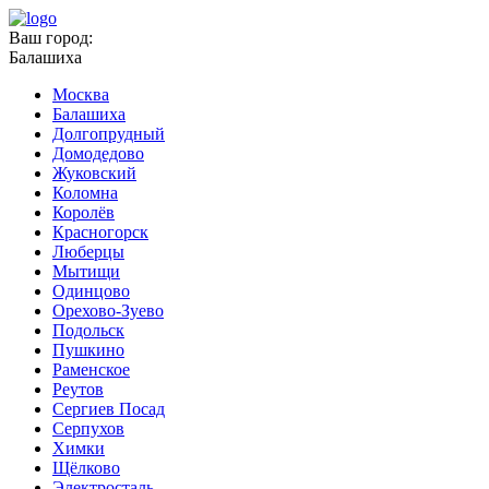
Ваш город:
Балашиха
Москва
Балашиха
Долгопрудный
Домодедово
Жуковский
Коломна
Королёв
Красногорск
Люберцы
Мытищи
Одинцово
Орехово-Зуево
Подольск
Пушкино
Раменское
Реутов
Сергиев Посад
Серпухов
Химки
Щёлково
Электросталь