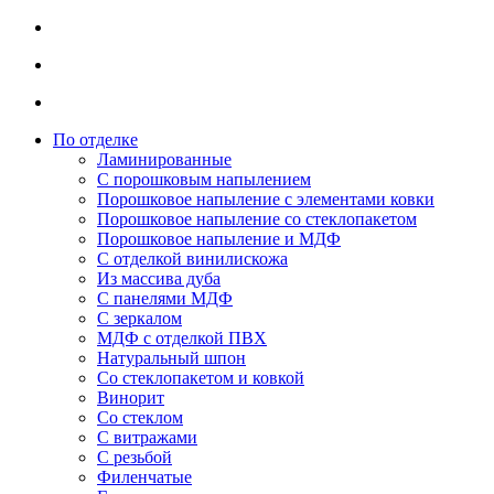
По отделке
Ламинированные
С порошковым напылением
Порошковое напыление с элементами ковки
Порошковое напыление со стеклопакетом
Порошковое напыление и МДФ
С отделкой винилискожа
Из массива дуба
С панелями МДФ
С зеркалом
МДФ с отделкой ПВХ
Натуральный шпон
Со стеклопакетом и ковкой
Винорит
Со стеклом
С витражами
С резьбой
Филенчатые