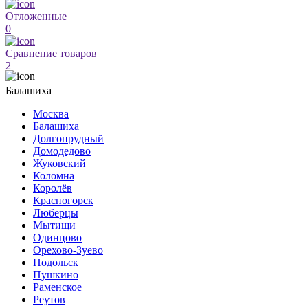
Отложенные
0
Сравнение товаров
2
Балашиха
Москва
Балашиха
Долгопрудный
Домодедово
Жуковский
Коломна
Королёв
Красногорск
Люберцы
Мытищи
Одинцово
Орехово-Зуево
Подольск
Пушкино
Раменское
Реутов