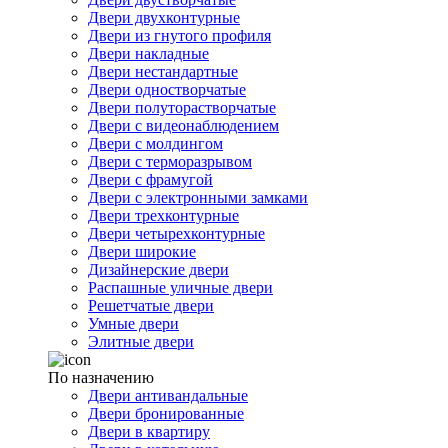
Двери двухконтурные
Двери из гнутого профиля
Двери накладные
Двери нестандартные
Двери одностворчатые
Двери полуторастворчатые
Двери с видеонаблюдением
Двери с молдингом
Двери с терморазрывом
Двери с фрамугой
Двери с электронными замками
Двери трехконтурные
Двери четырехконтурные
Двери широкие
Дизайнерские двери
Распашные уличные двери
Решетчатые двери
Умные двери
Элитные двери
По назначению
Двери антивандальные
Двери бронированные
Двери в квартиру