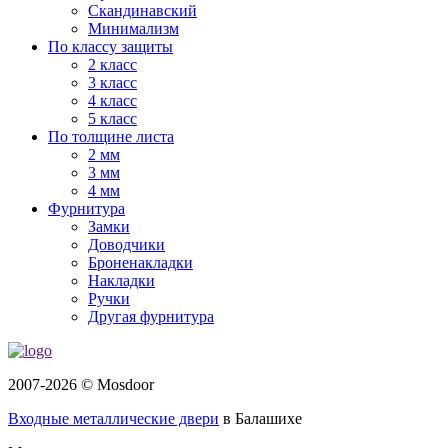
Скандинавский
Минимализм
По классу защиты
2 класс
3 класс
4 класс
5 класс
По толщине листа
2 мм
3 мм
4 мм
Фурнитура
Замки
Доводчики
Броненакладки
Накладки
Ручки
Другая фурнитура
2007-2026 © Mosdoor
Входные металлические двери
в Балашихе