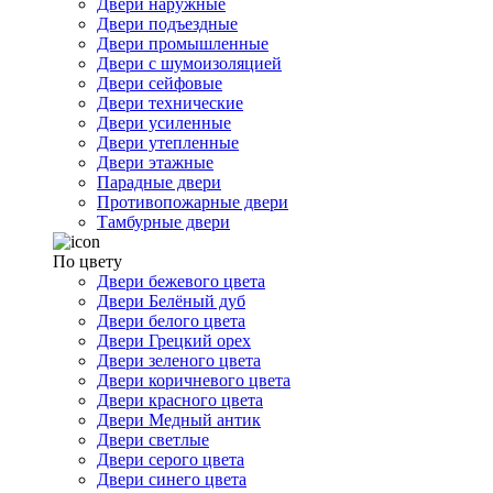
Двери наружные
Двери подъездные
Двери промышленные
Двери с шумоизоляцией
Двери сейфовые
Двери технические
Двери усиленные
Двери утепленные
Двери этажные
Парадные двери
Противопожарные двери
Тамбурные двери
По цвету
Двери бежевого цвета
Двери Белёный дуб
Двери белого цвета
Двери Грецкий орех
Двери зеленого цвета
Двери коричневого цвета
Двери красного цвета
Двери Медный антик
Двери светлые
Двери серого цвета
Двери синего цвета