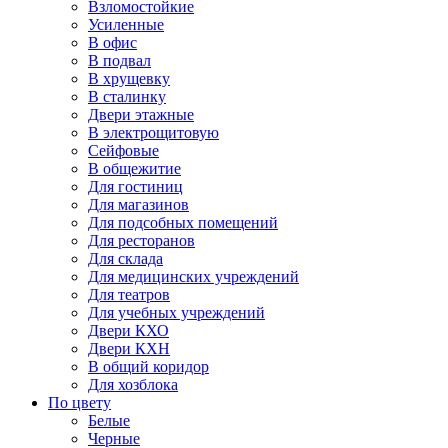
Взломостойкие
Усиленные
В офис
В подвал
В хрущевку
В сталинку
Двери этажные
В электрощитовую
Сейфовые
В общежитие
Для гостиниц
Для магазинов
Для подсобных помещений
Для ресторанов
Для склада
Для медицинских учреждений
Для театров
Для учебных учреждений
Двери КХО
Двери КХН
В общий коридор
Для хозблока
По цвету
Белые
Черные