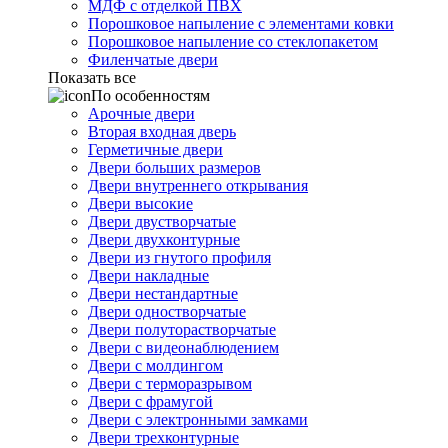
МДФ с отделкой ПВХ
Порошковое напыление с элементами ковки
Порошковое напыление со стеклопакетом
Филенчатые двери
Показать все
По особенностям
Арочные двери
Вторая входная дверь
Герметичные двери
Двери больших размеров
Двери внутреннего открывания
Двери высокие
Двери двустворчатые
Двери двухконтурные
Двери из гнутого профиля
Двери накладные
Двери нестандартные
Двери одностворчатые
Двери полуторастворчатые
Двери с видеонаблюдением
Двери с молдингом
Двери с терморазрывом
Двери с фрамугой
Двери с электронными замками
Двери трехконтурные