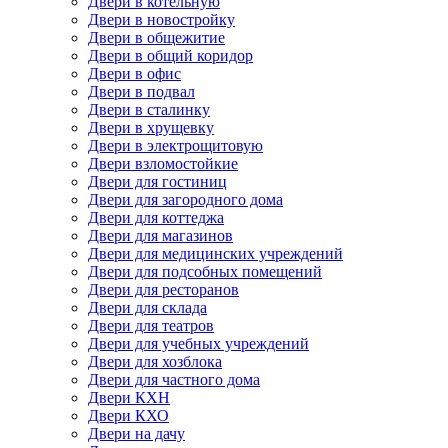
Двери в котельную
Двери в новостройку
Двери в общежитие
Двери в общий коридор
Двери в офис
Двери в подвал
Двери в сталинку
Двери в хрущевку
Двери в электрощитовую
Двери взломостойкие
Двери для гостиниц
Двери для загородного дома
Двери для коттеджа
Двери для магазинов
Двери для медицинских учреждений
Двери для подсобных помещений
Двери для ресторанов
Двери для склада
Двери для театров
Двери для учебных учреждений
Двери для хозблока
Двери для частного дома
Двери КХН
Двери КХО
Двери на дачу