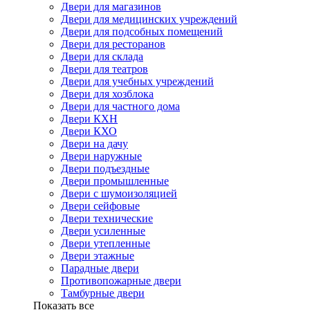
Двери для магазинов
Двери для медицинских учреждений
Двери для подсобных помещений
Двери для ресторанов
Двери для склада
Двери для театров
Двери для учебных учреждений
Двери для хозблока
Двери для частного дома
Двери КХН
Двери КХО
Двери на дачу
Двери наружные
Двери подъездные
Двери промышленные
Двери с шумоизоляцией
Двери сейфовые
Двери технические
Двери усиленные
Двери утепленные
Двери этажные
Парадные двери
Противопожарные двери
Тамбурные двери
Показать все