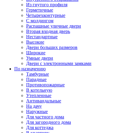
Из гнутого профиля
Герметичные
Четырехконтурные
С молдингом
Распашные уличные двери
Вторая входная дверь
Нестандартные
Высокие
Двери больших размеров
Широкие
Умные двери
Двери с электронными замками
По назначению
Тамбурные
Парадные
Противопожарные
В котельную
Утепленные
Антивандальные
На дачу
Наружные
Для частного дома
Для загородного дома
Для коттеджа
В квартиру