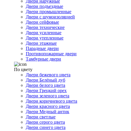
Двери наружные
Двери подъездные
Двери промышленные
Двери с шумоизоляцией
Двери сейфовые
Двери технические
Двери усиленные
Двери утепленные
Двери этажные
Парадные двери
Противопожарные двери
Тамбурные двери
По цвету
Двери бежевого цвета
Двери Белёный дуб
Двери белого цвета
Двери Грецкий орех
Двери зеленого цвета
Двери коричневого цвета
Двери красного цвета
Двери Медный антик
Двери светлые
Двери серого цвета
Двери синего цвета