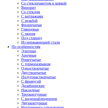
Со стеклопакетом и ковкой
Винорит
Со стеклом
С витражами
С резьбой
Филенчатые
Глянцевые
С окном
Под старину
Из нержавеющей стали
По особенностям
Элитные
Арочные
Решетчатые
С терморазрывом
Одностворчатые
Двустворчатые
Полуторастворчатые
С фрамугой
Дизайнерские
Накладные
Трехконтурные
С видеонаблюдением
Двухконтурные
Внутреннего открывания