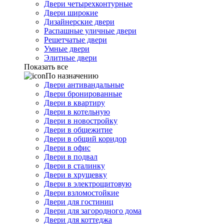
Двери четырехконтурные
Двери широкие
Дизайнерские двери
Распашные уличные двери
Решетчатые двери
Умные двери
Элитные двери
Показать все
По назначению
Двери антивандальные
Двери бронированные
Двери в квартиру
Двери в котельную
Двери в новостройку
Двери в общежитие
Двери в общий коридор
Двери в офис
Двери в подвал
Двери в сталинку
Двери в хрущевку
Двери в электрощитовую
Двери взломостойкие
Двери для гостиниц
Двери для загородного дома
Двери для коттеджа