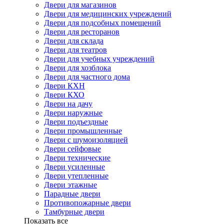
Двери для магазинов
Двери для медицинских учреждений
Двери для подсобных помещений
Двери для ресторанов
Двери для склада
Двери для театров
Двери для учебных учреждений
Двери для хозблока
Двери для частного дома
Двери КХН
Двери КХО
Двери на дачу
Двери наружные
Двери подъездные
Двери промышленные
Двери с шумоизоляцией
Двери сейфовые
Двери технические
Двери усиленные
Двери утепленные
Двери этажные
Парадные двери
Противопожарные двери
Тамбурные двери
Показать все