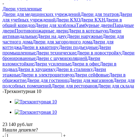
-
Двери утепленные
Двери для медицинских учреждений
Двери для театров
Двери
для учебных учреждений
Двери КХО
Двери КХН
Двери в
общий коридор
Двери для хозблока
Тамбурные двери
Парадные
двери
Противопожарные двери
Двери в котельную
Двери
антивандальные
Двери на дачу
Двери наружные
Двери для
частного дома
Двери для загородного дома
Двери для
коттеджа
Двери в квартиру
Двери подъездные
Двери
промышленные
Двери технические
Двери в новостройку
Двери
бронированные
Двери с шумоизоляцией
Двери
взломостойкие
Двери усиленные
Двери в офис
Двери в
подвал
Двери в хрущевку
Двери в сталинку
Двери
этажные
Двери в электрощитовую
Двери сейфовые
Двери в
общежитие
Двери для гостиниц
Двери для магазинов
Двери для
подсобных помещений
Двери для ресторанов
Двери для склада
-
Трехконтурная 10
23 140
руб.
/шт
Нашли дешевле?
-
+