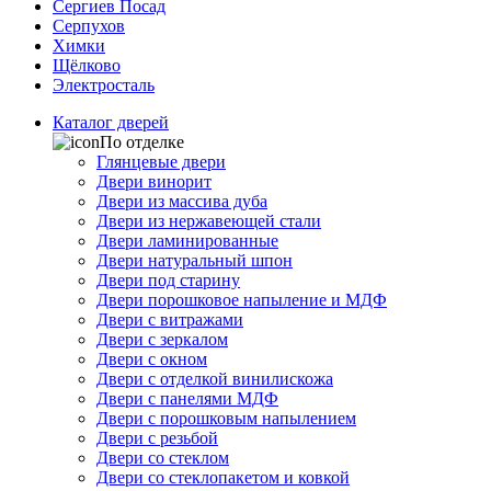
Сергиев Посад
Серпухов
Химки
Щёлково
Электросталь
Каталог дверей
По отделке
Глянцевые двери
Двери винорит
Двери из массива дуба
Двери из нержавеющей стали
Двери ламинированные
Двери натуральный шпон
Двери под старину
Двери порошковое напыление и МДФ
Двери с витражами
Двери с зеркалом
Двери с окном
Двери с отделкой винилискожа
Двери с панелями МДФ
Двери с порошковым напылением
Двери с резьбой
Двери со стеклом
Двери со стеклопакетом и ковкой