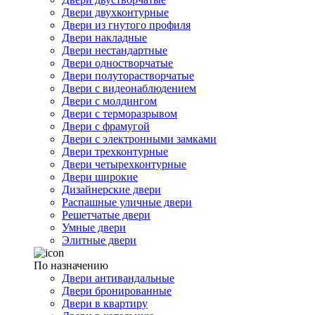
Двери двухконтурные
Двери из гнутого профиля
Двери накладные
Двери нестандартные
Двери одностворчатые
Двери полуторастворчатые
Двери с видеонаблюдением
Двери с молдингом
Двери с терморазрывом
Двери с фрамугой
Двери с электронными замками
Двери трехконтурные
Двери четырехконтурные
Двери широкие
Дизайнерские двери
Распашные уличные двери
Решетчатые двери
Умные двери
Элитные двери
По назначению
Двери антивандальные
Двери бронированные
Двери в квартиру