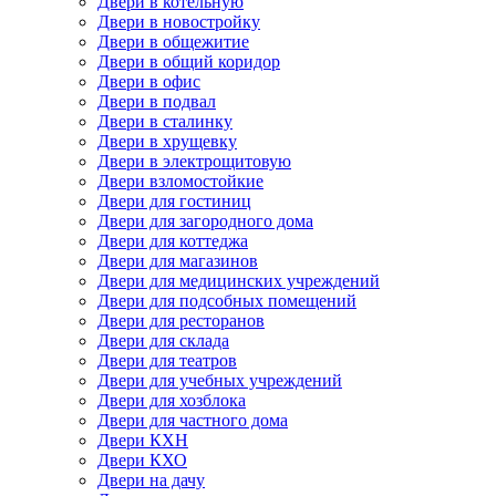
Двери в котельную
Двери в новостройку
Двери в общежитие
Двери в общий коридор
Двери в офис
Двери в подвал
Двери в сталинку
Двери в хрущевку
Двери в электрощитовую
Двери взломостойкие
Двери для гостиниц
Двери для загородного дома
Двери для коттеджа
Двери для магазинов
Двери для медицинских учреждений
Двери для подсобных помещений
Двери для ресторанов
Двери для склада
Двери для театров
Двери для учебных учреждений
Двери для хозблока
Двери для частного дома
Двери КХН
Двери КХО
Двери на дачу