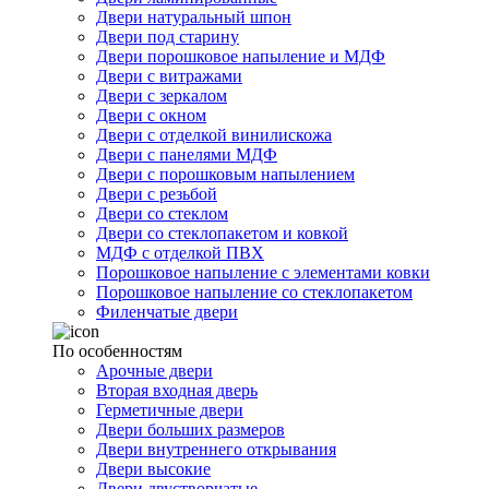
Двери натуральный шпон
Двери под старину
Двери порошковое напыление и МДФ
Двери с витражами
Двери с зеркалом
Двери с окном
Двери с отделкой винилискожа
Двери с панелями МДФ
Двери с порошковым напылением
Двери с резьбой
Двери со стеклом
Двери со стеклопакетом и ковкой
МДФ с отделкой ПВХ
Порошковое напыление с элементами ковки
Порошковое напыление со стеклопакетом
Филенчатые двери
По особенностям
Арочные двери
Вторая входная дверь
Герметичные двери
Двери больших размеров
Двери внутреннего открывания
Двери высокие
Двери двустворчатые