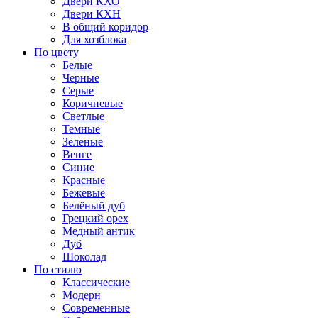
Двери КХО
Двери КХН
В общий коридор
Для хозблока
По цвету
Белые
Черные
Серые
Коричневые
Светлые
Темные
Зеленые
Венге
Синие
Красные
Бежевые
Белёный дуб
Грецкий орех
Медный антик
Дуб
Шоколад
По стилю
Классические
Модерн
Современные