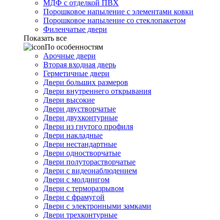
МДФ с отделкой ПВХ
Порошковое напыление с элементами ковки
Порошковое напыление со стеклопакетом
Филенчатые двери
Показать все
По особенностям
Арочные двери
Вторая входная дверь
Герметичные двери
Двери больших размеров
Двери внутреннего открывания
Двери высокие
Двери двустворчатые
Двери двухконтурные
Двери из гнутого профиля
Двери накладные
Двери нестандартные
Двери одностворчатые
Двери полуторастворчатые
Двери с видеонаблюдением
Двери с молдингом
Двери с терморазрывом
Двери с фрамугой
Двери с электронными замками
Двери трехконтурные