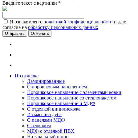
Введите текст с картинки
*
Я ознакомлен с
политикой конфиденциальности
и даю
согласие на
обработку персональных данных
Отменить
По отделке
Ламинированные
С порошковым напылением
Порошковое напыление с элементами ковки
Порошковое напыление со стеклопакетом
Порошковое напыление и МДФ
С отделкой винилискожа
Из массива дуба
С панелями МДФ
С зеркалом
МДФ с отделкой ПВХ
Натуральный шпон