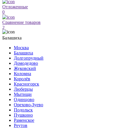
Отложенные
0
Сравнение товаров
2
Балашиха
Москва
Балашиха
Долгопрудный
Домодедово
Жуковский
Коломна
Королёв
Красногорск
Люберцы
Мытищи
Одинцово
Орехово-Зуево
Подольск
Пушкино
Раменское
Реутов