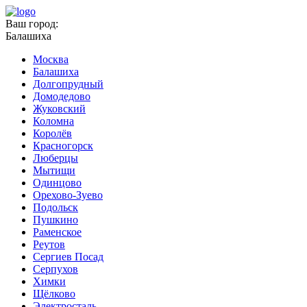
Ваш город:
Балашиха
Москва
Балашиха
Долгопрудный
Домодедово
Жуковский
Коломна
Королёв
Красногорск
Люберцы
Мытищи
Одинцово
Орехово-Зуево
Подольск
Пушкино
Раменское
Реутов
Сергиев Посад
Серпухов
Химки
Щёлково
Электросталь