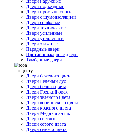
Двери наружные
Двери подъездные
Двери промышленные
Двери с шумоизоляцией
Двери сейфовые
Двери технические
Двери усиленные
Двери утепленные
Двери этажные
Парадные двери
Противопожарные двери
Тамбурные двери
По цвету
Двери бежевого цвета
Двери Белёный дуб
Двери белого цвета
Двери Грецкий орех
Двери зеленого цвета
Двери коричневого цвета
Двери красного цвета
Двери Медный антик
Двери светлые
Двери серого цвета
Двери синего цвета