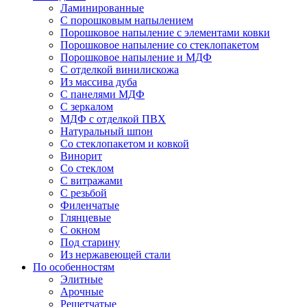
Ламинированные
С порошковым напылением
Порошковое напыление с элементами ковки
Порошковое напыление со стеклопакетом
Порошковое напыление и МДФ
С отделкой винилискожа
Из массива дуба
С панелями МДФ
С зеркалом
МДФ с отделкой ПВХ
Натуральный шпон
Со стеклопакетом и ковкой
Винорит
Со стеклом
С витражами
С резьбой
Филенчатые
Глянцевые
С окном
Под старину
Из нержавеющей стали
По особенностям
Элитные
Арочные
Решетчатые