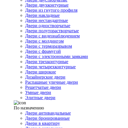
Двери двухконтурные
Двери из гнутого профиля
Двери накладные
Двери нестандартные
Двери одностворчатые
Двери полуторастворчатые
Двери с видеонаблюдением
Двери с молдингом
Двери с терморазрывом
Двери с фрамугой
Двери с электронными замками
Двери трехконтурные
Двери четырехконтурные
Двери широкие
Дизайнерские двери
Распашные уличные двери
Решетчатые двери
Умные двери
Элитные двери
По назначению
Двери антивандальные
Двери бронированные
Двери в квартиру