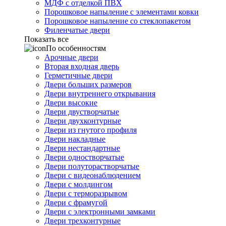
МДФ с отделкой ПВХ
Порошковое напыление с элементами ковки
Порошковое напыление со стеклопакетом
Филенчатые двери
Показать все
По особенностям
Арочные двери
Вторая входная дверь
Герметичные двери
Двери больших размеров
Двери внутреннего открывания
Двери высокие
Двери двустворчатые
Двери двухконтурные
Двери из гнутого профиля
Двери накладные
Двери нестандартные
Двери одностворчатые
Двери полуторастворчатые
Двери с видеонаблюдением
Двери с молдингом
Двери с терморазрывом
Двери с фрамугой
Двери с электронными замками
Двери трехконтурные