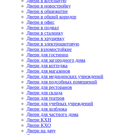
Двери в котельную
Двери в новостройку
Двери в общежитие
Двери в общий коридор
Двери в офис
Двери в подвал
Двери в сталинку
Двери в хрущевку
Двери в электрощитовую
Двери взломостойкие
Двери для гостиниц
Двери для загородного дома
Двери для коттеджа
Двери для магазинов
Двери для медицинских учреждений
Двери для подсобных помещений
Двери для ресторанов
Двери для склада
Двери для театров
Двери для учебных учреждений
Двери для хозблока
Двери для частного дома
Двери КХН
Двери КХО
Двери на дачу