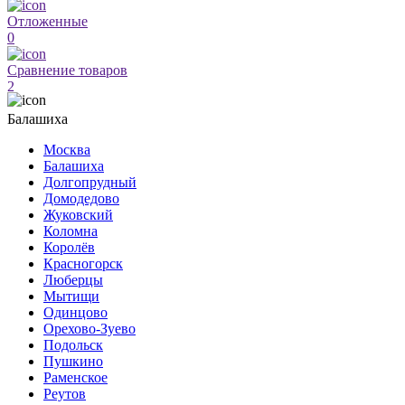
Отложенные
0
Сравнение товаров
2
Балашиха
Москва
Балашиха
Долгопрудный
Домодедово
Жуковский
Коломна
Королёв
Красногорск
Люберцы
Мытищи
Одинцово
Орехово-Зуево
Подольск
Пушкино
Раменское
Реутов