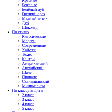
Красные
Бежевые
Белёный дуб
Грецкий орех
Медный антик
Дуб
Шоколад
По стилю
Классические
Модерн
Современные
Хай-тек
Техно
Кантри
Американский
Английский
Шале
Прованс
Скандинавский
Минимализм
По классу защиты
2 класс
3 класс
4 класс
5 класс