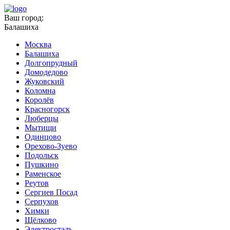
Ваш город:
Балашиха
Москва
Балашиха
Долгопрудный
Домодедово
Жуковский
Коломна
Королёв
Красногорск
Люберцы
Мытищи
Одинцово
Орехово-Зуево
Подольск
Пушкино
Раменское
Реутов
Сергиев Посад
Серпухов
Химки
Щёлково
Электросталь