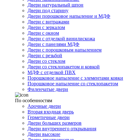
Двери натуральный шпон
Двери под старину
Двери порошковое напыление и МДФ
Двери с витражами
Двери с зеркалом
Двери с окном
Двери с отделкой винилискожа
Двери с панелями МДФ
Двери с порошковым напылением
Двери с резьбой
Двери со стеклом
Двери со стеклопакетом и ковкой
МДФ с отделкой ПВХ
Порошковое напыление с элементами ковки
Порошковое напыление со стеклопакетом
Филенчатые двери
По особенностям
Арочные двери
Вторая входная дверь
Герметичные двери
Двери больших размеров
Двери внутреннего открывания
Двери высокие
Двери двустворчатые