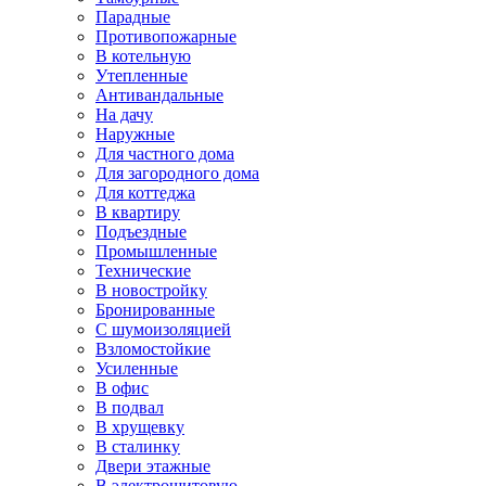
Парадные
Противопожарные
В котельную
Утепленные
Антивандальные
На дачу
Наружные
Для частного дома
Для загородного дома
Для коттеджа
В квартиру
Подъездные
Промышленные
Технические
В новостройку
Бронированные
С шумоизоляцией
Взломостойкие
Усиленные
В офис
В подвал
В хрущевку
В сталинку
Двери этажные
В электрощитовую