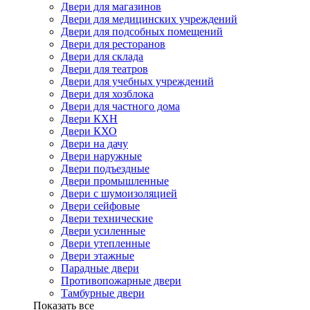
Двери для магазинов
Двери для медицинских учреждений
Двери для подсобных помещений
Двери для ресторанов
Двери для склада
Двери для театров
Двери для учебных учреждений
Двери для хозблока
Двери для частного дома
Двери КХН
Двери КХО
Двери на дачу
Двери наружные
Двери подъездные
Двери промышленные
Двери с шумоизоляцией
Двери сейфовые
Двери технические
Двери усиленные
Двери утепленные
Двери этажные
Парадные двери
Противопожарные двери
Тамбурные двери
Показать все