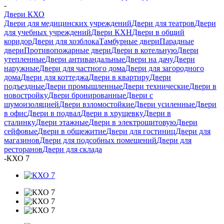
-
Двери КХО
Двери для медицинских учреждений
Двери для театров
Двери
для учебных учреждений
Двери КХН
Двери в общий
коридор
Двери для хозблока
Тамбурные двери
Парадные
двери
Противопожарные двери
Двери в котельную
Двери
утепленные
Двери антивандальные
Двери на дачу
Двери
наружные
Двери для частного дома
Двери для загородного
дома
Двери для коттеджа
Двери в квартиру
Двери
подъездные
Двери промышленные
Двери технические
Двери в
новостройку
Двери бронированные
Двери с
шумоизоляцией
Двери взломостойкие
Двери усиленные
Двери
в офис
Двери в подвал
Двери в хрущевку
Двери в
сталинку
Двери этажные
Двери в электрощитовую
Двери
сейфовые
Двери в общежитие
Двери для гостиниц
Двери для
магазинов
Двери для подсобных помещений
Двери для
ресторанов
Двери для склада
-
КХО 7