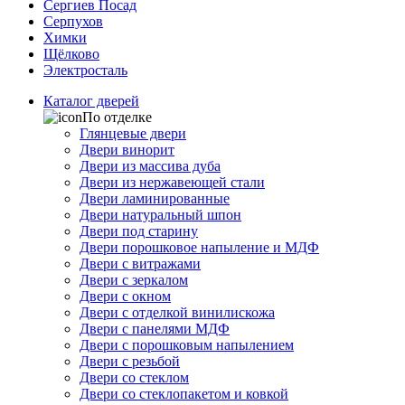
Сергиев Посад
Серпухов
Химки
Щёлково
Электросталь
Каталог дверей
По отделке
Глянцевые двери
Двери винорит
Двери из массива дуба
Двери из нержавеющей стали
Двери ламинированные
Двери натуральный шпон
Двери под старину
Двери порошковое напыление и МДФ
Двери с витражами
Двери с зеркалом
Двери с окном
Двери с отделкой винилискожа
Двери с панелями МДФ
Двери с порошковым напылением
Двери с резьбой
Двери со стеклом
Двери со стеклопакетом и ковкой