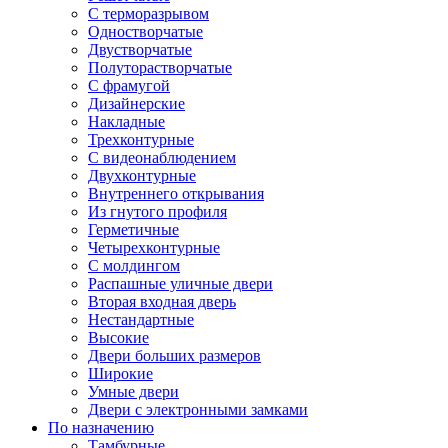
С терморазрывом
Одностворчатые
Двустворчатые
Полуторастворчатые
С фрамугой
Дизайнерские
Накладные
Трехконтурные
С видеонаблюдением
Двухконтурные
Внутреннего открывания
Из гнутого профиля
Герметичные
Четырехконтурные
С молдингом
Распашные уличные двери
Вторая входная дверь
Нестандартные
Высокие
Двери больших размеров
Широкие
Умные двери
Двери с электронными замками
По назначению
Тамбурные