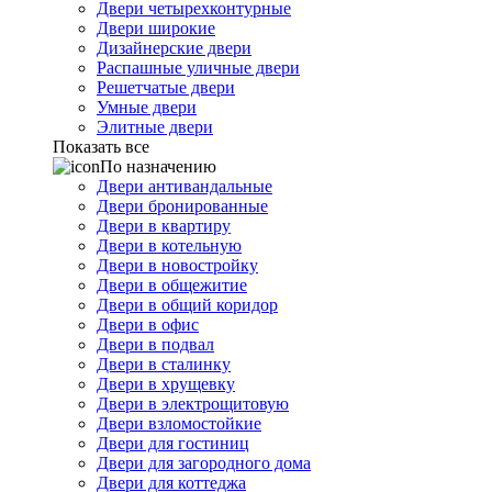
Двери четырехконтурные
Двери широкие
Дизайнерские двери
Распашные уличные двери
Решетчатые двери
Умные двери
Элитные двери
Показать все
По назначению
Двери антивандальные
Двери бронированные
Двери в квартиру
Двери в котельную
Двери в новостройку
Двери в общежитие
Двери в общий коридор
Двери в офис
Двери в подвал
Двери в сталинку
Двери в хрущевку
Двери в электрощитовую
Двери взломостойкие
Двери для гостиниц
Двери для загородного дома
Двери для коттеджа