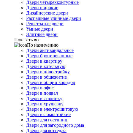
Двери четырехконтурные
Двери широкие
Дизайнерские двери
Распашные уличные двери
Решетчатые двери
Умные двери
Элитные двери
Показать все
По назначению
Двери антивандальные
Двери бронированные
Двери в квартиру
Двери в котельную
Двери в новостройку
Двери в общежитие
Двери в общий коридор
Двери в офис
Двери в подвал
Двери в сталинку
Двери в хрущевку
Двери в электрощитовую
Двери взломостойкие
Двери для гостиниц
Двери для загородного дома
Двери для коттеджа