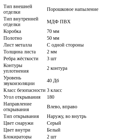
Тип внешней
Порошковое напыление
отделки
Тип внутренней
МДФ ПВХ
отделки
Коробка
70 мм
Полотно
50 мм
Лист металла
С одной стороны
Толщина листа
2 мм
Ребра жёсткости
3 шт
Контуры
2 контура
уплотнения
Уровень
40 Дб
звукоизоляции
Класс безопасности
3 класс
Угол открывания
180
Направление
Влево, вправо
открывания
Тип открывания
Наружу, во внутрь
Цвет снаружи
Серый
Цвет внутри
Белый
Блокираторы
2 шт