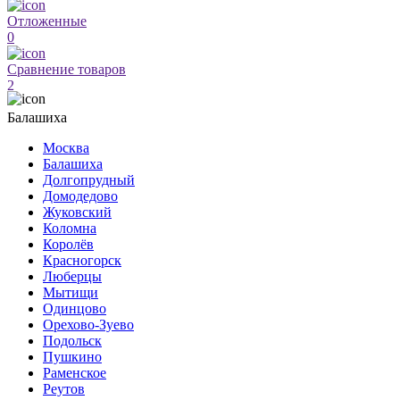
Отложенные
0
Сравнение товаров
2
Балашиха
Москва
Балашиха
Долгопрудный
Домодедово
Жуковский
Коломна
Королёв
Красногорск
Люберцы
Мытищи
Одинцово
Орехово-Зуево
Подольск
Пушкино
Раменское
Реутов