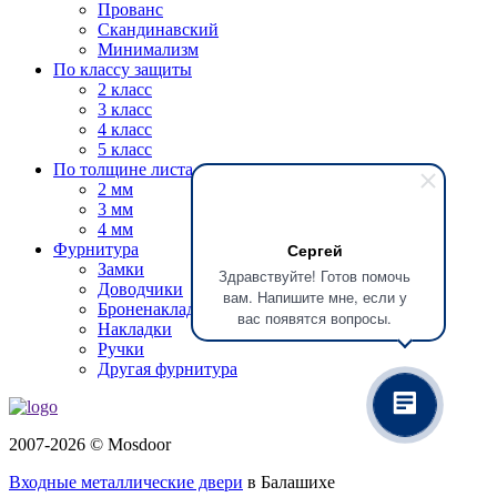
Прованс
Скандинавский
Минимализм
По классу защиты
2 класс
3 класс
4 класс
5 класс
По толщине листа
2 мм
3 мм
4 мм
Сергей
Фурнитура
Замки
Здравствуйте! Готов помочь
Доводчики
вам. Напишите мне, если у
Броненакладки
вас появятся вопросы.
Накладки
Ручки
Другая фурнитура
2007-2026 © Mosdoor
Входные металлические двери
в Балашихе