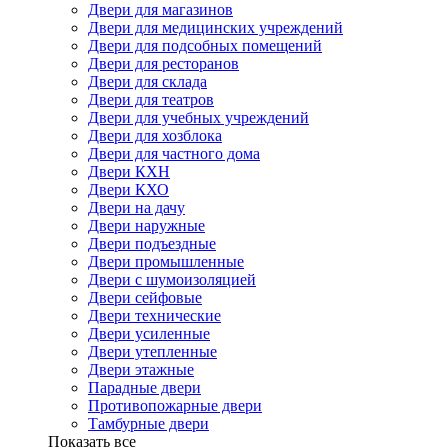
Двери для магазинов
Двери для медицинских учреждений
Двери для подсобных помещений
Двери для ресторанов
Двери для склада
Двери для театров
Двери для учебных учреждений
Двери для хозблока
Двери для частного дома
Двери КХН
Двери КХО
Двери на дачу
Двери наружные
Двери подъездные
Двери промышленные
Двери с шумоизоляцией
Двери сейфовые
Двери технические
Двери усиленные
Двери утепленные
Двери этажные
Парадные двери
Противопожарные двери
Тамбурные двери
Показать все