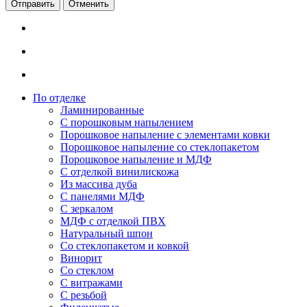
Отменить
По отделке
Ламинированные
С порошковым напылением
Порошковое напыление с элементами ковки
Порошковое напыление со стеклопакетом
Порошковое напыление и МДФ
С отделкой винилискожа
Из массива дуба
С панелями МДФ
С зеркалом
МДФ с отделкой ПВХ
Натуральный шпон
Со стеклопакетом и ковкой
Винорит
Со стеклом
С витражами
С резьбой