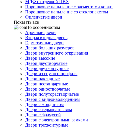
МДФ с отделкой ПВХ
Порошковое напыление с элементами ковки
Порошковое напыление со стеклопакетом
Филенчатые двери
Показать все
По особенностям
Арочные двери
Вторая входная дверь
Герметичные двери
Двери больших размеров
Двери внутреннего открывания
Двери высокие
Двери двустворчатые
Двери двухконтурные
Двери из гнутого профиля
Двери накладные
Двери нестандартные
Двери одностворчатые
Двери полуторастворчатые
Двери с видеонаблюдением
Двери с молдингом
Двери с терморазрывом
Двери с фрамугой
Двери с электронными замками
Двери трехконтурные