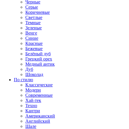
Черные
Серые
Коричневые
Светлые
Темные
Зеленые
Венге
Синие
Красные
Бежевые
Белёный дуб
Грецкий орех
Медный антик
Дуб
Шоколад
По стилю
Классические
Модерн
Современные
Хай-тек
Техно
Кантри
Американский
Английский
Шале