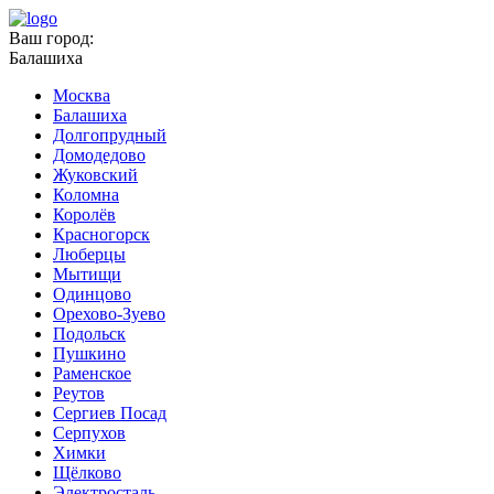
Ваш город:
Балашиха
Москва
Балашиха
Долгопрудный
Домодедово
Жуковский
Коломна
Королёв
Красногорск
Люберцы
Мытищи
Одинцово
Орехово-Зуево
Подольск
Пушкино
Раменское
Реутов
Сергиев Посад
Серпухов
Химки
Щёлково
Электросталь