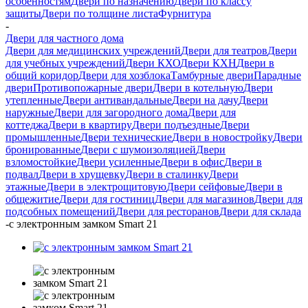
особенностям
Двери по назначению
Двери по классу
защиты
Двери по толщине листа
Фурнитура
-
Двери для частного дома
Двери для медицинских учреждений
Двери для театров
Двери
для учебных учреждений
Двери КХО
Двери КХН
Двери в
общий коридор
Двери для хозблока
Тамбурные двери
Парадные
двери
Противопожарные двери
Двери в котельную
Двери
утепленные
Двери антивандальные
Двери на дачу
Двери
наружные
Двери для загородного дома
Двери для
коттеджа
Двери в квартиру
Двери подъездные
Двери
промышленные
Двери технические
Двери в новостройку
Двери
бронированные
Двери с шумоизоляцией
Двери
взломостойкие
Двери усиленные
Двери в офис
Двери в
подвал
Двери в хрущевку
Двери в сталинку
Двери
этажные
Двери в электрощитовую
Двери сейфовые
Двери в
общежитие
Двери для гостиниц
Двери для магазинов
Двери для
подсобных помещений
Двери для ресторанов
Двери для склада
-
с электронным замком Smart 21