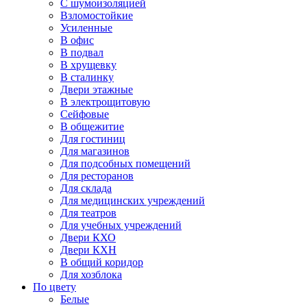
С шумоизоляцией
Взломостойкие
Усиленные
В офис
В подвал
В хрущевку
В сталинку
Двери этажные
В электрощитовую
Сейфовые
В общежитие
Для гостиниц
Для магазинов
Для подсобных помещений
Для ресторанов
Для склада
Для медицинских учреждений
Для театров
Для учебных учреждений
Двери КХО
Двери КХН
В общий коридор
Для хозблока
По цвету
Белые