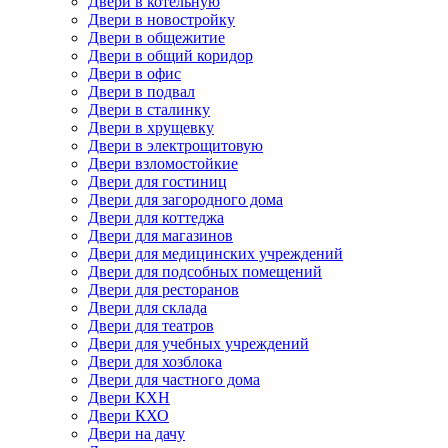
Двери в котельную
Двери в новостройку
Двери в общежитие
Двери в общий коридор
Двери в офис
Двери в подвал
Двери в сталинку
Двери в хрущевку
Двери в электрощитовую
Двери взломостойкие
Двери для гостиниц
Двери для загородного дома
Двери для коттеджа
Двери для магазинов
Двери для медицинских учреждений
Двери для подсобных помещений
Двери для ресторанов
Двери для склада
Двери для театров
Двери для учебных учреждений
Двери для хозблока
Двери для частного дома
Двери КХН
Двери КХО
Двери на дачу