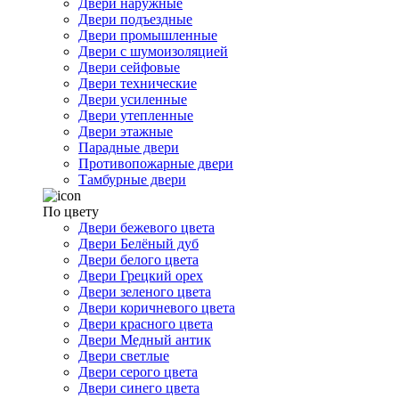
Двери наружные
Двери подъездные
Двери промышленные
Двери с шумоизоляцией
Двери сейфовые
Двери технические
Двери усиленные
Двери утепленные
Двери этажные
Парадные двери
Противопожарные двери
Тамбурные двери
По цвету
Двери бежевого цвета
Двери Белёный дуб
Двери белого цвета
Двери Грецкий орех
Двери зеленого цвета
Двери коричневого цвета
Двери красного цвета
Двери Медный антик
Двери светлые
Двери серого цвета
Двери синего цвета