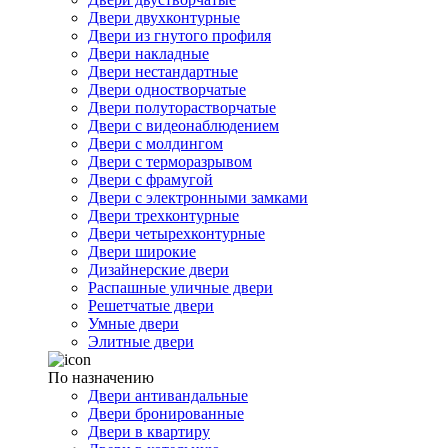
Двери двухконтурные
Двери из гнутого профиля
Двери накладные
Двери нестандартные
Двери одностворчатые
Двери полуторастворчатые
Двери с видеонаблюдением
Двери с молдингом
Двери с терморазрывом
Двери с фрамугой
Двери с электронными замками
Двери трехконтурные
Двери четырехконтурные
Двери широкие
Дизайнерские двери
Распашные уличные двери
Решетчатые двери
Умные двери
Элитные двери
По назначению
Двери антивандальные
Двери бронированные
Двери в квартиру