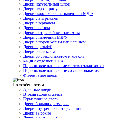
Двери натуральный шпон
Двери под старину
Двери порошковое напыление и МДФ
Двери с витражами
Двери с зеркалом
Двери с окном
Двери с отделкой винилискожа
Двери с панелями МДФ
Двери с порошковым напылением
Двери с резьбой
Двери со стеклом
Двери со стеклопакетом и ковкой
МДФ с отделкой ПВХ
Порошковое напыление с элементами ковки
Порошковое напыление со стеклопакетом
Филенчатые двери
По особенностям
Арочные двери
Вторая входная дверь
Герметичные двери
Двери больших размеров
Двери внутреннего открывания
Двери высокие
Двери двустворчатые