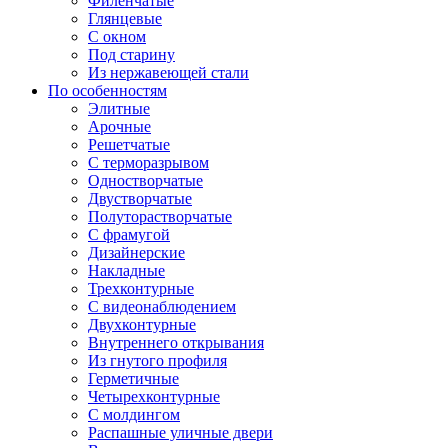
Филенчатые
Глянцевые
С окном
Под старину
Из нержавеющей стали
По особенностям
Элитные
Арочные
Решетчатые
С терморазрывом
Одностворчатые
Двустворчатые
Полуторастворчатые
С фрамугой
Дизайнерские
Накладные
Трехконтурные
С видеонаблюдением
Двухконтурные
Внутреннего открывания
Из гнутого профиля
Герметичные
Четырехконтурные
С молдингом
Распашные уличные двери