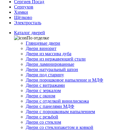
Сергиев Посад
Серпухов
Химки
Щёлково
Электросталь
Каталог дверей
По отделке
Глянцевые двери
Двери винорит
Двери из массива дуба
Двери из нержавеющей стали
Двери ламинированные
Двери натуральный шпон
Двери под старину
Двери порошковое напыление и МДФ
Двери с витражами
Двери с зеркалом
Двери с окном
Двери с отделкой винилискожа
Двери с панелями МДФ
Двери с порошковым напылением
Двери с резьбой
Двери со стеклом
Двери со стеклопакетом и ковкой