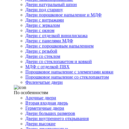
Двери натуральный шпон
Двери под старину
Двери порошковое напыление и МДФ
Двери с витражами
Двери с зеркалом
Двери с окном
Двери с отделкой винилискожа
Двери с панелями МДФ
Двери с порошковым напылением
Двери с резьбой
Двери со стеклом
Двери со стеклопакетом и ковкой
МДФ с отделкой ПВХ
Порошковое напыление с элементами ковки
Порошковое напыление со стеклопакетом
Филенчатые двери
По особенностям
Арочные двери
Вторая входная дверь
Герметичные двери
Двери больших размеров
Двери внутреннего открывания
Двери высокие
Двери двустворчатые