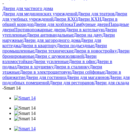
-
Двери для частного дома
Двери для медицинских учреждений
Двери для театров
Двери
для учебных учреждений
Двери КХО
Двери КХН
Двери в
общий коридор
Двери для хозблока
Тамбурные двери
Парадные
двери
Противопожарные двери
Двери в котельную
Двери
утепленные
Двери антивандальные
Двери на дачу
Двери
наружные
Двери для загородного дома
Двери для
коттеджа
Двери в квартиру
Двери подъездные
Двери
промышленные
Двери технические
Двери в новостройку
Двери
бронированные
Двери с шумоизоляцией
Двери
взломостойкие
Двери усиленные
Двери в офис
Двери в
подвал
Двери в хрущевку
Двери в сталинку
Двери
этажные
Двери в электрощитовую
Двери сейфовые
Двери в
общежитие
Двери для гостиниц
Двери для магазинов
Двери для
подсобных помещений
Двери для ресторанов
Двери для склада
-
Smart 14