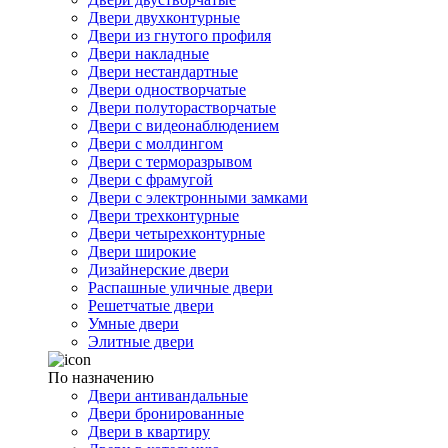
Двери двухконтурные
Двери из гнутого профиля
Двери накладные
Двери нестандартные
Двери одностворчатые
Двери полуторастворчатые
Двери с видеонаблюдением
Двери с молдингом
Двери с терморазрывом
Двери с фрамугой
Двери с электронными замками
Двери трехконтурные
Двери четырехконтурные
Двери широкие
Дизайнерские двери
Распашные уличные двери
Решетчатые двери
Умные двери
Элитные двери
По назначению
Двери антивандальные
Двери бронированные
Двери в квартиру