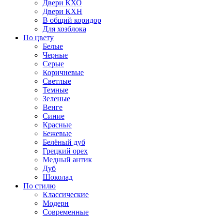
Двери КХО
Двери КХН
В общий коридор
Для хозблока
По цвету
Белые
Черные
Серые
Коричневые
Светлые
Темные
Зеленые
Венге
Синие
Красные
Бежевые
Белёный дуб
Грецкий орех
Медный антик
Дуб
Шоколад
По стилю
Классические
Модерн
Современные