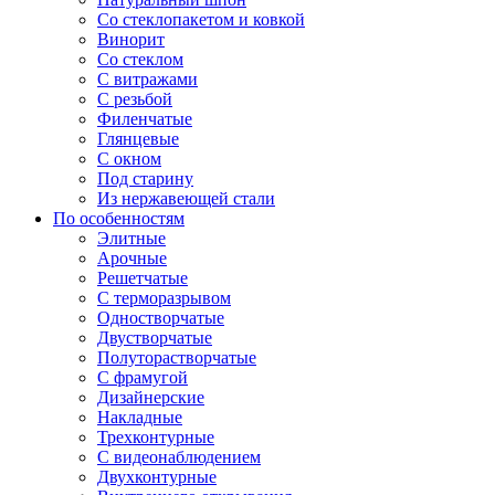
Со стеклопакетом и ковкой
Винорит
Со стеклом
С витражами
С резьбой
Филенчатые
Глянцевые
С окном
Под старину
Из нержавеющей стали
По особенностям
Элитные
Арочные
Решетчатые
С терморазрывом
Одностворчатые
Двустворчатые
Полуторастворчатые
С фрамугой
Дизайнерские
Накладные
Трехконтурные
С видеонаблюдением
Двухконтурные