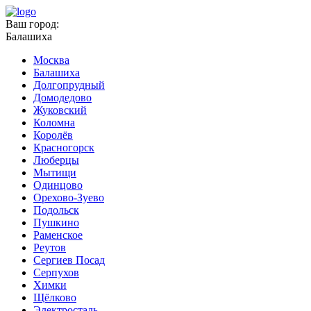
Ваш город:
Балашиха
Москва
Балашиха
Долгопрудный
Домодедово
Жуковский
Коломна
Королёв
Красногорск
Люберцы
Мытищи
Одинцово
Орехово-Зуево
Подольск
Пушкино
Раменское
Реутов
Сергиев Посад
Серпухов
Химки
Щёлково
Электросталь