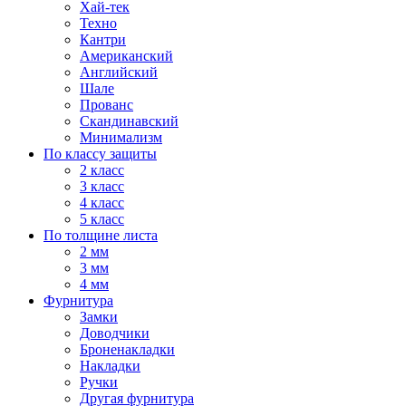
Хай-тек
Техно
Кантри
Американский
Английский
Шале
Прованс
Скандинавский
Минимализм
По классу защиты
2 класс
3 класс
4 класс
5 класс
По толщине листа
2 мм
3 мм
4 мм
Фурнитура
Замки
Доводчики
Броненакладки
Накладки
Ручки
Другая фурнитура