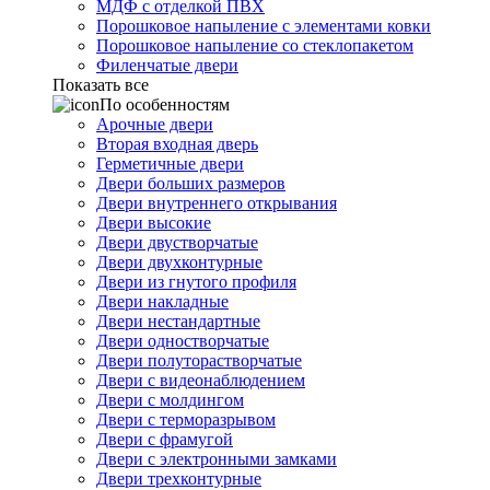
МДФ с отделкой ПВХ
Порошковое напыление с элементами ковки
Порошковое напыление со стеклопакетом
Филенчатые двери
Показать все
По особенностям
Арочные двери
Вторая входная дверь
Герметичные двери
Двери больших размеров
Двери внутреннего открывания
Двери высокие
Двери двустворчатые
Двери двухконтурные
Двери из гнутого профиля
Двери накладные
Двери нестандартные
Двери одностворчатые
Двери полуторастворчатые
Двери с видеонаблюдением
Двери с молдингом
Двери с терморазрывом
Двери с фрамугой
Двери с электронными замками
Двери трехконтурные