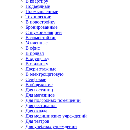
В квартиру
Подъездные
Промышленные
Технические
В новостройку
Бронированные
С шумоизоляцией
Взломостойкие
Усиленные
В офис
В подвал
В хрущевку
В сталинку
Двери этажные
В электрощитовую
Сейфовые
В общежитие
Для гостиниц
Для магазинов
Для подсобных помещений
Для ресторанов
Для склада
Для медицинских учреждений
Для театров
Для учебных учреждений