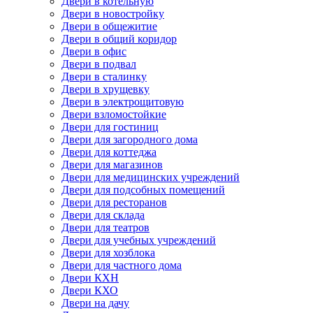
Двери в котельную
Двери в новостройку
Двери в общежитие
Двери в общий коридор
Двери в офис
Двери в подвал
Двери в сталинку
Двери в хрущевку
Двери в электрощитовую
Двери взломостойкие
Двери для гостиниц
Двери для загородного дома
Двери для коттеджа
Двери для магазинов
Двери для медицинских учреждений
Двери для подсобных помещений
Двери для ресторанов
Двери для склада
Двери для театров
Двери для учебных учреждений
Двери для хозблока
Двери для частного дома
Двери КХН
Двери КХО
Двери на дачу