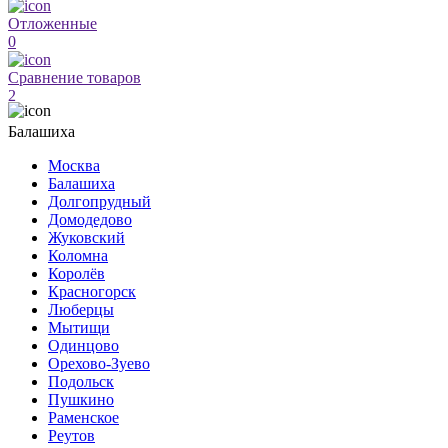
Отложенные
0
Сравнение товаров
2
Балашиха
Москва
Балашиха
Долгопрудный
Домодедово
Жуковский
Коломна
Королёв
Красногорск
Люберцы
Мытищи
Одинцово
Орехово-Зуево
Подольск
Пушкино
Раменское
Реутов