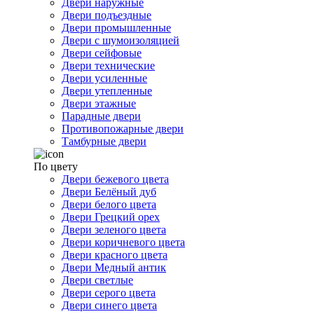
Двери наружные
Двери подъездные
Двери промышленные
Двери с шумоизоляцией
Двери сейфовые
Двери технические
Двери усиленные
Двери утепленные
Двери этажные
Парадные двери
Противопожарные двери
Тамбурные двери
По цвету
Двери бежевого цвета
Двери Белёный дуб
Двери белого цвета
Двери Грецкий орех
Двери зеленого цвета
Двери коричневого цвета
Двери красного цвета
Двери Медный антик
Двери светлые
Двери серого цвета
Двери синего цвета