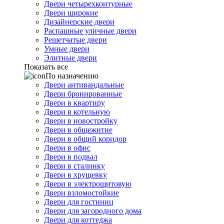
Двери четырехконтурные
Двери широкие
Дизайнерские двери
Распашные уличные двери
Решетчатые двери
Умные двери
Элитные двери
Показать все
По назначению
Двери антивандальные
Двери бронированные
Двери в квартиру
Двери в котельную
Двери в новостройку
Двери в общежитие
Двери в общий коридор
Двери в офис
Двери в подвал
Двери в сталинку
Двери в хрущевку
Двери в электрощитовую
Двери взломостойкие
Двери для гостиниц
Двери для загородного дома
Двери для коттеджа