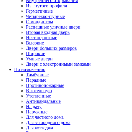
Внутреннего открывания
Из гнутого профиля
Герметичные
Четырехконтурные
С молдингом
Распашные уличные двери
Вторая входная дверь
Нестандартные
Высокие
Двери больших размеров
Широкие
Умные двери
Двери с электронными замками
По назначению
Тамбурные
Парадные
Противопожарные
В котельную
Утепленные
Антивандальные
На дачу
Наружные
Для частного дома
Для загородного дома
Для коттеджа