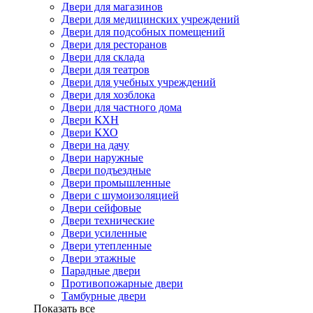
Двери для магазинов
Двери для медицинских учреждений
Двери для подсобных помещений
Двери для ресторанов
Двери для склада
Двери для театров
Двери для учебных учреждений
Двери для хозблока
Двери для частного дома
Двери КХН
Двери КХО
Двери на дачу
Двери наружные
Двери подъездные
Двери промышленные
Двери с шумоизоляцией
Двери сейфовые
Двери технические
Двери усиленные
Двери утепленные
Двери этажные
Парадные двери
Противопожарные двери
Тамбурные двери
Показать все