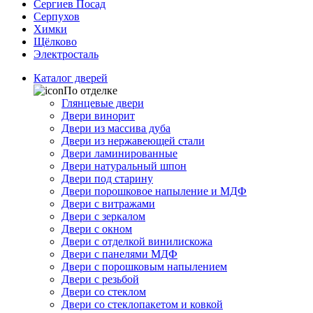
Сергиев Посад
Серпухов
Химки
Щёлково
Электросталь
Каталог дверей
По отделке
Глянцевые двери
Двери винорит
Двери из массива дуба
Двери из нержавеющей стали
Двери ламинированные
Двери натуральный шпон
Двери под старину
Двери порошковое напыление и МДФ
Двери с витражами
Двери с зеркалом
Двери с окном
Двери с отделкой винилискожа
Двери с панелями МДФ
Двери с порошковым напылением
Двери с резьбой
Двери со стеклом
Двери со стеклопакетом и ковкой